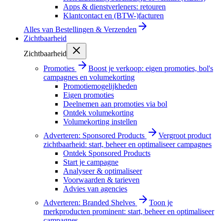
Apps & dienstverleners: retouren
Klantcontact en (BTW-)facturen
Alles van
Bestellingen & Verzenden
Zichtbaarheid
Zichtbaarheid
Promoties
Boost je verkoop: eigen promoties, bol's
campagnes en volumekorting
Promotiemogelijkheden
Eigen promoties
Deelnemen aan promoties via bol
Ontdek volumekorting
Volumekorting instellen
Adverteren: Sponsored Products
Vergroot product
zichtbaarheid: start, beheer en optimaliseer campagnes
Ontdek Sponsored Products
Start je campagne
Analyseer & optimaliseer
Voorwaarden & tarieven
Advies van agencies
Adverteren: Branded Shelves
Toon je
merkproducten prominent: start, beheer en optimaliseer
campagnes