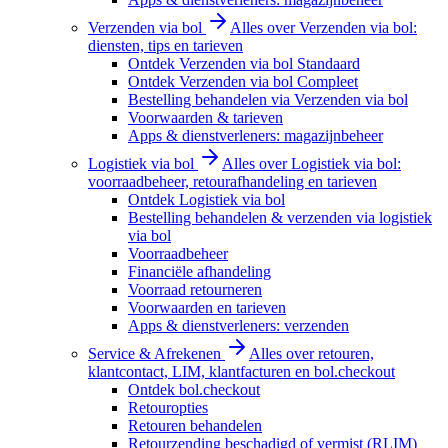
Verzenden via bol
Alles over Verzenden via bol:
diensten, tips en tarieven
Ontdek Verzenden via bol Standaard
Ontdek Verzenden via bol Compleet
Bestelling behandelen via Verzenden via bol
Voorwaarden & tarieven
Apps & dienstverleners: magazijnbeheer
Logistiek via bol
Alles over Logistiek via bol:
voorraadbeheer, retourafhandeling en tarieven
Ontdek Logistiek via bol
Bestelling behandelen & verzenden via logistiek
via bol
Voorraadbeheer
Financiële afhandeling
Voorraad retourneren
Voorwaarden en tarieven
Apps & dienstverleners: verzenden
Service & Afrekenen
Alles over retouren,
klantcontact, LIM, klantfacturen en bol.checkout
Ontdek bol.checkout
Retouropties
Retouren behandelen
Retourzending beschadigd of vermist (RLIM)