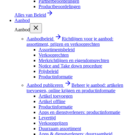
Partnerbeoordelingen
Productbeoordelingen
Alles van
Beleid
Aanbod
Aanbod
Aanbodbeleid
Richtlijnen voor je aanbod:
assortiment, prijzen en verkooprechten
Assortimentsbeleid
Verkooprechten
Merkrichtlijnen en eigendomsrechten
Notice and Take down procedure
Prijsbeleid
Productinformatie
Aanbod publiceren
Beheer je aanbod: artikelen
toevoegen, online krijgen en productinformatie
Artikel toevoegen
Artikel offline
Productinformatie
Apps en dienstverleners: productinformatie
Levertijd
Verkoopprijzen
Duurzaam assortiment
Apps & dienstverleners: duurzaamheid