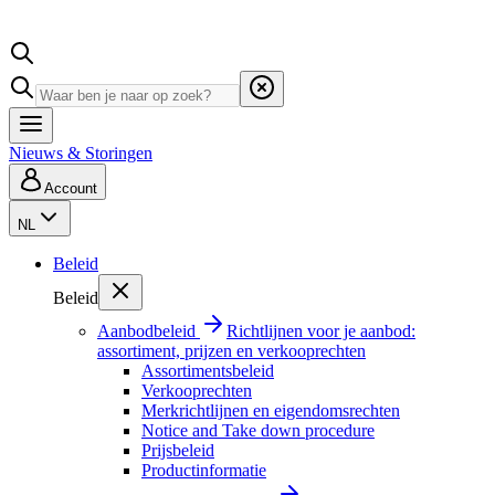
Nieuws & Storingen
Account
NL
Beleid
Beleid
Aanbodbeleid
Richtlijnen voor je aanbod:
assortiment, prijzen en verkooprechten
Assortimentsbeleid
Verkooprechten
Merkrichtlijnen en eigendomsrechten
Notice and Take down procedure
Prijsbeleid
Productinformatie