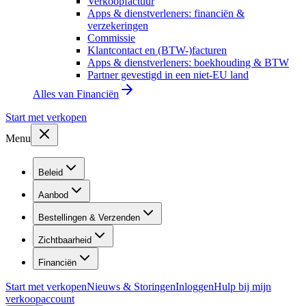
Verkoopfactuur
Apps & dienstverleners: financiën &
verzekeringen
Commissie
Klantcontact en (BTW-)facturen
Apps & dienstverleners: boekhouding & BTW
Partner gevestigd in een niet-EU land
Alles van
Financiën
Start met verkopen
Menu
Beleid
Aanbod
Bestellingen & Verzenden
Zichtbaarheid
Financiën
Start met verkopen
Nieuws & Storingen
Inloggen
Hulp bij mijn
verkoopaccount