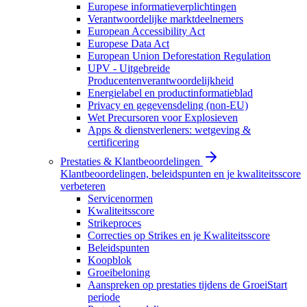
Europese informatieverplichtingen
Verantwoordelijke marktdeelnemers
European Accessibility Act
Europese Data Act
European Union Deforestation Regulation
UPV - Uitgebreide
Producentenverantwoordelijkheid
Energielabel en productinformatieblad
Privacy en gegevensdeling (non-EU)
Wet Precursoren voor Explosieven
Apps & dienstverleners: wetgeving &
certificering
Prestaties & Klantbeoordelingen
Klantbeoordelingen, beleidspunten en je kwaliteitsscore
verbeteren
Servicenormen
Kwaliteitsscore
Strikeproces
Correcties op Strikes en je Kwaliteitsscore
Beleidspunten
Koopblok
Groeibeloning
Aanspreken op prestaties tijdens de GroeiStart
periode