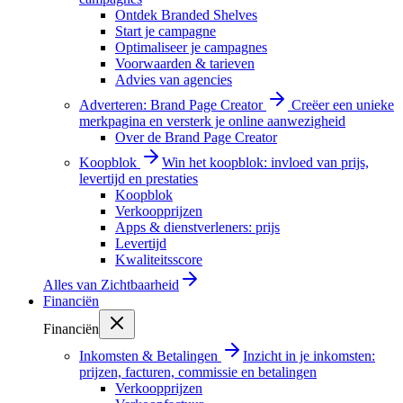
Ontdek Branded Shelves
Start je campagne
Optimaliseer je campagnes
Voorwaarden & tarieven
Advies van agencies
Adverteren: Brand Page Creator
Creëer een unieke
merkpagina en versterk je online aanwezigheid
Over de Brand Page Creator
Koopblok
Win het koopblok: invloed van prijs,
levertijd en prestaties
Koopblok
Verkoopprijzen
Apps & dienstverleners: prijs
Levertijd
Kwaliteitsscore
Alles van
Zichtbaarheid
Financiën
Financiën
Inkomsten & Betalingen
Inzicht in je inkomsten:
prijzen, facturen, commissie en betalingen
Verkoopprijzen