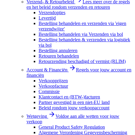
Verzend- & Retourbeleid
Lees meer over de regels
en het beleid rondom verzenden en retouren
Verzendopties
Levertijd
Bestelling behandelen en verzenden via 'eigen
verzendwijze'
Bestelling behandelen via Verzenden via bol
Bestelling behandelen & verzenden via logistiek
via bol
Bestelling annuleren
Retouren behandelen
Retourzending beschadigd of vermist (RLIM)
Account & Financiën
Regels voor jouw account en
financiën
Verkoopprijzen
Verkoopfactuur
Commissie
Klantcontact en (BTW-)facturen
Partner gevestigd in een niet-EU land
Beleid rondom jouw verkoopaccount
Wetgeving
Voldoe aan alle wetten voor jouw
verkoop
General Product Safety Regulation
Algemene Verordening Gegevensbescherming