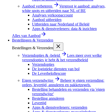
Aanbod verbeteren
Vergroot je aanbod: analyses,
white spots en uitbreiden naar NL of BE
Analyses verkoopaccount
Aanbod uitbreiden
Uitbreiden naar Nederland of België
Apps & dienstverleners: data & inzichten
Alles van
Aanbod
Bestellingen & Verzenden
Bestellingen & Verzenden
Verzendopties & -beleid
Lees meer over welke
verzendopties je hebt & het verzendbeleid
Verzendopties
De logistieke diensten van bol
De Leverbeloftescore
Eigen verzendwijze
Beheer je eigen verzending:
orders, levertijd, annuleren en pakketzegels.
Bestelling behandelen en verzenden via 'eigen
verzendwijze'
Bestelling annuleren
Levertijd
Apps & dienstverleners: verzenden
Apps & dienstverleners: magazijnbeheer