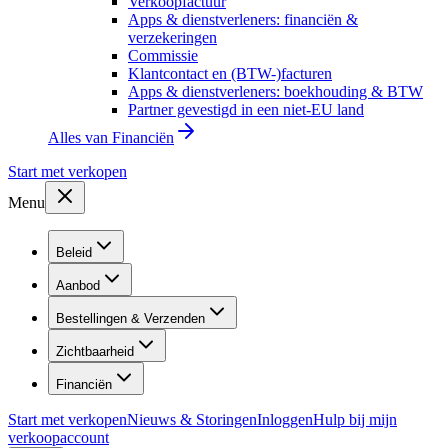
Verkoopfactuur
Apps & dienstverleners: financiën &
verzekeringen
Commissie
Klantcontact en (BTW-)facturen
Apps & dienstverleners: boekhouding & BTW
Partner gevestigd in een niet-EU land
Alles van
Financiën
Start met verkopen
Menu
Beleid
Aanbod
Bestellingen & Verzenden
Zichtbaarheid
Financiën
Start met verkopen
Nieuws & Storingen
Inloggen
Hulp bij mijn
verkoopaccount