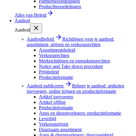
Partnerbeoordelingen
Productbeoordelingen
Alles van
Beleid
Aanbod
Aanbod
Aanbodbeleid
Richtlijnen voor je aanbod:
assortiment, prijzen en verkooprechten
Assortimentsbeleid
Verkooprechten
Merkrichtlijnen en eigendomsrechten
Notice and Take down procedure
Prijsbeleid
Productinformatie
Aanbod publiceren
Beheer je aanbod: artikelen
toevoegen, online krijgen en productinformatie
Artikel toevoegen
Artikel offline
Productinformatie
Apps en dienstverleners: productinformatie
Levertijd
Verkoopprijzen
Duurzaam assortiment
Apps & dienstverleners: duurzaamheid