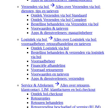
Verzenden via bol
Alles over Verzenden via bol:
diensten, tips en tarieven
Ontdek Verzenden via bol Standaard
Ontdek Verzenden via bol Compleet
Bestelling behandelen via Verzenden via bol
Voorwaarden & tarieven
Apps & dienstverleners: magazijnbeheer
Logistiek via bol
Alles over Logistiek via bol:
voorraadbeheer, retourafhandeling en tarieven
Ontdek Logistiek via bol
Bestelling behandelen & verzenden via logistiek
via bol
Voorraadbeheer
Financiële afhandeling
Voorraad retourneren
Voorwaarden en tarieven
Apps & dienstverleners: verzenden
Service & Afrekenen
Alles over retouren,
klantcontact, LIM, klantfacturen en bol.checkout
Ontdek bol.checkout
Retouropties
Retouren behandelen
Retourzending beschadigd of vermist (RLIM)