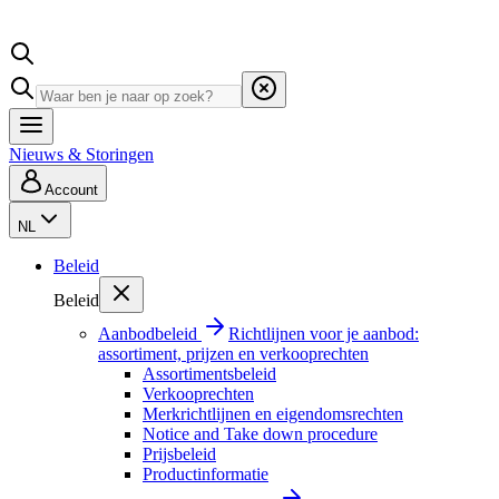
Nieuws & Storingen
Account
NL
Beleid
Beleid
Aanbodbeleid
Richtlijnen voor je aanbod:
assortiment, prijzen en verkooprechten
Assortimentsbeleid
Verkooprechten
Merkrichtlijnen en eigendomsrechten
Notice and Take down procedure
Prijsbeleid
Productinformatie