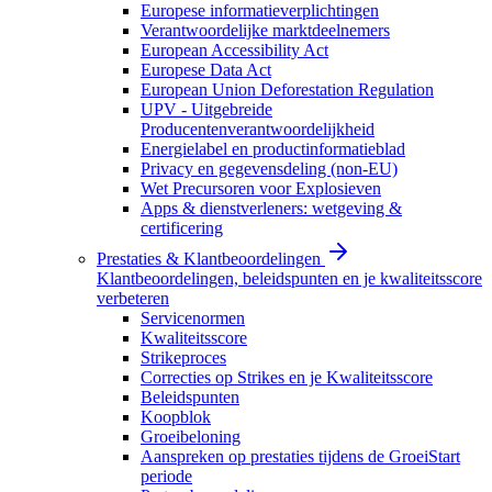
Europese informatieverplichtingen
Verantwoordelijke marktdeelnemers
European Accessibility Act
Europese Data Act
European Union Deforestation Regulation
UPV - Uitgebreide
Producentenverantwoordelijkheid
Energielabel en productinformatieblad
Privacy en gegevensdeling (non-EU)
Wet Precursoren voor Explosieven
Apps & dienstverleners: wetgeving &
certificering
Prestaties & Klantbeoordelingen
Klantbeoordelingen, beleidspunten en je kwaliteitsscore
verbeteren
Servicenormen
Kwaliteitsscore
Strikeproces
Correcties op Strikes en je Kwaliteitsscore
Beleidspunten
Koopblok
Groeibeloning
Aanspreken op prestaties tijdens de GroeiStart
periode