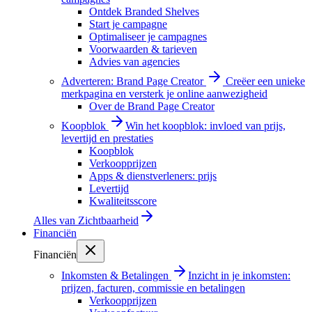
Ontdek Branded Shelves
Start je campagne
Optimaliseer je campagnes
Voorwaarden & tarieven
Advies van agencies
Adverteren: Brand Page Creator
Creëer een unieke
merkpagina en versterk je online aanwezigheid
Over de Brand Page Creator
Koopblok
Win het koopblok: invloed van prijs,
levertijd en prestaties
Koopblok
Verkoopprijzen
Apps & dienstverleners: prijs
Levertijd
Kwaliteitsscore
Alles van
Zichtbaarheid
Financiën
Financiën
Inkomsten & Betalingen
Inzicht in je inkomsten:
prijzen, facturen, commissie en betalingen
Verkoopprijzen