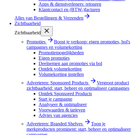
Apps & dienstverleners: retouren
Klantcontact en (BTW-)facturen
Alles van
Bestellingen & Verzenden
Zichtbaarheid
Zichtbaarheid
Promoties
Boost je verkoop: eigen promoties, bol's
campagnes en volumekorting
Promotiemogelijkheden
Eigen promoties
Deelnemen aan promoties via bol
Ontdek volumekorting
Volumekorting instellen
Adverteren: Sponsored Products
Vergroot product
zichtbaarheid: start, beheer en optimaliseer campagnes
Ontdek Sponsored Products
Start je campagne
Analyseer & optimaliseer
Voorwaarden & tarieven
Advies van agencies
Adverteren: Branded Shelves
Toon je
merkproducten prominent: start, beheer en optimaliseer
campagnes