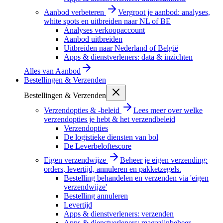
Aanbod verbeteren
Vergroot je aanbod: analyses,
white spots en uitbreiden naar NL of BE
Analyses verkoopaccount
Aanbod uitbreiden
Uitbreiden naar Nederland of België
Apps & dienstverleners: data & inzichten
Alles van
Aanbod
Bestellingen & Verzenden
Bestellingen & Verzenden
Verzendopties & -beleid
Lees meer over welke
verzendopties je hebt & het verzendbeleid
Verzendopties
De logistieke diensten van bol
De Leverbeloftescore
Eigen verzendwijze
Beheer je eigen verzending:
orders, levertijd, annuleren en pakketzegels.
Bestelling behandelen en verzenden via 'eigen
verzendwijze'
Bestelling annuleren
Levertijd
Apps & dienstverleners: verzenden
Apps & dienstverleners: magazijnbeheer