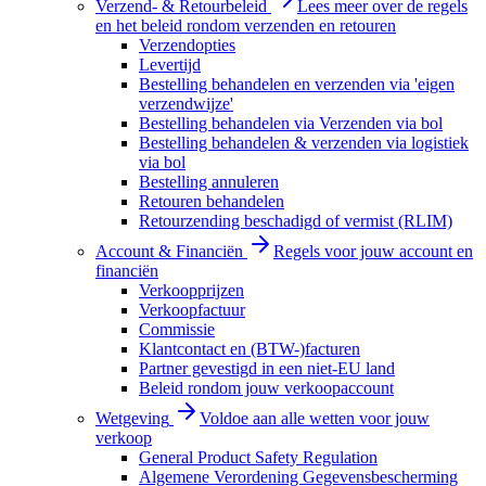
Verzend- & Retourbeleid
Lees meer over de regels
en het beleid rondom verzenden en retouren
Verzendopties
Levertijd
Bestelling behandelen en verzenden via 'eigen
verzendwijze'
Bestelling behandelen via Verzenden via bol
Bestelling behandelen & verzenden via logistiek
via bol
Bestelling annuleren
Retouren behandelen
Retourzending beschadigd of vermist (RLIM)
Account & Financiën
Regels voor jouw account en
financiën
Verkoopprijzen
Verkoopfactuur
Commissie
Klantcontact en (BTW-)facturen
Partner gevestigd in een niet-EU land
Beleid rondom jouw verkoopaccount
Wetgeving
Voldoe aan alle wetten voor jouw
verkoop
General Product Safety Regulation
Algemene Verordening Gegevensbescherming