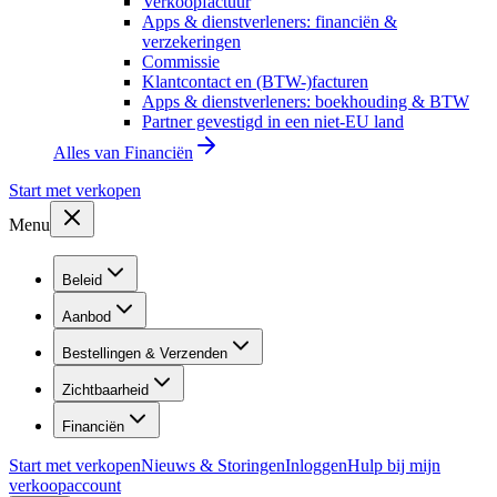
Verkoopfactuur
Apps & dienstverleners: financiën &
verzekeringen
Commissie
Klantcontact en (BTW-)facturen
Apps & dienstverleners: boekhouding & BTW
Partner gevestigd in een niet-EU land
Alles van
Financiën
Start met verkopen
Menu
Beleid
Aanbod
Bestellingen & Verzenden
Zichtbaarheid
Financiën
Start met verkopen
Nieuws & Storingen
Inloggen
Hulp bij mijn
verkoopaccount