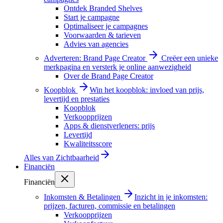
Ontdek Branded Shelves
Start je campagne
Optimaliseer je campagnes
Voorwaarden & tarieven
Advies van agencies
Adverteren: Brand Page Creator
Creëer een unieke
merkpagina en versterk je online aanwezigheid
Over de Brand Page Creator
Koopblok
Win het koopblok: invloed van prijs,
levertijd en prestaties
Koopblok
Verkoopprijzen
Apps & dienstverleners: prijs
Levertijd
Kwaliteitsscore
Alles van
Zichtbaarheid
Financiën
Financiën
Inkomsten & Betalingen
Inzicht in je inkomsten:
prijzen, facturen, commissie en betalingen
Verkoopprijzen