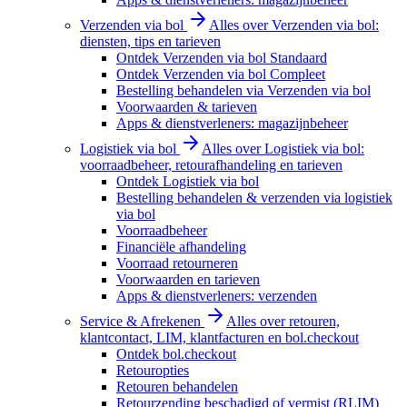
Verzenden via bol
Alles over Verzenden via bol:
diensten, tips en tarieven
Ontdek Verzenden via bol Standaard
Ontdek Verzenden via bol Compleet
Bestelling behandelen via Verzenden via bol
Voorwaarden & tarieven
Apps & dienstverleners: magazijnbeheer
Logistiek via bol
Alles over Logistiek via bol:
voorraadbeheer, retourafhandeling en tarieven
Ontdek Logistiek via bol
Bestelling behandelen & verzenden via logistiek
via bol
Voorraadbeheer
Financiële afhandeling
Voorraad retourneren
Voorwaarden en tarieven
Apps & dienstverleners: verzenden
Service & Afrekenen
Alles over retouren,
klantcontact, LIM, klantfacturen en bol.checkout
Ontdek bol.checkout
Retouropties
Retouren behandelen
Retourzending beschadigd of vermist (RLIM)