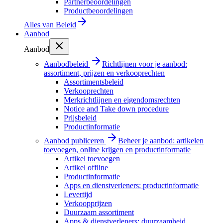
Partnerbeoordelingen
Productbeoordelingen
Alles van
Beleid
Aanbod
Aanbod
Aanbodbeleid
Richtlijnen voor je aanbod:
assortiment, prijzen en verkooprechten
Assortimentsbeleid
Verkooprechten
Merkrichtlijnen en eigendomsrechten
Notice and Take down procedure
Prijsbeleid
Productinformatie
Aanbod publiceren
Beheer je aanbod: artikelen
toevoegen, online krijgen en productinformatie
Artikel toevoegen
Artikel offline
Productinformatie
Apps en dienstverleners: productinformatie
Levertijd
Verkoopprijzen
Duurzaam assortiment
Apps & dienstverleners: duurzaamheid