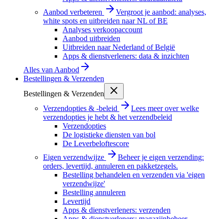
Aanbod verbeteren
Vergroot je aanbod: analyses,
white spots en uitbreiden naar NL of BE
Analyses verkoopaccount
Aanbod uitbreiden
Uitbreiden naar Nederland of België
Apps & dienstverleners: data & inzichten
Alles van
Aanbod
Bestellingen & Verzenden
Bestellingen & Verzenden
Verzendopties & -beleid
Lees meer over welke
verzendopties je hebt & het verzendbeleid
Verzendopties
De logistieke diensten van bol
De Leverbeloftescore
Eigen verzendwijze
Beheer je eigen verzending:
orders, levertijd, annuleren en pakketzegels.
Bestelling behandelen en verzenden via 'eigen
verzendwijze'
Bestelling annuleren
Levertijd
Apps & dienstverleners: verzenden
Apps & dienstverleners: magazijnbeheer