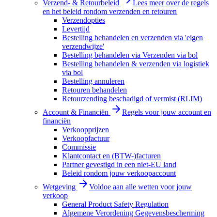
Verzend- & Retourbeleid
Lees meer over de regels
en het beleid rondom verzenden en retouren
Verzendopties
Levertijd
Bestelling behandelen en verzenden via 'eigen
verzendwijze'
Bestelling behandelen via Verzenden via bol
Bestelling behandelen & verzenden via logistiek
via bol
Bestelling annuleren
Retouren behandelen
Retourzending beschadigd of vermist (RLIM)
Account & Financiën
Regels voor jouw account en
financiën
Verkoopprijzen
Verkoopfactuur
Commissie
Klantcontact en (BTW-)facturen
Partner gevestigd in een niet-EU land
Beleid rondom jouw verkoopaccount
Wetgeving
Voldoe aan alle wetten voor jouw
verkoop
General Product Safety Regulation
Algemene Verordening Gegevensbescherming