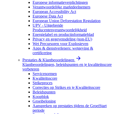
Europese informatieverplichtingen
Verantwoordelijke marktdeelnemers
European Accessibility Act
Europese Data Act
European Union Deforestation Regulation
UPV - Uitgebreide
Producentenverantwoordelijkheid
Energielabel en productinformatieblad
Privacy en gegevensdeling (non-EU)
Wet Precursoren voor Explosieven
Apps & dienstverleners: wetgeving &
certificering
Prestaties & Klantbeoordelingen
Klantbeoordelingen, beleidspunten en je kwaliteitsscore
verbeteren
Servicenormen
Kwaliteitsscore
Strikeproces
Correcties op Strikes en je Kwaliteitsscore
Beleidspunten
Koopblok
Groeibeloning
Aanspreken op prestaties tijdens de GroeiStart
periode