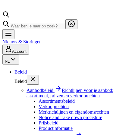
Nieuws & Storingen
Account
NL
Beleid
Beleid
Aanbodbeleid
Richtlijnen voor je aanbod:
assortiment, prijzen en verkooprechten
Assortimentsbeleid
Verkooprechten
Merkrichtlijnen en eigendomsrechten
Notice and Take down procedure
Prijsbeleid
Productinformatie