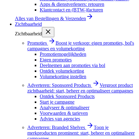
Apps & dienstverleners: retouren
Klantcontact en (BTW-)facturen
Alles van
Bestellingen & Verzenden
Zichtbaarheid
Zichtbaarheid
Promoties
Boost je verkoop: eigen promoties, bol's
campagnes en volumekorting
Promotiemogelijkheden
Eigen promoties
Deelnemen aan promoties via bol
Ontdek volumekorting
Volumekorting instellen
Adverteren: Sponsored Products
Vergroot product
zichtbaarheid: start, beheer en optimaliseer campagnes
Ontdek Sponsored Products
Start je campagne
Analyseer & optimaliseer
Voorwaarden & tarieven
Advies van agencies
Adverteren: Branded Shelves
Toon je
merkproducten prominent: start, beheer en optimaliseer
campagnes