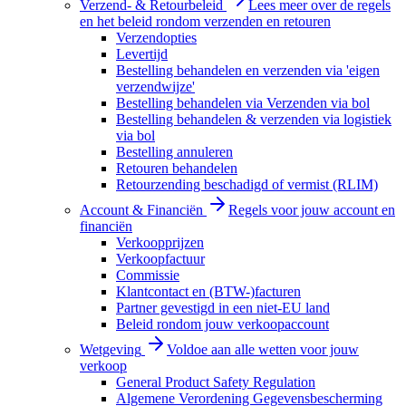
Verzend- & Retourbeleid
Lees meer over de regels
en het beleid rondom verzenden en retouren
Verzendopties
Levertijd
Bestelling behandelen en verzenden via 'eigen
verzendwijze'
Bestelling behandelen via Verzenden via bol
Bestelling behandelen & verzenden via logistiek
via bol
Bestelling annuleren
Retouren behandelen
Retourzending beschadigd of vermist (RLIM)
Account & Financiën
Regels voor jouw account en
financiën
Verkoopprijzen
Verkoopfactuur
Commissie
Klantcontact en (BTW-)facturen
Partner gevestigd in een niet-EU land
Beleid rondom jouw verkoopaccount
Wetgeving
Voldoe aan alle wetten voor jouw
verkoop
General Product Safety Regulation
Algemene Verordening Gegevensbescherming