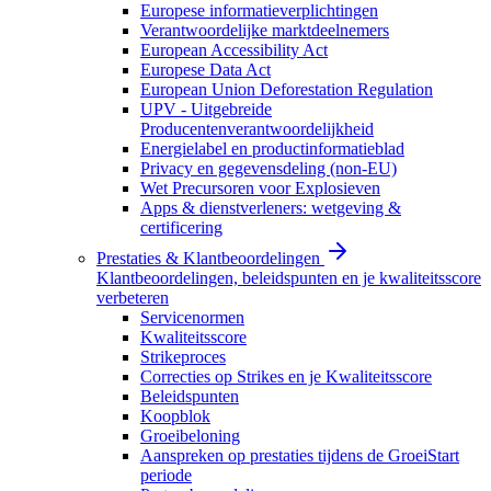
Europese informatieverplichtingen
Verantwoordelijke marktdeelnemers
European Accessibility Act
Europese Data Act
European Union Deforestation Regulation
UPV - Uitgebreide
Producentenverantwoordelijkheid
Energielabel en productinformatieblad
Privacy en gegevensdeling (non-EU)
Wet Precursoren voor Explosieven
Apps & dienstverleners: wetgeving &
certificering
Prestaties & Klantbeoordelingen
Klantbeoordelingen, beleidspunten en je kwaliteitsscore
verbeteren
Servicenormen
Kwaliteitsscore
Strikeproces
Correcties op Strikes en je Kwaliteitsscore
Beleidspunten
Koopblok
Groeibeloning
Aanspreken op prestaties tijdens de GroeiStart
periode