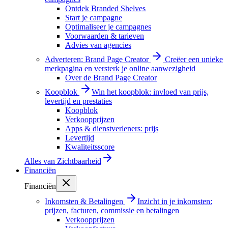
Ontdek Branded Shelves
Start je campagne
Optimaliseer je campagnes
Voorwaarden & tarieven
Advies van agencies
Adverteren: Brand Page Creator
Creëer een unieke
merkpagina en versterk je online aanwezigheid
Over de Brand Page Creator
Koopblok
Win het koopblok: invloed van prijs,
levertijd en prestaties
Koopblok
Verkoopprijzen
Apps & dienstverleners: prijs
Levertijd
Kwaliteitsscore
Alles van
Zichtbaarheid
Financiën
Financiën
Inkomsten & Betalingen
Inzicht in je inkomsten:
prijzen, facturen, commissie en betalingen
Verkoopprijzen