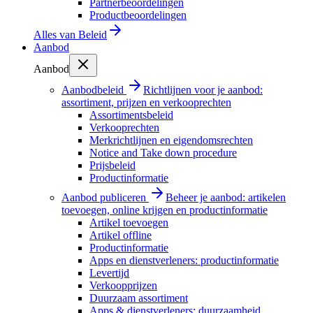
Partnerbeoordelingen
Productbeoordelingen
Alles van
Beleid
Aanbod
Aanbod
Aanbodbeleid
Richtlijnen voor je aanbod:
assortiment, prijzen en verkooprechten
Assortimentsbeleid
Verkooprechten
Merkrichtlijnen en eigendomsrechten
Notice and Take down procedure
Prijsbeleid
Productinformatie
Aanbod publiceren
Beheer je aanbod: artikelen
toevoegen, online krijgen en productinformatie
Artikel toevoegen
Artikel offline
Productinformatie
Apps en dienstverleners: productinformatie
Levertijd
Verkoopprijzen
Duurzaam assortiment
Apps & dienstverleners: duurzaamheid