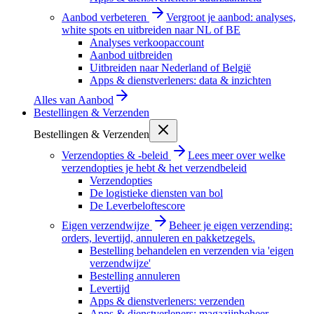
Aanbod verbeteren
Vergroot je aanbod: analyses,
white spots en uitbreiden naar NL of BE
Analyses verkoopaccount
Aanbod uitbreiden
Uitbreiden naar Nederland of België
Apps & dienstverleners: data & inzichten
Alles van
Aanbod
Bestellingen & Verzenden
Bestellingen & Verzenden
Verzendopties & -beleid
Lees meer over welke
verzendopties je hebt & het verzendbeleid
Verzendopties
De logistieke diensten van bol
De Leverbeloftescore
Eigen verzendwijze
Beheer je eigen verzending:
orders, levertijd, annuleren en pakketzegels.
Bestelling behandelen en verzenden via 'eigen
verzendwijze'
Bestelling annuleren
Levertijd
Apps & dienstverleners: verzenden
Apps & dienstverleners: magazijnbeheer