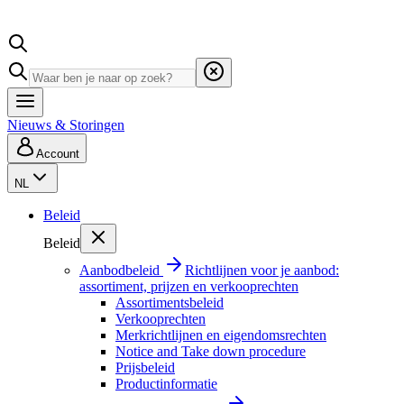
Nieuws & Storingen
Account
NL
Beleid
Beleid
Aanbodbeleid
Richtlijnen voor je aanbod:
assortiment, prijzen en verkooprechten
Assortimentsbeleid
Verkooprechten
Merkrichtlijnen en eigendomsrechten
Notice and Take down procedure
Prijsbeleid
Productinformatie