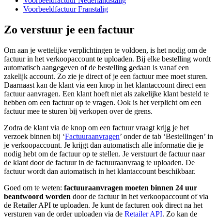
Voorbeeldfactuur Nederlandstalig
Voorbeeldfactuur Franstalig
Zo verstuur je een factuur
Om aan je wettelijke verplichtingen te voldoen, is het nodig om de
factuur in het verkoopaccount te uploaden. Bij elke bestelling wordt
automatisch aangegeven of de bestelling gedaan is vanaf een
zakelijk account. Zo zie je direct of je een factuur mee moet sturen.
Daarnaast kan de klant via een knop in het klantaccount direct een
factuur aanvragen. Een klant hoeft niet als zakelijke klant besteld te
hebben om een factuur op te vragen. Ook is het verplicht om een
factuur mee te sturen bij verkopen over de grens.
Zodra de klant via de knop om een factuur vraagt krijg je het
verzoek binnen bij ‘
Factuuraanvragen
’ onder de tab ‘Bestellingen’ in
je verkoopaccount. Je krijgt dan automatisch alle informatie die je
nodig hebt om de factuur op te stellen. Je verstuurt de factuur naar
de klant door de factuur in de factuuraanvraag te uploaden. De
factuur wordt dan automatisch in het klantaccount beschikbaar.
Goed om te weten:
factuuraanvragen moeten binnen 24 uur
beantwoord worden
door de factuur in het verkoopaccount of via
de Retailer API te uploaden. Je kunt de facturen ook direct na het
versturen van de order uploaden via de
Retailer API
. Zo kan de