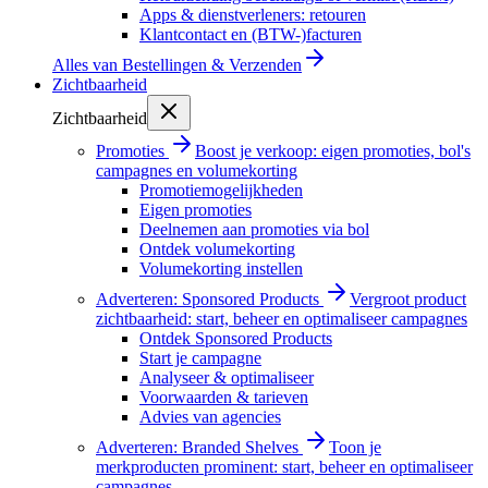
Apps & dienstverleners: retouren
Klantcontact en (BTW-)facturen
Alles van
Bestellingen & Verzenden
Zichtbaarheid
Zichtbaarheid
Promoties
Boost je verkoop: eigen promoties, bol's
campagnes en volumekorting
Promotiemogelijkheden
Eigen promoties
Deelnemen aan promoties via bol
Ontdek volumekorting
Volumekorting instellen
Adverteren: Sponsored Products
Vergroot product
zichtbaarheid: start, beheer en optimaliseer campagnes
Ontdek Sponsored Products
Start je campagne
Analyseer & optimaliseer
Voorwaarden & tarieven
Advies van agencies
Adverteren: Branded Shelves
Toon je
merkproducten prominent: start, beheer en optimaliseer
campagnes