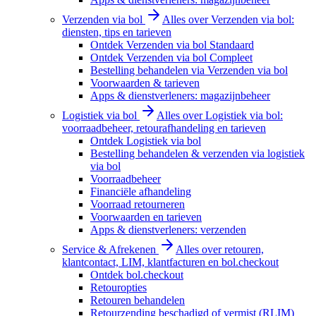
Verzenden via bol
Alles over Verzenden via bol:
diensten, tips en tarieven
Ontdek Verzenden via bol Standaard
Ontdek Verzenden via bol Compleet
Bestelling behandelen via Verzenden via bol
Voorwaarden & tarieven
Apps & dienstverleners: magazijnbeheer
Logistiek via bol
Alles over Logistiek via bol:
voorraadbeheer, retourafhandeling en tarieven
Ontdek Logistiek via bol
Bestelling behandelen & verzenden via logistiek
via bol
Voorraadbeheer
Financiële afhandeling
Voorraad retourneren
Voorwaarden en tarieven
Apps & dienstverleners: verzenden
Service & Afrekenen
Alles over retouren,
klantcontact, LIM, klantfacturen en bol.checkout
Ontdek bol.checkout
Retouropties
Retouren behandelen
Retourzending beschadigd of vermist (RLIM)