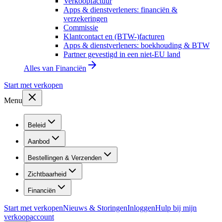
Verkoopfactuur
Apps & dienstverleners: financiën &
verzekeringen
Commissie
Klantcontact en (BTW-)facturen
Apps & dienstverleners: boekhouding & BTW
Partner gevestigd in een niet-EU land
Alles van
Financiën
Start met verkopen
Menu
Beleid
Aanbod
Bestellingen & Verzenden
Zichtbaarheid
Financiën
Start met verkopen
Nieuws & Storingen
Inloggen
Hulp bij mijn
verkoopaccount