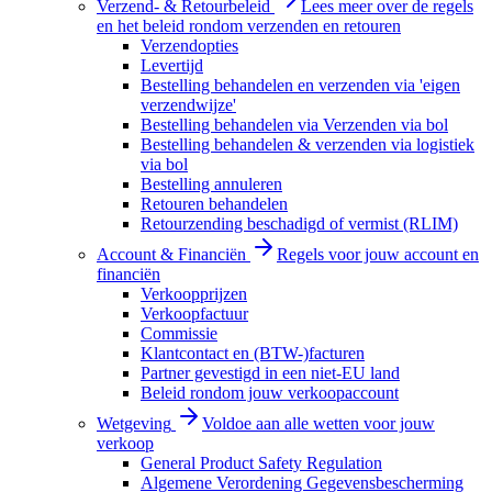
Verzend- & Retourbeleid
Lees meer over de regels
en het beleid rondom verzenden en retouren
Verzendopties
Levertijd
Bestelling behandelen en verzenden via 'eigen
verzendwijze'
Bestelling behandelen via Verzenden via bol
Bestelling behandelen & verzenden via logistiek
via bol
Bestelling annuleren
Retouren behandelen
Retourzending beschadigd of vermist (RLIM)
Account & Financiën
Regels voor jouw account en
financiën
Verkoopprijzen
Verkoopfactuur
Commissie
Klantcontact en (BTW-)facturen
Partner gevestigd in een niet-EU land
Beleid rondom jouw verkoopaccount
Wetgeving
Voldoe aan alle wetten voor jouw
verkoop
General Product Safety Regulation
Algemene Verordening Gegevensbescherming