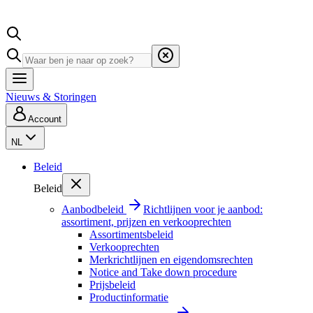
Nieuws & Storingen
Account
NL
Beleid
Beleid
Aanbodbeleid
Richtlijnen voor je aanbod:
assortiment, prijzen en verkooprechten
Assortimentsbeleid
Verkooprechten
Merkrichtlijnen en eigendomsrechten
Notice and Take down procedure
Prijsbeleid
Productinformatie