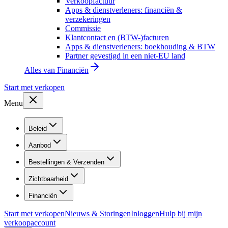
Verkoopfactuur
Apps & dienstverleners: financiën &
verzekeringen
Commissie
Klantcontact en (BTW-)facturen
Apps & dienstverleners: boekhouding & BTW
Partner gevestigd in een niet-EU land
Alles van
Financiën
Start met verkopen
Menu
Beleid
Aanbod
Bestellingen & Verzenden
Zichtbaarheid
Financiën
Start met verkopen
Nieuws & Storingen
Inloggen
Hulp bij mijn
verkoopaccount