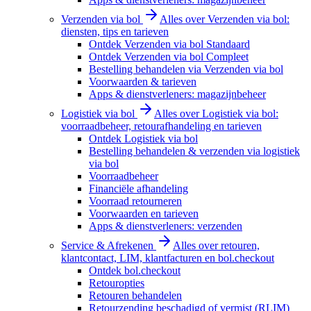
Verzenden via bol
Alles over Verzenden via bol:
diensten, tips en tarieven
Ontdek Verzenden via bol Standaard
Ontdek Verzenden via bol Compleet
Bestelling behandelen via Verzenden via bol
Voorwaarden & tarieven
Apps & dienstverleners: magazijnbeheer
Logistiek via bol
Alles over Logistiek via bol:
voorraadbeheer, retourafhandeling en tarieven
Ontdek Logistiek via bol
Bestelling behandelen & verzenden via logistiek
via bol
Voorraadbeheer
Financiële afhandeling
Voorraad retourneren
Voorwaarden en tarieven
Apps & dienstverleners: verzenden
Service & Afrekenen
Alles over retouren,
klantcontact, LIM, klantfacturen en bol.checkout
Ontdek bol.checkout
Retouropties
Retouren behandelen
Retourzending beschadigd of vermist (RLIM)