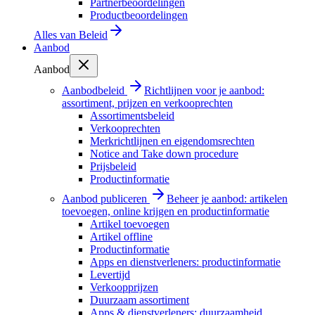
Partnerbeoordelingen
Productbeoordelingen
Alles van
Beleid
Aanbod
Aanbod
Aanbodbeleid
Richtlijnen voor je aanbod:
assortiment, prijzen en verkooprechten
Assortimentsbeleid
Verkooprechten
Merkrichtlijnen en eigendomsrechten
Notice and Take down procedure
Prijsbeleid
Productinformatie
Aanbod publiceren
Beheer je aanbod: artikelen
toevoegen, online krijgen en productinformatie
Artikel toevoegen
Artikel offline
Productinformatie
Apps en dienstverleners: productinformatie
Levertijd
Verkoopprijzen
Duurzaam assortiment
Apps & dienstverleners: duurzaamheid