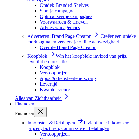
Ontdek Branded Shelves
Start je campagne
Optimaliseer je campagnes
Voorwaarden & tarieven
Advies van agencies
Adverteren: Brand Page Creator
Creëer een unieke
merkpagina en versterk je online aanwezigheid
Over de Brand Page Creator
Koopblok
Win het koopblok: invloed van prijs,
levertijd en prestaties
Koopblok
Verkoopprijzen
Apps & dienstverleners: prijs
Levertijd
Kwaliteitsscore
Alles van
Zichtbaarheid
Financiën
Financiën
Inkomsten & Betalingen
Inzicht in je inkomsten:
prijzen, facturen, commissie en betalingen
Verkoopprijzen