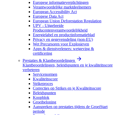
Europese informatieverplichtingen
Verantwoordelijke marktdeelnemers
European Accessibility Act
Europese Data Act
European Union Deforestation Regulation
UPV - Uitgebreide
Producentenverantwoordelijkheid
Energielabel en productinformatieblad
Privacy en gegevensdeling (non-EU)
Wet Precursoren voor Explosieven
Apps & dienstverleners: wetgeving &
certificering
Prestaties & Klantbeoordelingen
Klantbeoordelingen, beleidspunten en je kwaliteitsscore
verbeteren
Servicenormen
Kwaliteitsscore
Strikeproces
Correcties op Strikes en je Kwaliteitsscore
Beleidspunten
Koopblok
Groeibeloning
Aanspreken op prestaties tijdens de GroeiStart
periode