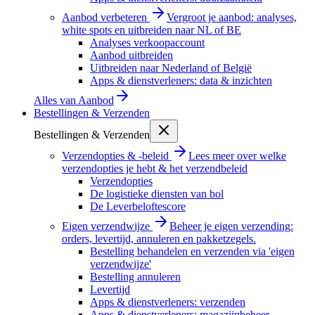
Aanbod verbeteren
Vergroot je aanbod: analyses,
white spots en uitbreiden naar NL of BE
Analyses verkoopaccount
Aanbod uitbreiden
Uitbreiden naar Nederland of België
Apps & dienstverleners: data & inzichten
Alles van
Aanbod
Bestellingen & Verzenden
Bestellingen & Verzenden
Verzendopties & -beleid
Lees meer over welke
verzendopties je hebt & het verzendbeleid
Verzendopties
De logistieke diensten van bol
De Leverbeloftescore
Eigen verzendwijze
Beheer je eigen verzending:
orders, levertijd, annuleren en pakketzegels.
Bestelling behandelen en verzenden via 'eigen
verzendwijze'
Bestelling annuleren
Levertijd
Apps & dienstverleners: verzenden
Apps & dienstverleners: magazijnbeheer