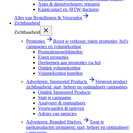
Apps & dienstverleners: retouren
Klantcontact en (BTW-)facturen
Alles van
Bestellingen & Verzenden
Zichtbaarheid
Zichtbaarheid
Promoties
Boost je verkoop: eigen promoties, bol's
campagnes en volumekorting
Promotiemogelijkheden
Eigen promoties
Deelnemen aan promoties via bol
Ontdek volumekorting
Volumekorting instellen
Adverteren: Sponsored Products
Vergroot product
zichtbaarheid: start, beheer en optimaliseer campagnes
Ontdek Sponsored Products
Start je campagne
Analyseer & optimaliseer
Voorwaarden & tarieven
Advies van agencies
Adverteren: Branded Shelves
Toon je
merkproducten prominent: start, beheer en optimaliseer
campagnes