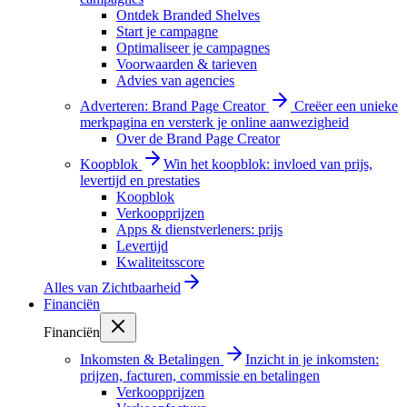
Ontdek Branded Shelves
Start je campagne
Optimaliseer je campagnes
Voorwaarden & tarieven
Advies van agencies
Adverteren: Brand Page Creator
Creëer een unieke
merkpagina en versterk je online aanwezigheid
Over de Brand Page Creator
Koopblok
Win het koopblok: invloed van prijs,
levertijd en prestaties
Koopblok
Verkoopprijzen
Apps & dienstverleners: prijs
Levertijd
Kwaliteitsscore
Alles van
Zichtbaarheid
Financiën
Financiën
Inkomsten & Betalingen
Inzicht in je inkomsten:
prijzen, facturen, commissie en betalingen
Verkoopprijzen