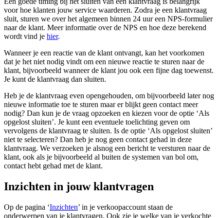
Een goede timing bij het sluiten van een klantvraag is belangrijk
voor hoe klanten jouw service waarderen. Zodra je een klantvraag
sluit, sturen we over het algemeen binnen 24 uur een NPS-formulier
naar de klant. Meer informatie over de NPS en hoe deze berekend
wordt vind je
hier
.
Wanneer je een reactie van de klant ontvangt, kan het voorkomen
dat je het niet nodig vindt om een nieuwe reactie te sturen naar de
klant, bijvoorbeeld wanneer de klant jou ook een fijne dag toewenst.
Je kunt de klantvraag dan sluiten.
Heb je de klantvraag even opengehouden, om bijvoorbeeld later nog
nieuwe informatie toe te sturen maar er blijkt geen contact meer
nodig? Dan kun je de vraag opzoeken en kiezen voor de optie ‘Als
opgelost sluiten’. Je kunt een eventuele toelichting geven om
vervolgens de klantvraag te sluiten. Is de optie ‘Als opgelost sluiten’
niet te selecteren? Dan heb je nog geen contact gehad in deze
klantvraag. We verzoeken je alsnog een bericht te versturen naar de
klant, ook als je bijvoorbeeld al buiten de systemen van bol om,
contact hebt gehad met de klant.
Inzichten in jouw klantvragen
Op de pagina ‘
Inzichten
’ in je verkoopaccount staan de
onderwerpen van je klantvragen. Ook zie je welke van je verkochte