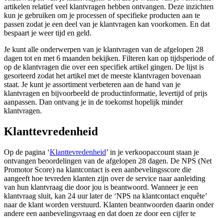
artikelen relatief veel klantvragen hebben ontvangen. Deze inzichten
kun je gebruiken om je processen of specifieke producten aan te
passen zodat je een deel van je klantvragen kan voorkomen. En dat
bespaart je weer tijd en geld.
Je kunt alle onderwerpen van je klantvragen van de afgelopen 28
dagen tot en met 6 maanden bekijken. Filteren kan op tijdsperiode of
op de klantvragen die over een specifiek artikel gingen. De lijst is
gesorteerd zodat het artikel met de meeste klantvragen bovenaan
staat. Je kunt je assortiment verbeteren aan de hand van je
klantvragen en bijvoorbeeld de productinformatie, levertijd of prijs
aanpassen. Dan ontvang je in de toekomst hopelijk minder
klantvragen.
Klanttevredenheid
Op de pagina ‘
Klanttevredenheid
’ in je verkoopaccount staan je
ontvangen beoordelingen van de afgelopen 28 dagen. De NPS (Net
Promotor Score) na klantcontact is een aanbevelingsscore die
aangeeft hoe tevreden klanten zijn over de service naar aanleiding
van hun klantvraag die door jou is beantwoord. Wanneer je een
klantvraag sluit, kan 24 uur later de ‘NPS na klantcontact enquête’
naar de klant worden verstuurd. Klanten beantwoorden daarin onder
andere een aanbevelingsvraag en dat doen ze door een cijfer te