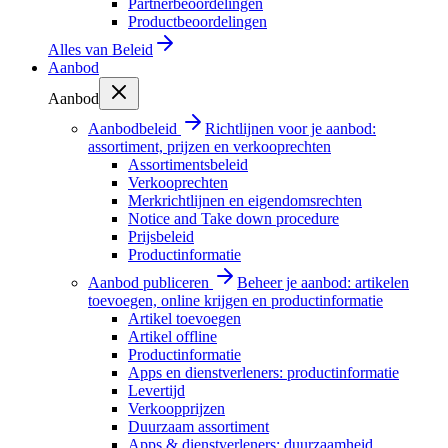
Partnerbeoordelingen
Productbeoordelingen
Alles van
Beleid
Aanbod
Aanbod
Aanbodbeleid
Richtlijnen voor je aanbod:
assortiment, prijzen en verkooprechten
Assortimentsbeleid
Verkooprechten
Merkrichtlijnen en eigendomsrechten
Notice and Take down procedure
Prijsbeleid
Productinformatie
Aanbod publiceren
Beheer je aanbod: artikelen
toevoegen, online krijgen en productinformatie
Artikel toevoegen
Artikel offline
Productinformatie
Apps en dienstverleners: productinformatie
Levertijd
Verkoopprijzen
Duurzaam assortiment
Apps & dienstverleners: duurzaamheid