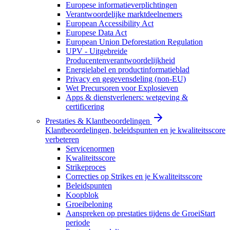
Europese informatieverplichtingen
Verantwoordelijke marktdeelnemers
European Accessibility Act
Europese Data Act
European Union Deforestation Regulation
UPV - Uitgebreide
Producentenverantwoordelijkheid
Energielabel en productinformatieblad
Privacy en gegevensdeling (non-EU)
Wet Precursoren voor Explosieven
Apps & dienstverleners: wetgeving &
certificering
Prestaties & Klantbeoordelingen
Klantbeoordelingen, beleidspunten en je kwaliteitsscore
verbeteren
Servicenormen
Kwaliteitsscore
Strikeproces
Correcties op Strikes en je Kwaliteitsscore
Beleidspunten
Koopblok
Groeibeloning
Aanspreken op prestaties tijdens de GroeiStart
periode