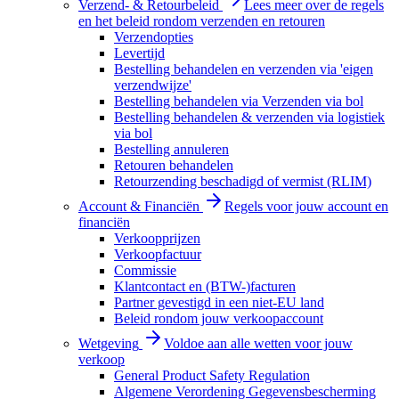
Verzend- & Retourbeleid
Lees meer over de regels
en het beleid rondom verzenden en retouren
Verzendopties
Levertijd
Bestelling behandelen en verzenden via 'eigen
verzendwijze'
Bestelling behandelen via Verzenden via bol
Bestelling behandelen & verzenden via logistiek
via bol
Bestelling annuleren
Retouren behandelen
Retourzending beschadigd of vermist (RLIM)
Account & Financiën
Regels voor jouw account en
financiën
Verkoopprijzen
Verkoopfactuur
Commissie
Klantcontact en (BTW-)facturen
Partner gevestigd in een niet-EU land
Beleid rondom jouw verkoopaccount
Wetgeving
Voldoe aan alle wetten voor jouw
verkoop
General Product Safety Regulation
Algemene Verordening Gegevensbescherming