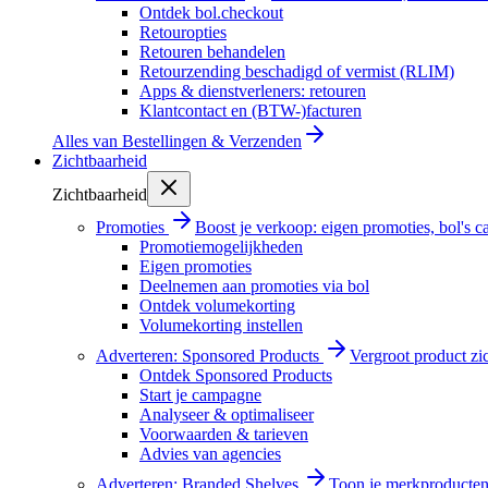
Ontdek bol.checkout
Retouropties
Retouren behandelen
Retourzending beschadigd of vermist (RLIM)
Apps & dienstverleners: retouren
Klantcontact en (BTW-)facturen
Alles van
Bestellingen & Verzenden
Zichtbaarheid
Zichtbaarheid
Promoties
Boost je verkoop: eigen promoties, bol's
Promotiemogelijkheden
Eigen promoties
Deelnemen aan promoties via bol
Ontdek volumekorting
Volumekorting instellen
Adverteren: Sponsored Products
Vergroot product zi
Ontdek Sponsored Products
Start je campagne
Analyseer & optimaliseer
Voorwaarden & tarieven
Advies van agencies
Adverteren: Branded Shelves
Toon je merkproducten 