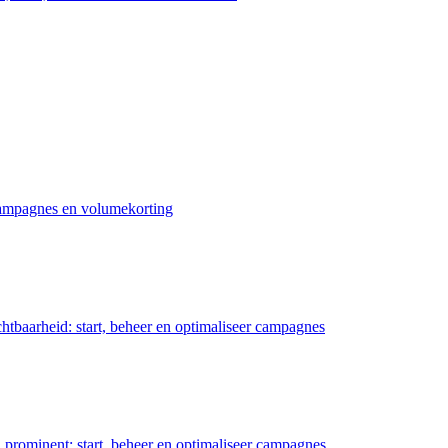
 campagnes en volumekorting
chtbaarheid: start, beheer en optimaliseer campagnes
prominent: start, beheer en optimaliseer campagnes