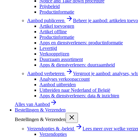
Notice and Take down procedure
Prijsbeleid
Productinformatie
Aanbod publiceren
Beheer je aanbod: artikelen toevo
Artikel toevoegen
Artikel offline
Productinformatie
Apps en dienstverleners: productinformatie
Levertijd
Verkoopprijzen
Duurzaam assortiment
Apps & dienstverleners: duurzaamheid
Aanbod verbeteren
Vergroot je aanbod: analyses, wh
Analyses verkoopaccount
Aanbod uitbreiden
Uitbreiden naar Nederland of België
Apps & dienstverleners: data & inzichten
Alles van
Aanbod
Bestellingen & Verzenden
Bestellingen & Verzenden
Verzendopties & -beleid
Lees meer over welke verzen
Verzendopties