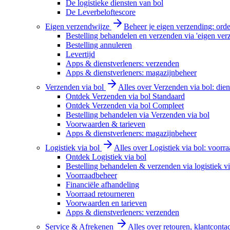
De logistieke diensten van bol
De Leverbeloftescore
Eigen verzendwijze
Beheer je eigen verzending: order
Bestelling behandelen en verzenden via 'eigen ver
Bestelling annuleren
Levertijd
Apps & dienstverleners: verzenden
Apps & dienstverleners: magazijnbeheer
Verzenden via bol
Alles over Verzenden via bol: diens
Ontdek Verzenden via bol Standaard
Ontdek Verzenden via bol Compleet
Bestelling behandelen via Verzenden via bol
Voorwaarden & tarieven
Apps & dienstverleners: magazijnbeheer
Logistiek via bol
Alles over Logistiek via bol: voorr
Ontdek Logistiek via bol
Bestelling behandelen & verzenden via logistiek vi
Voorraadbeheer
Financiële afhandeling
Voorraad retourneren
Voorwaarden en tarieven
Apps & dienstverleners: verzenden
Service & Afrekenen
Alles over retouren, klantconta