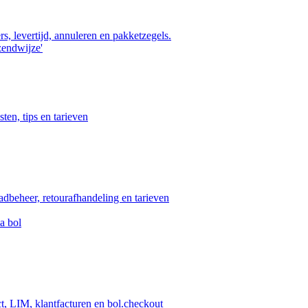
s, levertijd, annuleren en pakketzegels.
zendwijze'
ten, tips en tarieven
aadbeheer, retourafhandeling en tarieven
a bol
ct, LIM, klantfacturen en bol.checkout