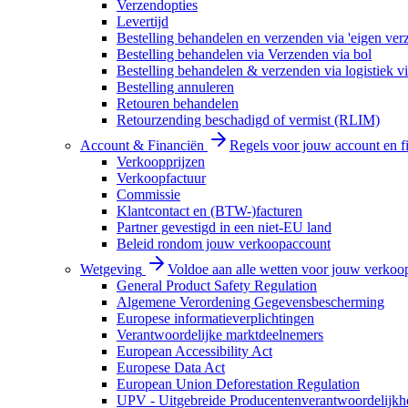
Verzendopties
Levertijd
Bestelling behandelen en verzenden via 'eigen ver
Bestelling behandelen via Verzenden via bol
Bestelling behandelen & verzenden via logistiek vi
Bestelling annuleren
Retouren behandelen
Retourzending beschadigd of vermist (RLIM)
Account & Financiën
Regels voor jouw account en f
Verkoopprijzen
Verkoopfactuur
Commissie
Klantcontact en (BTW-)facturen
Partner gevestigd in een niet-EU land
Beleid rondom jouw verkoopaccount
Wetgeving
Voldoe aan alle wetten voor jouw verkoo
General Product Safety Regulation
Algemene Verordening Gegevensbescherming
Europese informatieverplichtingen
Verantwoordelijke marktdeelnemers
European Accessibility Act
Europese Data Act
European Union Deforestation Regulation
UPV - Uitgebreide Producentenverantwoordelijkh