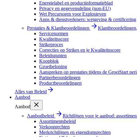
Energielabel en productinformatieblad
Privacy en gegevensdeling (non-EU)
Wet Precursoren voor Explosieven
Apps & dienstverleners: wetgeving & certificering
Prestaties & Klantbeoordelingen
Klantbeoordelingen, 
Servicenormen
Kwaliteitsscore
Strikeproces
Correcties op Strikes en je Kwaliteitsscore
Beleidspunten
Koopblok
Groeibeloning
Aanspreken op prestaties tijdens de GroeiStart per
Partnerbeoordelingen
Productbeoordelingen
Alles van
Beleid
Aanbod
Aanbod
Aanbodbeleid
Richtlijnen voor je aanbod: assortimen
Assortimentsbeleid
Verkooprechten
Merkrichtlijnen en eigendomsrechten