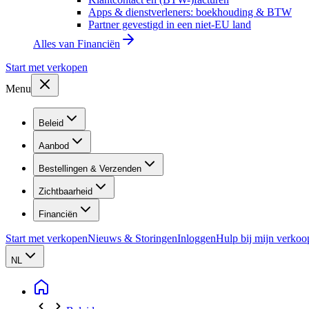
Apps & dienstverleners: boekhouding & BTW
Partner gevestigd in een niet-EU land
Alles van
Financiën
Start met verkopen
Menu
Beleid
Aanbod
Bestellingen & Verzenden
Zichtbaarheid
Financiën
Start met verkopen
Nieuws & Storingen
Inloggen
Hulp bij mijn verkoo
NL