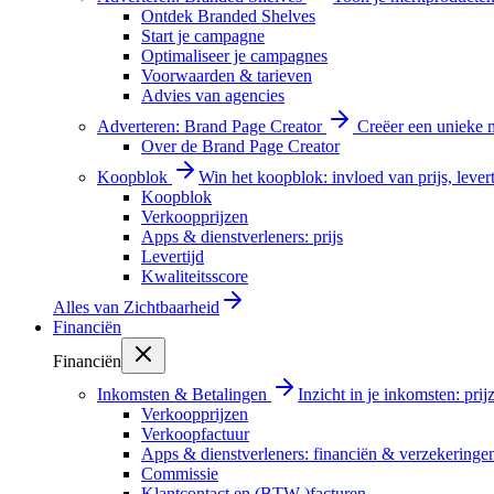
Ontdek Branded Shelves
Start je campagne
Optimaliseer je campagnes
Voorwaarden & tarieven
Advies van agencies
Adverteren: Brand Page Creator
Creëer een unieke m
Over de Brand Page Creator
Koopblok
Win het koopblok: invloed van prijs, levert
Koopblok
Verkoopprijzen
Apps & dienstverleners: prijs
Levertijd
Kwaliteitsscore
Alles van
Zichtbaarheid
Financiën
Financiën
Inkomsten & Betalingen
Inzicht in je inkomsten: pri
Verkoopprijzen
Verkoopfactuur
Apps & dienstverleners: financiën & verzekeringe
Commissie
Klantcontact en (BTW-)facturen