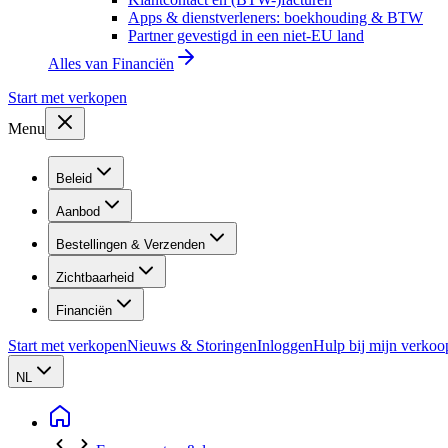
Apps & dienstverleners: boekhouding & BTW
Partner gevestigd in een niet-EU land
Alles van
Financiën
Start met verkopen
Menu
Beleid
Aanbod
Bestellingen & Verzenden
Zichtbaarheid
Financiën
Start met verkopen
Nieuws & Storingen
Inloggen
Hulp bij mijn verkoo
NL