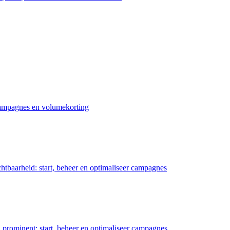
 campagnes en volumekorting
chtbaarheid: start, beheer en optimaliseer campagnes
prominent: start, beheer en optimaliseer campagnes