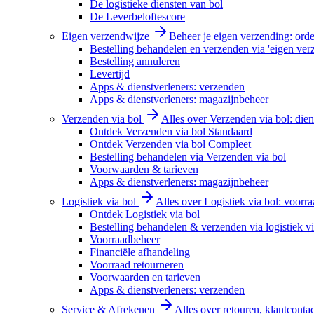
De logistieke diensten van bol
De Leverbeloftescore
Eigen verzendwijze
Beheer je eigen verzending: order
Bestelling behandelen en verzenden via 'eigen ver
Bestelling annuleren
Levertijd
Apps & dienstverleners: verzenden
Apps & dienstverleners: magazijnbeheer
Verzenden via bol
Alles over Verzenden via bol: diens
Ontdek Verzenden via bol Standaard
Ontdek Verzenden via bol Compleet
Bestelling behandelen via Verzenden via bol
Voorwaarden & tarieven
Apps & dienstverleners: magazijnbeheer
Logistiek via bol
Alles over Logistiek via bol: voorr
Ontdek Logistiek via bol
Bestelling behandelen & verzenden via logistiek vi
Voorraadbeheer
Financiële afhandeling
Voorraad retourneren
Voorwaarden en tarieven
Apps & dienstverleners: verzenden
Service & Afrekenen
Alles over retouren, klantconta