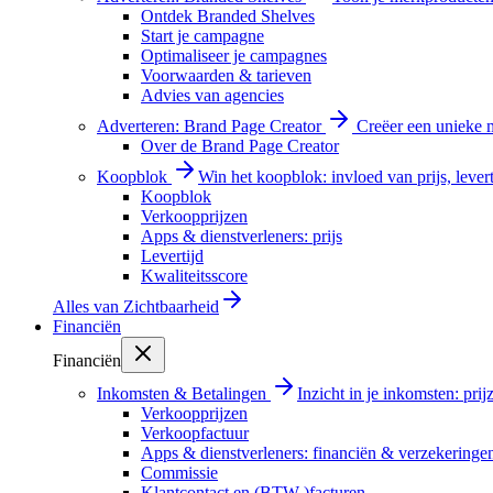
Ontdek Branded Shelves
Start je campagne
Optimaliseer je campagnes
Voorwaarden & tarieven
Advies van agencies
Adverteren: Brand Page Creator
Creëer een unieke m
Over de Brand Page Creator
Koopblok
Win het koopblok: invloed van prijs, levert
Koopblok
Verkoopprijzen
Apps & dienstverleners: prijs
Levertijd
Kwaliteitsscore
Alles van
Zichtbaarheid
Financiën
Financiën
Inkomsten & Betalingen
Inzicht in je inkomsten: pri
Verkoopprijzen
Verkoopfactuur
Apps & dienstverleners: financiën & verzekeringe
Commissie
Klantcontact en (BTW-)facturen