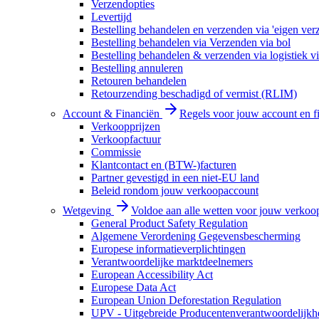
Verzendopties
Levertijd
Bestelling behandelen en verzenden via 'eigen ver
Bestelling behandelen via Verzenden via bol
Bestelling behandelen & verzenden via logistiek vi
Bestelling annuleren
Retouren behandelen
Retourzending beschadigd of vermist (RLIM)
Account & Financiën
Regels voor jouw account en f
Verkoopprijzen
Verkoopfactuur
Commissie
Klantcontact en (BTW-)facturen
Partner gevestigd in een niet-EU land
Beleid rondom jouw verkoopaccount
Wetgeving
Voldoe aan alle wetten voor jouw verkoo
General Product Safety Regulation
Algemene Verordening Gegevensbescherming
Europese informatieverplichtingen
Verantwoordelijke marktdeelnemers
European Accessibility Act
Europese Data Act
European Union Deforestation Regulation
UPV - Uitgebreide Producentenverantwoordelijkh