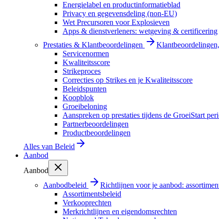
Energielabel en productinformatieblad
Privacy en gegevensdeling (non-EU)
Wet Precursoren voor Explosieven
Apps & dienstverleners: wetgeving & certificering
Prestaties & Klantbeoordelingen
Klantbeoordelingen, 
Servicenormen
Kwaliteitsscore
Strikeproces
Correcties op Strikes en je Kwaliteitsscore
Beleidspunten
Koopblok
Groeibeloning
Aanspreken op prestaties tijdens de GroeiStart per
Partnerbeoordelingen
Productbeoordelingen
Alles van
Beleid
Aanbod
Aanbod
Aanbodbeleid
Richtlijnen voor je aanbod: assortimen
Assortimentsbeleid
Verkooprechten
Merkrichtlijnen en eigendomsrechten