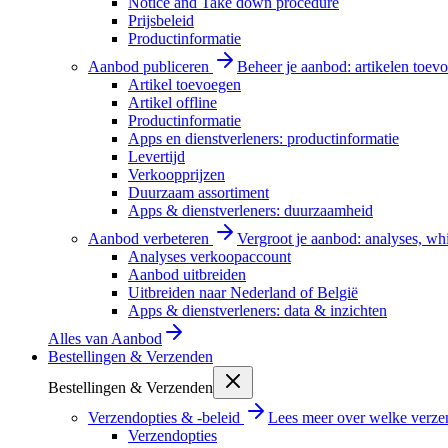
Notice and Take down procedure
Prijsbeleid
Productinformatie
Aanbod publiceren
Beheer je aanbod: artikelen toevo
Artikel toevoegen
Artikel offline
Productinformatie
Apps en dienstverleners: productinformatie
Levertijd
Verkoopprijzen
Duurzaam assortiment
Apps & dienstverleners: duurzaamheid
Aanbod verbeteren
Vergroot je aanbod: analyses, wh
Analyses verkoopaccount
Aanbod uitbreiden
Uitbreiden naar Nederland of België
Apps & dienstverleners: data & inzichten
Alles van
Aanbod
Bestellingen & Verzenden
Bestellingen & Verzenden
Verzendopties & -beleid
Lees meer over welke verzen
Verzendopties