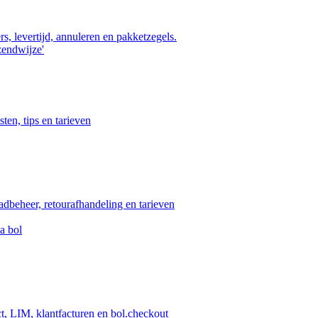
s, levertijd, annuleren en pakketzegels.
zendwijze'
ten, tips en tarieven
aadbeheer, retourafhandeling en tarieven
a bol
ct, LIM, klantfacturen en bol.checkout