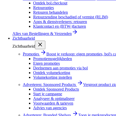
Ontdek bol.checkout
Retouropties
Retouren behandelen
Retourzending beschadigd of vermist (RLIM)
Apps & dienstverleners: retouren
Klantcontact en (BTW-)facturen
Alles van
Bestellingen & Verzenden
Zichtbaarheid
Zichtbaarheid
Promoties
Boost je verkoop: eigen promoties, bol's
Promotiemogelijkheden
Eigen promoties
Deelnemen aan promoties via bol
Ontdek volumekorting
Volumekorting instellen
Adverteren: Sponsored Products
Vergroot product zi
Ontdek Sponsored Products
Start je campagne
Analyseer & optimaliseer
Voorwaarden & tarieven
Advies van agencies
Adverteren: Branded Shelves
Toon je merkproducten 