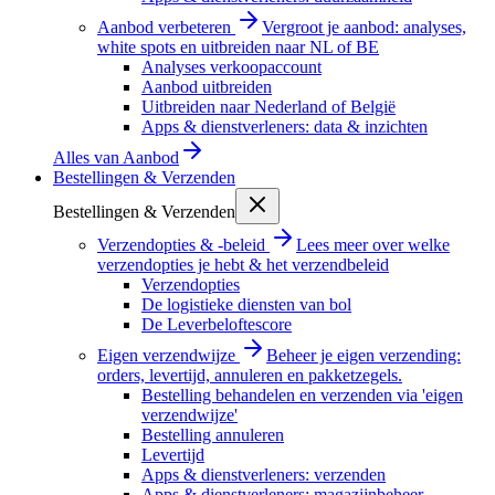
Aanbod verbeteren
Vergroot je aanbod: analyses,
white spots en uitbreiden naar NL of BE
Analyses verkoopaccount
Aanbod uitbreiden
Uitbreiden naar Nederland of België
Apps & dienstverleners: data & inzichten
Alles van
Aanbod
Bestellingen & Verzenden
Bestellingen & Verzenden
Verzendopties & -beleid
Lees meer over welke
verzendopties je hebt & het verzendbeleid
Verzendopties
De logistieke diensten van bol
De Leverbeloftescore
Eigen verzendwijze
Beheer je eigen verzending:
orders, levertijd, annuleren en pakketzegels.
Bestelling behandelen en verzenden via 'eigen
verzendwijze'
Bestelling annuleren
Levertijd
Apps & dienstverleners: verzenden
Apps & dienstverleners: magazijnbeheer