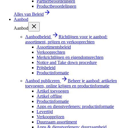
Partnerbeoordelingen
Productbeoordelingen
Alles van
Beleid
Aanbod
Aanbod
Aanbodbeleid
Richtlijnen voor je aanbod:
assortiment, prijzen en verkooprechten
Assortimentsbeleid
Verkooprechten
Merkrichtlijnen en eigendomsrechten
Notice and Take down procedure
Prijsbeleid
Productinformatie
Aanbod publiceren
Beheer je aanbod: artikelen
toevoegen, online krijgen en productinformatie
Artikel toevoegen
Artikel offline
Productinformatie
Apps en dienstverleners: productinformatie
Levertijd
Verkoopprijzen
Duurzaam assortiment
Apps & dienstverleners: duurzaamheid