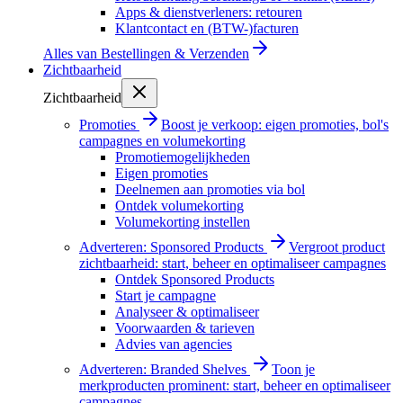
Apps & dienstverleners: retouren
Klantcontact en (BTW-)facturen
Alles van
Bestellingen & Verzenden
Zichtbaarheid
Zichtbaarheid
Promoties
Boost je verkoop: eigen promoties, bol's
campagnes en volumekorting
Promotiemogelijkheden
Eigen promoties
Deelnemen aan promoties via bol
Ontdek volumekorting
Volumekorting instellen
Adverteren: Sponsored Products
Vergroot product
zichtbaarheid: start, beheer en optimaliseer campagnes
Ontdek Sponsored Products
Start je campagne
Analyseer & optimaliseer
Voorwaarden & tarieven
Advies van agencies
Adverteren: Branded Shelves
Toon je
merkproducten prominent: start, beheer en optimaliseer
campagnes