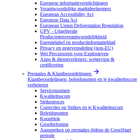
Europese informatieverplichtingen
Verantwoordelijke marktdeelnemers
European Accessibility Act
Europese Data Act
European Union Deforestation Regulation
UPV - Uitgebreide
Producentenverantwoordelijkheid
Energielabel en productinformatieblad
Privacy en gegevensdeling (non-EU)
Wet Precursoren voor Explosieven
Apps & dienstverleners: wetgeving &
certificering
Prestaties & Klantbeoordelingen
Klantbeoordelingen, beleidspunten en je kwaliteitsscore
verbeteren
Servicenormen
Kwaliteitsscore
Strikeproces
Correcties op Strikes en je Kwaliteitsscore
Beleidspunten
Koopblok
Groeibeloning
Aanspreken op prestaties tijdens de GroeiStart
periode