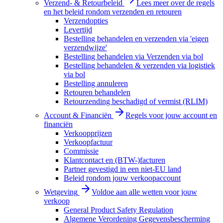
Verzend- & Retourbeleid
Lees meer over de regels
en het beleid rondom verzenden en retouren
Verzendopties
Levertijd
Bestelling behandelen en verzenden via 'eigen
verzendwijze'
Bestelling behandelen via Verzenden via bol
Bestelling behandelen & verzenden via logistiek
via bol
Bestelling annuleren
Retouren behandelen
Retourzending beschadigd of vermist (RLIM)
Account & Financiën
Regels voor jouw account en
financiën
Verkoopprijzen
Verkoopfactuur
Commissie
Klantcontact en (BTW-)facturen
Partner gevestigd in een niet-EU land
Beleid rondom jouw verkoopaccount
Wetgeving
Voldoe aan alle wetten voor jouw
verkoop
General Product Safety Regulation
Algemene Verordening Gegevensbescherming