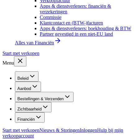
Verkoopfactuur
Apps & dienstverleners: financiën &
verzekeringen
Commissie
Klantcontact en (BTW-)facturen
Apps & dienstverleners: boekhouding & BTW
Partner gevestigd in een niet-EU land
Alles van
Financiën
Start met verkopen
Menu
Beleid
Aanbod
Bestellingen & Verzenden
Zichtbaarheid
Financiën
Start met verkopen
Nieuws & Storingen
Inloggen
Hulp bij mijn
verkoopaccount