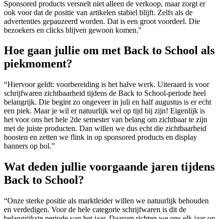
Sponsored products versnelt niet alleen de verkoop, maar zorgt er
ook voor dat de positie van artikelen stabiel blijft. Zelfs als de
advertenties gepauzeerd worden. Dat is een groot voordeel. Die
bezoekers en clicks blijven gewoon komen."
Hoe gaan jullie om met Back to School als
piekmoment?
“Hiervoor geldt: voorbereiding is het halve werk. Uiteraard is voor
schrijfwaren zichtbaarheid tijdens de Back to School-periode heel
belangrijk. Die begint zo ongeveer in juli en half augustus is er echt
een piek. Maar je wil er natuurlijk wel op tijd bij zijn! Eigenlijk is
het voor ons het hele 2de semester van belang om zichtbaar te zijn
met de juiste producten. Dan willen we dus echt die zichtbaarheid
boosten en zetten we flink in op sponsored products en display
banners op bol.”
Wat deden jullie voorgaande jaren tijdens
Back to School?
“Onze sterke positie als marktleider willen we natuurlijk behouden
en verdedigen. Voor de hele categorie schrijfwaren is dit de
belangrijkste periode van het jaar. Daarom richten we ons elk jaar op