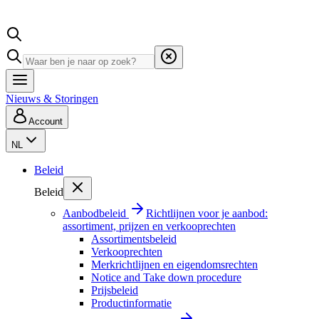
Nieuws & Storingen
Account
NL
Beleid
Beleid
Aanbodbeleid
Richtlijnen voor je aanbod:
assortiment, prijzen en verkooprechten
Assortimentsbeleid
Verkooprechten
Merkrichtlijnen en eigendomsrechten
Notice and Take down procedure
Prijsbeleid
Productinformatie