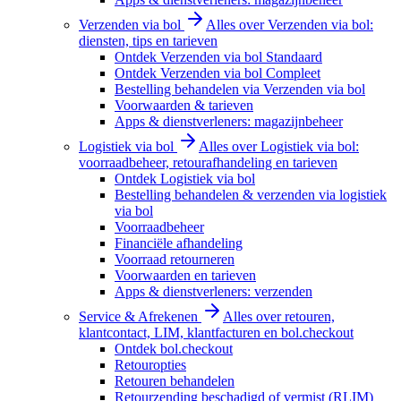
Verzenden via bol
Alles over Verzenden via bol:
diensten, tips en tarieven
Ontdek Verzenden via bol Standaard
Ontdek Verzenden via bol Compleet
Bestelling behandelen via Verzenden via bol
Voorwaarden & tarieven
Apps & dienstverleners: magazijnbeheer
Logistiek via bol
Alles over Logistiek via bol:
voorraadbeheer, retourafhandeling en tarieven
Ontdek Logistiek via bol
Bestelling behandelen & verzenden via logistiek
via bol
Voorraadbeheer
Financiële afhandeling
Voorraad retourneren
Voorwaarden en tarieven
Apps & dienstverleners: verzenden
Service & Afrekenen
Alles over retouren,
klantcontact, LIM, klantfacturen en bol.checkout
Ontdek bol.checkout
Retouropties
Retouren behandelen
Retourzending beschadigd of vermist (RLIM)