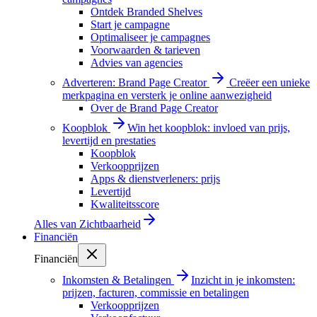
Ontdek Branded Shelves
Start je campagne
Optimaliseer je campagnes
Voorwaarden & tarieven
Advies van agencies
Adverteren: Brand Page Creator
Creëer een unieke
merkpagina en versterk je online aanwezigheid
Over de Brand Page Creator
Koopblok
Win het koopblok: invloed van prijs,
levertijd en prestaties
Koopblok
Verkoopprijzen
Apps & dienstverleners: prijs
Levertijd
Kwaliteitsscore
Alles van
Zichtbaarheid
Financiën
Financiën
Inkomsten & Betalingen
Inzicht in je inkomsten:
prijzen, facturen, commissie en betalingen
Verkoopprijzen