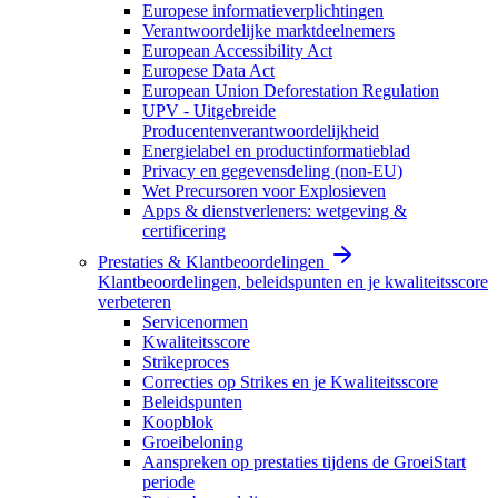
Europese informatieverplichtingen
Verantwoordelijke marktdeelnemers
European Accessibility Act
Europese Data Act
European Union Deforestation Regulation
UPV - Uitgebreide
Producentenverantwoordelijkheid
Energielabel en productinformatieblad
Privacy en gegevensdeling (non-EU)
Wet Precursoren voor Explosieven
Apps & dienstverleners: wetgeving &
certificering
Prestaties & Klantbeoordelingen
Klantbeoordelingen, beleidspunten en je kwaliteitsscore
verbeteren
Servicenormen
Kwaliteitsscore
Strikeproces
Correcties op Strikes en je Kwaliteitsscore
Beleidspunten
Koopblok
Groeibeloning
Aanspreken op prestaties tijdens de GroeiStart
periode