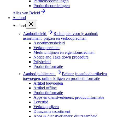
Partnerbeoordelingen
Productbeoordelingen
Alles van
Beleid
Aanbod
Aanbod
Aanbodbeleid
Richtlijnen voor je aanbod:
assortiment, prijzen en verkooprechten
Assortimentsbeleid
Verkooprechten
Merkrichtlijnen en eigendomsrechten
Notice and Take down procedure
Prijsbeleid
Productinformatie
Aanbod publiceren
Beheer je aanbod: artikelen
toevoegen, online krijgen en productinformatie
Artikel toevoegen
Artikel offline
Productinformatie
Apps en dienstverleners: productinformatie
Levertijd
Verkoopprijzen
Duurzaam assortiment
Apps & dienstverleners: duurzaamheid