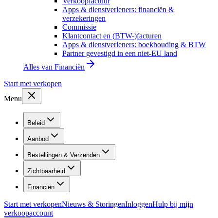
Verkoopfactuur
Apps & dienstverleners: financiën &
verzekeringen
Commissie
Klantcontact en (BTW-)facturen
Apps & dienstverleners: boekhouding & BTW
Partner gevestigd in een niet-EU land
Alles van
Financiën
Start met verkopen
Menu
Beleid
Aanbod
Bestellingen & Verzenden
Zichtbaarheid
Financiën
Start met verkopen
Nieuws & Storingen
Inloggen
Hulp bij mijn
verkoopaccount