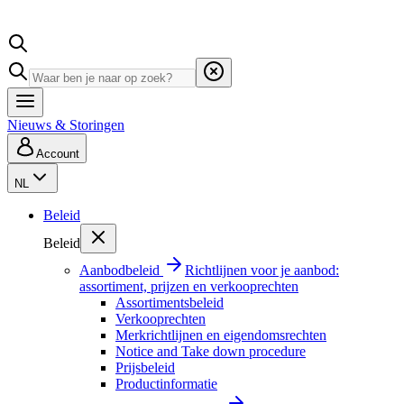
Nieuws & Storingen
Account
NL
Beleid
Beleid
Aanbodbeleid
Richtlijnen voor je aanbod:
assortiment, prijzen en verkooprechten
Assortimentsbeleid
Verkooprechten
Merkrichtlijnen en eigendomsrechten
Notice and Take down procedure
Prijsbeleid
Productinformatie