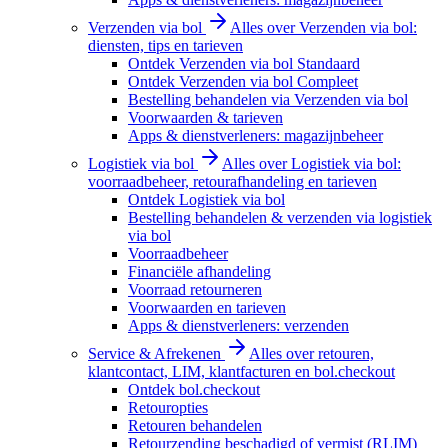
Verzenden via bol
Alles over Verzenden via bol:
diensten, tips en tarieven
Ontdek Verzenden via bol Standaard
Ontdek Verzenden via bol Compleet
Bestelling behandelen via Verzenden via bol
Voorwaarden & tarieven
Apps & dienstverleners: magazijnbeheer
Logistiek via bol
Alles over Logistiek via bol:
voorraadbeheer, retourafhandeling en tarieven
Ontdek Logistiek via bol
Bestelling behandelen & verzenden via logistiek
via bol
Voorraadbeheer
Financiële afhandeling
Voorraad retourneren
Voorwaarden en tarieven
Apps & dienstverleners: verzenden
Service & Afrekenen
Alles over retouren,
klantcontact, LIM, klantfacturen en bol.checkout
Ontdek bol.checkout
Retouropties
Retouren behandelen
Retourzending beschadigd of vermist (RLIM)