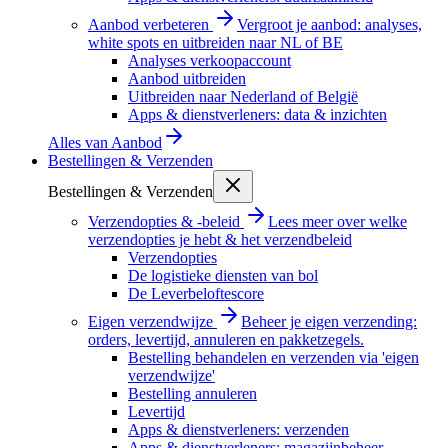
Aanbod verbeteren
Vergroot je aanbod: analyses,
white spots en uitbreiden naar NL of BE
Analyses verkoopaccount
Aanbod uitbreiden
Uitbreiden naar Nederland of België
Apps & dienstverleners: data & inzichten
Alles van
Aanbod
Bestellingen & Verzenden
Bestellingen & Verzenden
Verzendopties & -beleid
Lees meer over welke
verzendopties je hebt & het verzendbeleid
Verzendopties
De logistieke diensten van bol
De Leverbeloftescore
Eigen verzendwijze
Beheer je eigen verzending:
orders, levertijd, annuleren en pakketzegels.
Bestelling behandelen en verzenden via 'eigen
verzendwijze'
Bestelling annuleren
Levertijd
Apps & dienstverleners: verzenden
Apps & dienstverleners: magazijnbeheer