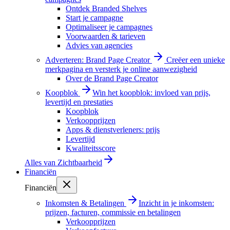
Ontdek Branded Shelves
Start je campagne
Optimaliseer je campagnes
Voorwaarden & tarieven
Advies van agencies
Adverteren: Brand Page Creator
Creëer een unieke
merkpagina en versterk je online aanwezigheid
Over de Brand Page Creator
Koopblok
Win het koopblok: invloed van prijs,
levertijd en prestaties
Koopblok
Verkoopprijzen
Apps & dienstverleners: prijs
Levertijd
Kwaliteitsscore
Alles van
Zichtbaarheid
Financiën
Financiën
Inkomsten & Betalingen
Inzicht in je inkomsten:
prijzen, facturen, commissie en betalingen
Verkoopprijzen