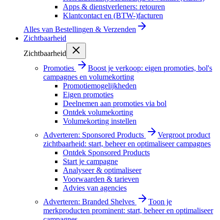
Apps & dienstverleners: retouren
Klantcontact en (BTW-)facturen
Alles van
Bestellingen & Verzenden
Zichtbaarheid
Zichtbaarheid
Promoties
Boost je verkoop: eigen promoties, bol's
campagnes en volumekorting
Promotiemogelijkheden
Eigen promoties
Deelnemen aan promoties via bol
Ontdek volumekorting
Volumekorting instellen
Adverteren: Sponsored Products
Vergroot product
zichtbaarheid: start, beheer en optimaliseer campagnes
Ontdek Sponsored Products
Start je campagne
Analyseer & optimaliseer
Voorwaarden & tarieven
Advies van agencies
Adverteren: Branded Shelves
Toon je
merkproducten prominent: start, beheer en optimaliseer
campagnes