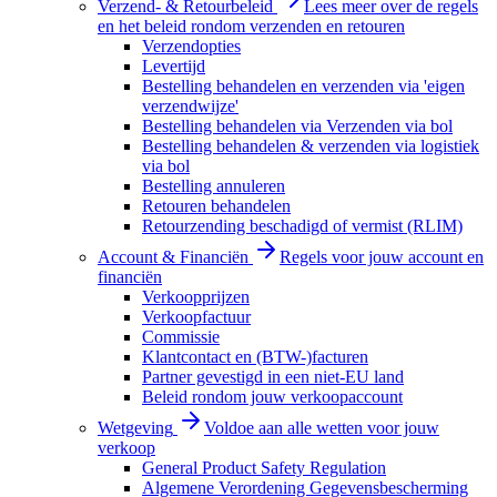
Verzend- & Retourbeleid
Lees meer over de regels
en het beleid rondom verzenden en retouren
Verzendopties
Levertijd
Bestelling behandelen en verzenden via 'eigen
verzendwijze'
Bestelling behandelen via Verzenden via bol
Bestelling behandelen & verzenden via logistiek
via bol
Bestelling annuleren
Retouren behandelen
Retourzending beschadigd of vermist (RLIM)
Account & Financiën
Regels voor jouw account en
financiën
Verkoopprijzen
Verkoopfactuur
Commissie
Klantcontact en (BTW-)facturen
Partner gevestigd in een niet-EU land
Beleid rondom jouw verkoopaccount
Wetgeving
Voldoe aan alle wetten voor jouw
verkoop
General Product Safety Regulation
Algemene Verordening Gegevensbescherming