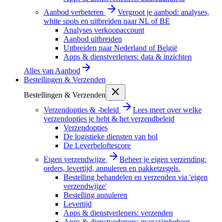
Aanbod verbeteren
Vergroot je aanbod: analyses,
white spots en uitbreiden naar NL of BE
Analyses verkoopaccount
Aanbod uitbreiden
Uitbreiden naar Nederland of België
Apps & dienstverleners: data & inzichten
Alles van
Aanbod
Bestellingen & Verzenden
Bestellingen & Verzenden
Verzendopties & -beleid
Lees meer over welke
verzendopties je hebt & het verzendbeleid
Verzendopties
De logistieke diensten van bol
De Leverbeloftescore
Eigen verzendwijze
Beheer je eigen verzending:
orders, levertijd, annuleren en pakketzegels.
Bestelling behandelen en verzenden via 'eigen
verzendwijze'
Bestelling annuleren
Levertijd
Apps & dienstverleners: verzenden
Apps & dienstverleners: magazijnbeheer