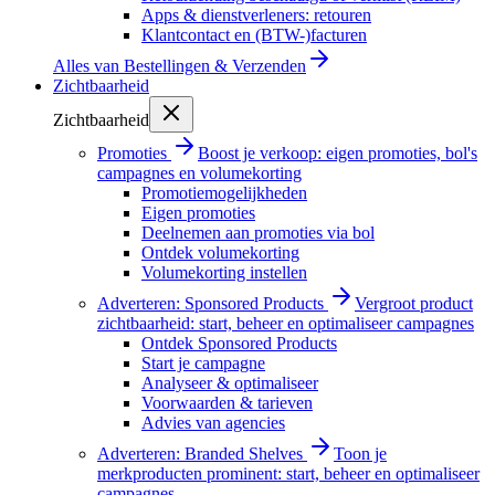
Apps & dienstverleners: retouren
Klantcontact en (BTW-)facturen
Alles van
Bestellingen & Verzenden
Zichtbaarheid
Zichtbaarheid
Promoties
Boost je verkoop: eigen promoties, bol's
campagnes en volumekorting
Promotiemogelijkheden
Eigen promoties
Deelnemen aan promoties via bol
Ontdek volumekorting
Volumekorting instellen
Adverteren: Sponsored Products
Vergroot product
zichtbaarheid: start, beheer en optimaliseer campagnes
Ontdek Sponsored Products
Start je campagne
Analyseer & optimaliseer
Voorwaarden & tarieven
Advies van agencies
Adverteren: Branded Shelves
Toon je
merkproducten prominent: start, beheer en optimaliseer
campagnes