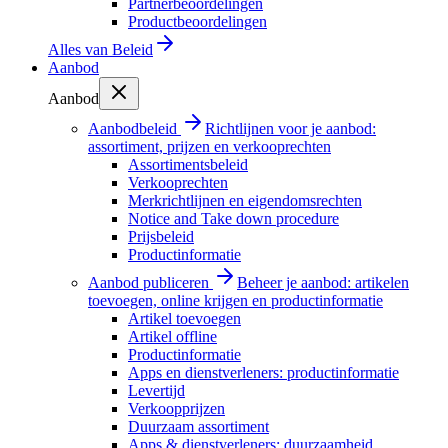
Partnerbeoordelingen
Productbeoordelingen
Alles van
Beleid
Aanbod
Aanbod
Aanbodbeleid
Richtlijnen voor je aanbod:
assortiment, prijzen en verkooprechten
Assortimentsbeleid
Verkooprechten
Merkrichtlijnen en eigendomsrechten
Notice and Take down procedure
Prijsbeleid
Productinformatie
Aanbod publiceren
Beheer je aanbod: artikelen
toevoegen, online krijgen en productinformatie
Artikel toevoegen
Artikel offline
Productinformatie
Apps en dienstverleners: productinformatie
Levertijd
Verkoopprijzen
Duurzaam assortiment
Apps & dienstverleners: duurzaamheid