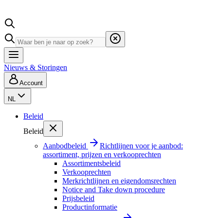
Nieuws & Storingen
Account
NL
Beleid
Beleid
Aanbodbeleid
Richtlijnen voor je aanbod:
assortiment, prijzen en verkooprechten
Assortimentsbeleid
Verkooprechten
Merkrichtlijnen en eigendomsrechten
Notice and Take down procedure
Prijsbeleid
Productinformatie