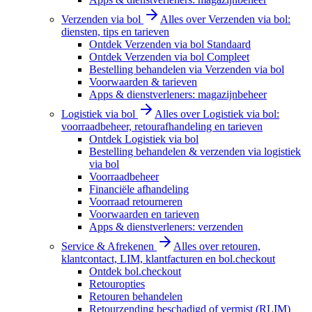
Verzenden via bol
Alles over Verzenden via bol:
diensten, tips en tarieven
Ontdek Verzenden via bol Standaard
Ontdek Verzenden via bol Compleet
Bestelling behandelen via Verzenden via bol
Voorwaarden & tarieven
Apps & dienstverleners: magazijnbeheer
Logistiek via bol
Alles over Logistiek via bol:
voorraadbeheer, retourafhandeling en tarieven
Ontdek Logistiek via bol
Bestelling behandelen & verzenden via logistiek
via bol
Voorraadbeheer
Financiële afhandeling
Voorraad retourneren
Voorwaarden en tarieven
Apps & dienstverleners: verzenden
Service & Afrekenen
Alles over retouren,
klantcontact, LIM, klantfacturen en bol.checkout
Ontdek bol.checkout
Retouropties
Retouren behandelen
Retourzending beschadigd of vermist (RLIM)