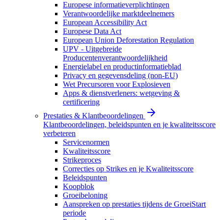
Europese informatieverplichtingen
Verantwoordelijke marktdeelnemers
European Accessibility Act
Europese Data Act
European Union Deforestation Regulation
UPV - Uitgebreide
Producentenverantwoordelijkheid
Energielabel en productinformatieblad
Privacy en gegevensdeling (non-EU)
Wet Precursoren voor Explosieven
Apps & dienstverleners: wetgeving &
certificering
Prestaties & Klantbeoordelingen
Klantbeoordelingen, beleidspunten en je kwaliteitsscore
verbeteren
Servicenormen
Kwaliteitsscore
Strikeproces
Correcties op Strikes en je Kwaliteitsscore
Beleidspunten
Koopblok
Groeibeloning
Aanspreken op prestaties tijdens de GroeiStart
periode