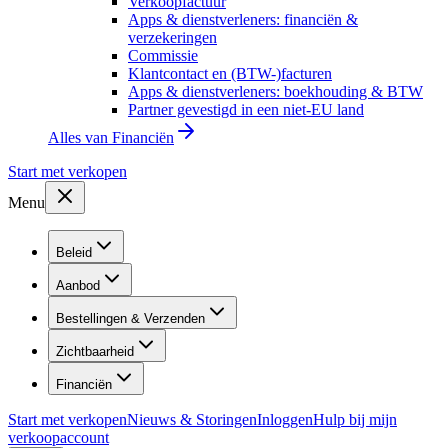
Verkoopfactuur
Apps & dienstverleners: financiën &
verzekeringen
Commissie
Klantcontact en (BTW-)facturen
Apps & dienstverleners: boekhouding & BTW
Partner gevestigd in een niet-EU land
Alles van
Financiën
Start met verkopen
Menu
Beleid
Aanbod
Bestellingen & Verzenden
Zichtbaarheid
Financiën
Start met verkopen
Nieuws & Storingen
Inloggen
Hulp bij mijn
verkoopaccount