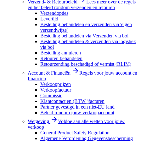
Verzend- & Retourbeleid
Lees meer over de regels
en het beleid rondom verzenden en retouren
Verzendopties
Levertijd
Bestelling behandelen en verzenden via 'eigen
verzendwijze'
Bestelling behandelen via Verzenden via bol
Bestelling behandelen & verzenden via logistiek
via bol
Bestelling annuleren
Retouren behandelen
Retourzending beschadigd of vermist (RLIM)
Account & Financiën
Regels voor jouw account en
financiën
Verkoopprijzen
Verkoopfactuur
Commissie
Klantcontact en (BTW-)facturen
Partner gevestigd in een niet-EU land
Beleid rondom jouw verkoopaccount
Wetgeving
Voldoe aan alle wetten voor jouw
verkoop
General Product Safety Regulation
Algemene Verordening Gegevensbescherming