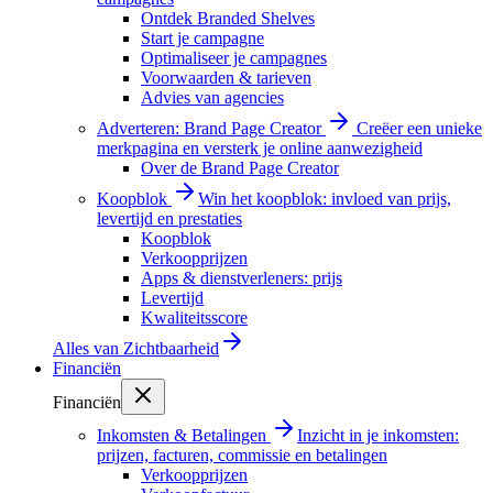
Ontdek Branded Shelves
Start je campagne
Optimaliseer je campagnes
Voorwaarden & tarieven
Advies van agencies
Adverteren: Brand Page Creator
Creëer een unieke
merkpagina en versterk je online aanwezigheid
Over de Brand Page Creator
Koopblok
Win het koopblok: invloed van prijs,
levertijd en prestaties
Koopblok
Verkoopprijzen
Apps & dienstverleners: prijs
Levertijd
Kwaliteitsscore
Alles van
Zichtbaarheid
Financiën
Financiën
Inkomsten & Betalingen
Inzicht in je inkomsten:
prijzen, facturen, commissie en betalingen
Verkoopprijzen