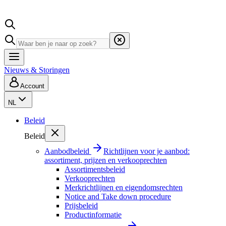
Nieuws & Storingen
Account
NL
Beleid
Beleid
Aanbodbeleid
Richtlijnen voor je aanbod:
assortiment, prijzen en verkooprechten
Assortimentsbeleid
Verkooprechten
Merkrichtlijnen en eigendomsrechten
Notice and Take down procedure
Prijsbeleid
Productinformatie