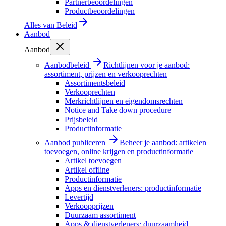
Partnerbeoordelingen
Productbeoordelingen
Alles van
Beleid
Aanbod
Aanbod
Aanbodbeleid
Richtlijnen voor je aanbod:
assortiment, prijzen en verkooprechten
Assortimentsbeleid
Verkooprechten
Merkrichtlijnen en eigendomsrechten
Notice and Take down procedure
Prijsbeleid
Productinformatie
Aanbod publiceren
Beheer je aanbod: artikelen
toevoegen, online krijgen en productinformatie
Artikel toevoegen
Artikel offline
Productinformatie
Apps en dienstverleners: productinformatie
Levertijd
Verkoopprijzen
Duurzaam assortiment
Apps & dienstverleners: duurzaamheid