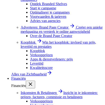
Ontdek Branded Shelves
Start je campagne
Optimaliseer je campagnes
Voorwaarden & tarieven
Advies van agencies
Adverteren: Brand Page Creator
Creëer een unieke
merkpagina en versterk je online aanwezigheid
Over de Brand Page Creator
Koopblok
Win het koopblok: invloed van prijs,
levertijd en prestaties
Koopblok
Verkoopprijzen
Apps & dienstverleners: prijs
Levertijd
Kwaliteitsscore
Alles van
Zichtbaarheid
Financiën
Financiën
Inkomsten & Betalingen
Inzicht in je inkomsten:
prijzen, facturen, commissie en betalingen
Verkoopprijzen