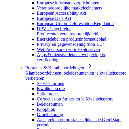
Europese informatieverplichtingen
Verantwoordelijke marktdeelnemers
European Accessibility Act
Europese Data Act
European Union Deforestation Regulation
UPV - Uitgebreide
Producentenverantwoordelijkheid
Energielabel en productinformatieblad
Privacy en gegevensdeling (non-EU)
Wet Precursoren voor Explosieven
Apps & dienstverleners: wetgeving &
certificering
Prestaties & Klantbeoordelingen
Klantbeoordelingen, beleidspunten en je kwaliteitsscore
verbeteren
Servicenormen
Kwaliteitsscore
Strikeproces
Correcties op Strikes en je Kwaliteitsscore
Beleidspunten
Koopblok
Groeibeloning
Aanspreken op prestaties tijdens de GroeiStart
periode