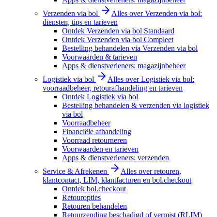
Verzenden via bol
Alles over Verzenden via bol:
diensten, tips en tarieven
Ontdek Verzenden via bol Standaard
Ontdek Verzenden via bol Compleet
Bestelling behandelen via Verzenden via bol
Voorwaarden & tarieven
Apps & dienstverleners: magazijnbeheer
Logistiek via bol
Alles over Logistiek via bol:
voorraadbeheer, retourafhandeling en tarieven
Ontdek Logistiek via bol
Bestelling behandelen & verzenden via logistiek
via bol
Voorraadbeheer
Financiële afhandeling
Voorraad retourneren
Voorwaarden en tarieven
Apps & dienstverleners: verzenden
Service & Afrekenen
Alles over retouren,
klantcontact, LIM, klantfacturen en bol.checkout
Ontdek bol.checkout
Retouropties
Retouren behandelen
Retourzending beschadigd of vermist (RLIM)