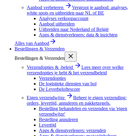
Aanbod verbeteren
Vergroot je aanbod: analyses,
white spots en uitbreiden naar NL of BE
Analyses verkoopaccount
Aanbod uitbreiden
Uitbreiden naar Nederland of België
Apps & dienstverleners: data & inzichten
Alles van
Aanbod
Bestellingen & Verzenden
Bestellingen & Verzenden
Verzendopties & -beleid
Lees meer over welke
verzendopties je hebt & het verzendbeleid
Verzendopties
De logistieke diensten van bol
De Leverbeloftescore
Eigen verzendwijze
Beheer je eigen verzending:
orders, levertijd, annuleren en pakketzegels.
Bestelling behandelen en verzenden via 'eigen
verzendwijze'
Bestelling annuleren
Levertijd
Apps & dienstverleners: verzenden
Apps & dienstverleners: magazijnbeheer