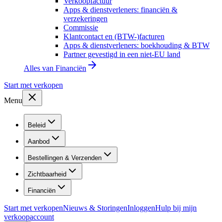
Verkoopfactuur
Apps & dienstverleners: financiën &
verzekeringen
Commissie
Klantcontact en (BTW-)facturen
Apps & dienstverleners: boekhouding & BTW
Partner gevestigd in een niet-EU land
Alles van
Financiën
Start met verkopen
Menu
Beleid
Aanbod
Bestellingen & Verzenden
Zichtbaarheid
Financiën
Start met verkopen
Nieuws & Storingen
Inloggen
Hulp bij mijn
verkoopaccount