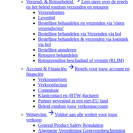
Verzend- & Retourbeleid
Lees meer over de regels
en het beleid rondom verzenden en retouren
Verzendopties
Levertijd
Bestelling behandelen en verzenden via 'eigen
verzendwijze'
Bestelling behandelen via Verzenden via bol
Bestelling behandelen & verzenden via logistiek
via bol
Bestelling annuleren
Retouren behandelen
Retourzending beschadigd of vermist (RLIM)
Account & Financiën
Regels voor jouw account en
financiën
Verkoopprijzen
Verkoopfactuur
Commissie
Klantcontact en (BTW-)facturen
Partner gevestigd in een niet-EU land
Beleid rondom jouw verkoopaccount
Wetgeving
Voldoe aan alle wetten voor jouw
verkoop
General Product Safety Regulation
Algemene Verordening Gegevensbescherming