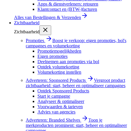
Apps & dienstverleners: retouren
Klantcontact en (BTW-)facturen
Alles van
Bestellingen & Verzenden
Zichtbaarheid
Zichtbaarheid
Promoties
Boost je verkoop: eigen promoties, bol's
campagnes en volumekorting
Promotiemogelijkheden
Eigen promoties
Deelnemen aan promoties via bol
Ontdek volumekorting
Volumekorting instellen
Adverteren: Sponsored Products
Vergroot product
zichtbaarheid: start, beheer en optimaliseer campagnes
Ontdek Sponsored Products
Start je campagne
Analyseer & optimaliseer
Voorwaarden & tarieven
Advies van agencies
Adverteren: Branded Shelves
Toon je
merkproducten prominent: start, beheer en optimaliseer
campagnes