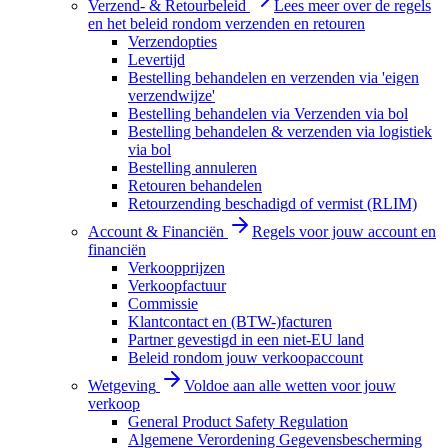
Verzend- & Retourbeleid
Lees meer over de regels
en het beleid rondom verzenden en retouren
Verzendopties
Levertijd
Bestelling behandelen en verzenden via 'eigen
verzendwijze'
Bestelling behandelen via Verzenden via bol
Bestelling behandelen & verzenden via logistiek
via bol
Bestelling annuleren
Retouren behandelen
Retourzending beschadigd of vermist (RLIM)
Account & Financiën
Regels voor jouw account en
financiën
Verkoopprijzen
Verkoopfactuur
Commissie
Klantcontact en (BTW-)facturen
Partner gevestigd in een niet-EU land
Beleid rondom jouw verkoopaccount
Wetgeving
Voldoe aan alle wetten voor jouw
verkoop
General Product Safety Regulation
Algemene Verordening Gegevensbescherming