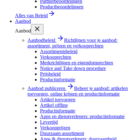
Partnerbeoordelingen
Productbeoordelingen
Alles van
Beleid
Aanbod
Aanbod
Aanbodbeleid
Richtlijnen voor je aanbod:
assortiment, prijzen en verkooprechten
Assortimentsbeleid
Verkooprechten
Merkrichtlijnen en eigendomsrechten
Notice and Take down procedure
Prijsbeleid
Productinformatie
Aanbod publiceren
Beheer je aanbod: artikelen
toevoegen, online krijgen en productinformatie
Artikel toevoegen
Artikel offline
Productinformatie
Apps en dienstverleners: productinformatie
Levertijd
Verkoopprijzen
Duurzaam assortiment
Apps & dienstverleners: duurzaamheid