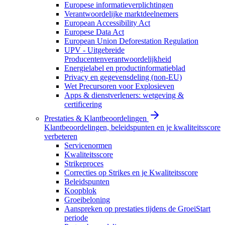
Europese informatieverplichtingen
Verantwoordelijke marktdeelnemers
European Accessibility Act
Europese Data Act
European Union Deforestation Regulation
UPV - Uitgebreide
Producentenverantwoordelijkheid
Energielabel en productinformatieblad
Privacy en gegevensdeling (non-EU)
Wet Precursoren voor Explosieven
Apps & dienstverleners: wetgeving &
certificering
Prestaties & Klantbeoordelingen
Klantbeoordelingen, beleidspunten en je kwaliteitsscore
verbeteren
Servicenormen
Kwaliteitsscore
Strikeproces
Correcties op Strikes en je Kwaliteitsscore
Beleidspunten
Koopblok
Groeibeloning
Aanspreken op prestaties tijdens de GroeiStart
periode