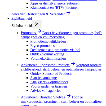
Apps & dienstverleners: retouren
Klantcontact en (BTW-)facturen
Alles van
Bestellingen & Verzenden
Zichtbaarheid
Zichtbaarheid
Promoties
Boost je verkoop: eigen promoties, bol's
campagnes en volumekorting
Promotiemogelijkheden
Eigen promoties
Deelnemen aan promoties via bol
Ontdek volumekorting
Volumekorting instellen
Adverteren: Sponsored Products
Vergroot product
zichtbaarheid: start, beheer en optimaliseer campagnes
Ontdek Sponsored Products
Start je campagne
Analyseer & optimaliseer
Voorwaarden & tarieven
Advies van agencies
Adverteren: Branded Shelves
Toon je
merkproducten prominent: start, beheer en optimaliseer
campagnes