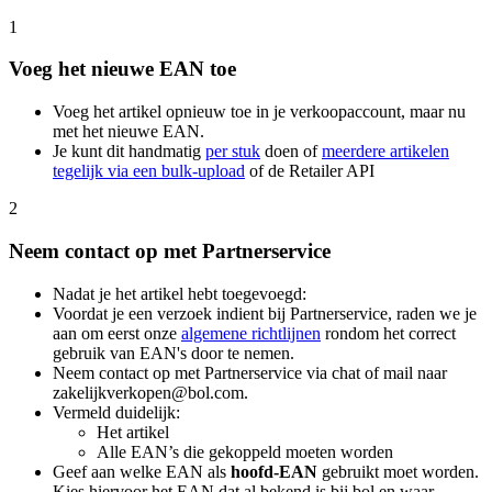
1
Voeg het nieuwe EAN toe
Voeg het artikel opnieuw toe in je verkoopaccount, maar nu
met het nieuwe EAN.
Je kunt dit handmatig
per stuk
doen of
meerdere artikelen
tegelijk via een bulk-upload
of de Retailer API
2
Neem contact op met Partnerservice
Nadat je het artikel hebt toegevoegd:
Voordat je een verzoek indient bij Partnerservice, raden we je
aan om eerst onze
algemene richtlijnen
rondom het correct
gebruik van EAN's door te nemen.
Neem contact op met Partnerservice via chat of mail naar
zakelijkverkopen@bol.com.
Vermeld duidelijk:
Het artikel
Alle EAN’s die gekoppeld moeten worden
Geef aan welke EAN als
hoofd-EAN
gebruikt moet worden.
Kies hiervoor het EAN dat al bekend is bij bol en waar