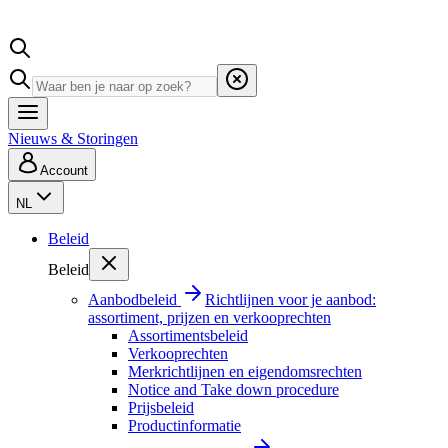
Nieuws & Storingen
Account
NL
Beleid
Beleid
Aanbodbeleid
Richtlijnen voor je aanbod:
assortiment, prijzen en verkooprechten
Assortimentsbeleid
Verkooprechten
Merkrichtlijnen en eigendomsrechten
Notice and Take down procedure
Prijsbeleid
Productinformatie