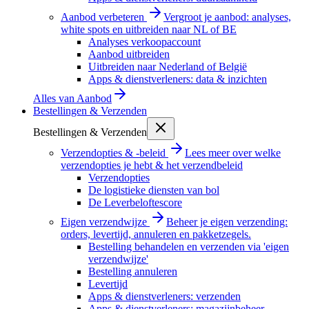
Aanbod verbeteren
Vergroot je aanbod: analyses,
white spots en uitbreiden naar NL of BE
Analyses verkoopaccount
Aanbod uitbreiden
Uitbreiden naar Nederland of België
Apps & dienstverleners: data & inzichten
Alles van
Aanbod
Bestellingen & Verzenden
Bestellingen & Verzenden
Verzendopties & -beleid
Lees meer over welke
verzendopties je hebt & het verzendbeleid
Verzendopties
De logistieke diensten van bol
De Leverbeloftescore
Eigen verzendwijze
Beheer je eigen verzending:
orders, levertijd, annuleren en pakketzegels.
Bestelling behandelen en verzenden via 'eigen
verzendwijze'
Bestelling annuleren
Levertijd
Apps & dienstverleners: verzenden
Apps & dienstverleners: magazijnbeheer