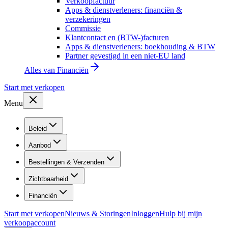
Verkoopfactuur
Apps & dienstverleners: financiën &
verzekeringen
Commissie
Klantcontact en (BTW-)facturen
Apps & dienstverleners: boekhouding & BTW
Partner gevestigd in een niet-EU land
Alles van
Financiën
Start met verkopen
Menu
Beleid
Aanbod
Bestellingen & Verzenden
Zichtbaarheid
Financiën
Start met verkopen
Nieuws & Storingen
Inloggen
Hulp bij mijn
verkoopaccount