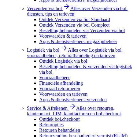
Verzenden via bol
Alles over Verzenden via bol:
diensten, tips en tarieven
Ontdek Verzenden via bol Standaard
Ontdek Verzenden via bol Compleet
Bestelling behandelen via Verzenden via bol
Voorwaarden & tarieven
Apps & dienstverleners: magazijnbeheer
Logistiek via bol
Alles over Logistiek via bol:
voorraadbeheer, retourafhandeling en tarieven
Ontdek Logistiek via bol
Bestelling behandelen & verzenden via logistiek
via bol
Voorraadbeheer
Financiële afhandeling
Voorraad retourneren
Voorwaarden en tarieven
Apps & dienstverleners: verzenden
Service & Afrekenen
Alles over retouren,
klantcontact, LIM, klantfacturen en bol.checkout
Ontdek bol.checkout
Retouropties
Retouren behandelen
Retourzending beschadigd of vermist (RLIM)