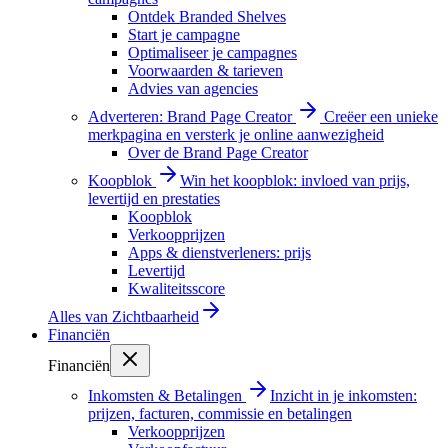
Ontdek Branded Shelves
Start je campagne
Optimaliseer je campagnes
Voorwaarden & tarieven
Advies van agencies
Adverteren: Brand Page Creator
Creëer een unieke
merkpagina en versterk je online aanwezigheid
Over de Brand Page Creator
Koopblok
Win het koopblok: invloed van prijs,
levertijd en prestaties
Koopblok
Verkoopprijzen
Apps & dienstverleners: prijs
Levertijd
Kwaliteitsscore
Alles van
Zichtbaarheid
Financiën
Financiën
Inkomsten & Betalingen
Inzicht in je inkomsten:
prijzen, facturen, commissie en betalingen
Verkoopprijzen