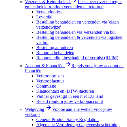
Verzend- & Retourbeleid
Lees meer over de regels
en het beleid rondom verzenden en retouren
Verzendopties
Levertijd
Bestelling behandelen en verzenden via 'eigen
verzendwijze'
Bestelling behandelen via Verzenden via bol
Bestelling behandelen & verzenden via logistiek
via bol
Bestelling annuleren
Retouren behandelen
Retourzending beschadigd of vermist (RLIM)
Account & Financiën
Regels voor jouw account en
financiën
Verkoopprijzen
Verkoopfactuur
Commissie
Klantcontact en (BTW-)facturen
Partner gevestigd in een niet-EU land
Beleid rondom jouw verkoopaccount
Wetgeving
Voldoe aan alle wetten voor jouw
verkoop
General Product Safety Regulation
Algemene Verordening Gegevensbescherming