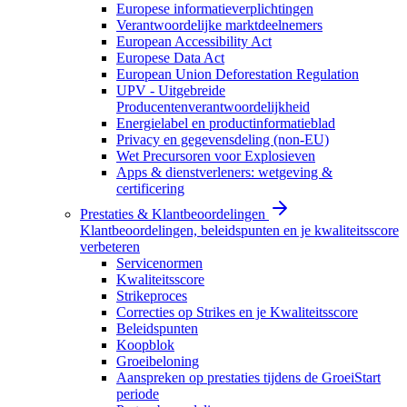
Europese informatieverplichtingen
Verantwoordelijke marktdeelnemers
European Accessibility Act
Europese Data Act
European Union Deforestation Regulation
UPV - Uitgebreide
Producentenverantwoordelijkheid
Energielabel en productinformatieblad
Privacy en gegevensdeling (non-EU)
Wet Precursoren voor Explosieven
Apps & dienstverleners: wetgeving &
certificering
Prestaties & Klantbeoordelingen
Klantbeoordelingen, beleidspunten en je kwaliteitsscore
verbeteren
Servicenormen
Kwaliteitsscore
Strikeproces
Correcties op Strikes en je Kwaliteitsscore
Beleidspunten
Koopblok
Groeibeloning
Aanspreken op prestaties tijdens de GroeiStart
periode