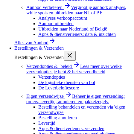
Aanbod verbeteren
Vergroot je aanbod: analyses,
white spots en uitbreiden naar NL of BE
Analyses verkoopaccount
Aanbod uitbreiden
Uitbreiden naar Nederland of België
Apps & dienstverleners: data & inzichten
Alles van
Aanbod
Bestellingen & Verzenden
Bestellingen & Verzenden
Verzendopties & -beleid
Lees meer over welke
verzendopties je hebt & het verzendbeleid
Verzendopties
De logistieke diensten van bol
De Leverbeloftescore
Eigen verzendwijze
Beheer je eigen verzending:
orders, levertijd, annuleren en pakketzegels.
Bestelling behandelen en verzenden via 'eigen
verzendwijze'
Bestelling annuleren
Levertijd
Apps & dienstverleners: verzenden
Apps & dienstverleners: magazijnbeheer