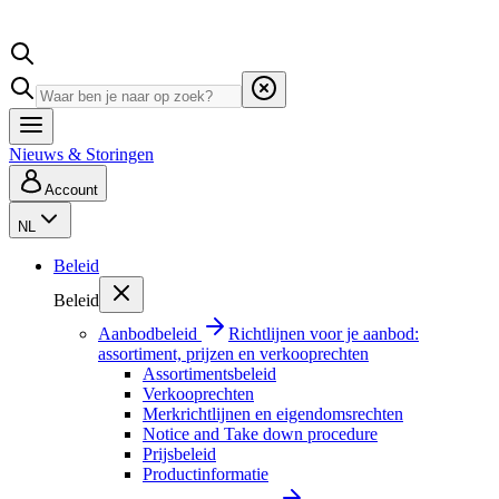
Nieuws & Storingen
Account
NL
Beleid
Beleid
Aanbodbeleid
Richtlijnen voor je aanbod:
assortiment, prijzen en verkooprechten
Assortimentsbeleid
Verkooprechten
Merkrichtlijnen en eigendomsrechten
Notice and Take down procedure
Prijsbeleid
Productinformatie