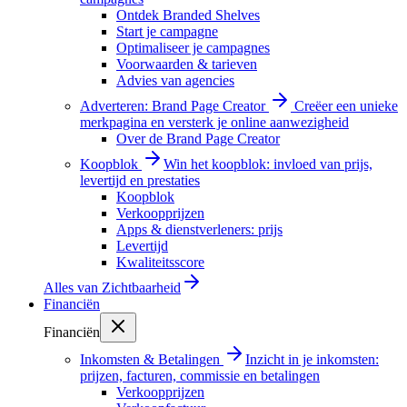
Ontdek Branded Shelves
Start je campagne
Optimaliseer je campagnes
Voorwaarden & tarieven
Advies van agencies
Adverteren: Brand Page Creator
Creëer een unieke
merkpagina en versterk je online aanwezigheid
Over de Brand Page Creator
Koopblok
Win het koopblok: invloed van prijs,
levertijd en prestaties
Koopblok
Verkoopprijzen
Apps & dienstverleners: prijs
Levertijd
Kwaliteitsscore
Alles van
Zichtbaarheid
Financiën
Financiën
Inkomsten & Betalingen
Inzicht in je inkomsten:
prijzen, facturen, commissie en betalingen
Verkoopprijzen