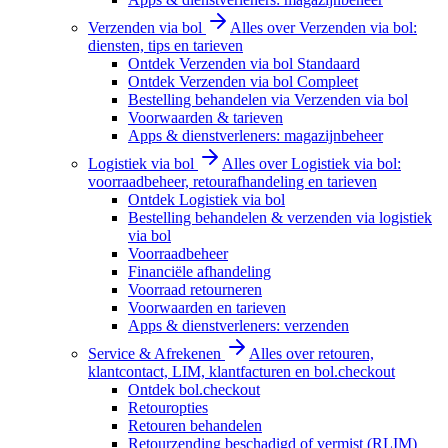
Verzenden via bol
Alles over Verzenden via bol:
diensten, tips en tarieven
Ontdek Verzenden via bol Standaard
Ontdek Verzenden via bol Compleet
Bestelling behandelen via Verzenden via bol
Voorwaarden & tarieven
Apps & dienstverleners: magazijnbeheer
Logistiek via bol
Alles over Logistiek via bol:
voorraadbeheer, retourafhandeling en tarieven
Ontdek Logistiek via bol
Bestelling behandelen & verzenden via logistiek
via bol
Voorraadbeheer
Financiële afhandeling
Voorraad retourneren
Voorwaarden en tarieven
Apps & dienstverleners: verzenden
Service & Afrekenen
Alles over retouren,
klantcontact, LIM, klantfacturen en bol.checkout
Ontdek bol.checkout
Retouropties
Retouren behandelen
Retourzending beschadigd of vermist (RLIM)