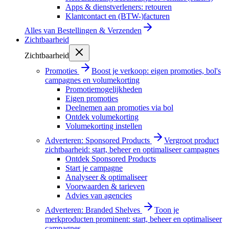
Apps & dienstverleners: retouren
Klantcontact en (BTW-)facturen
Alles van
Bestellingen & Verzenden
Zichtbaarheid
Zichtbaarheid
Promoties
Boost je verkoop: eigen promoties, bol's
campagnes en volumekorting
Promotiemogelijkheden
Eigen promoties
Deelnemen aan promoties via bol
Ontdek volumekorting
Volumekorting instellen
Adverteren: Sponsored Products
Vergroot product
zichtbaarheid: start, beheer en optimaliseer campagnes
Ontdek Sponsored Products
Start je campagne
Analyseer & optimaliseer
Voorwaarden & tarieven
Advies van agencies
Adverteren: Branded Shelves
Toon je
merkproducten prominent: start, beheer en optimaliseer
campagnes