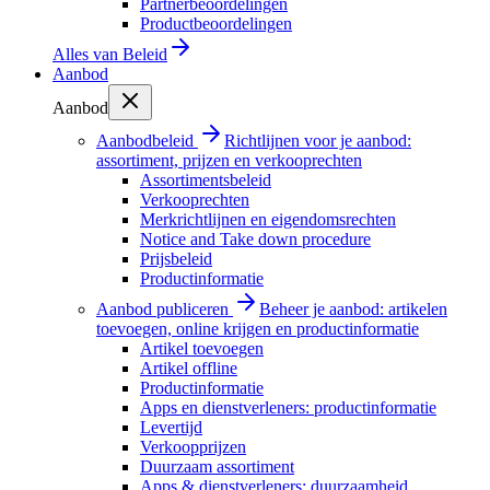
Partnerbeoordelingen
Productbeoordelingen
Alles van
Beleid
Aanbod
Aanbod
Aanbodbeleid
Richtlijnen voor je aanbod:
assortiment, prijzen en verkooprechten
Assortimentsbeleid
Verkooprechten
Merkrichtlijnen en eigendomsrechten
Notice and Take down procedure
Prijsbeleid
Productinformatie
Aanbod publiceren
Beheer je aanbod: artikelen
toevoegen, online krijgen en productinformatie
Artikel toevoegen
Artikel offline
Productinformatie
Apps en dienstverleners: productinformatie
Levertijd
Verkoopprijzen
Duurzaam assortiment
Apps & dienstverleners: duurzaamheid