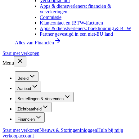
Verkoopfactuur
Apps & dienstverleners: financiën &
verzekeringen
Commissie
Klantcontact en (BTW-)facturen
Apps & dienstverleners: boekhouding & BTW
Partner gevestigd in een niet-EU land
Alles van
Financiën
Start met verkopen
Menu
Beleid
Aanbod
Bestellingen & Verzenden
Zichtbaarheid
Financiën
Start met verkopen
Nieuws & Storingen
Inloggen
Hulp bij mijn
verkoopaccount