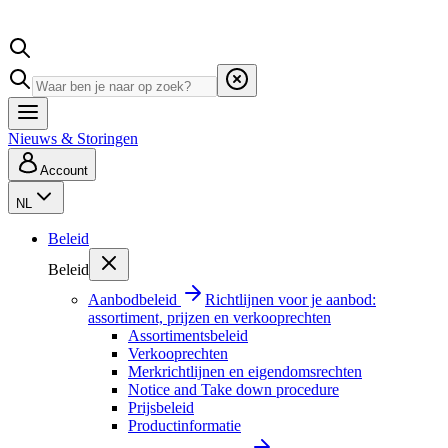
Nieuws & Storingen
Account
NL
Beleid
Beleid
Aanbodbeleid
Richtlijnen voor je aanbod:
assortiment, prijzen en verkooprechten
Assortimentsbeleid
Verkooprechten
Merkrichtlijnen en eigendomsrechten
Notice and Take down procedure
Prijsbeleid
Productinformatie