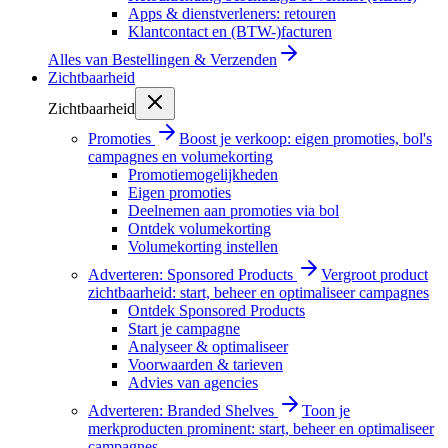
Apps & dienstverleners: retouren
Klantcontact en (BTW-)facturen
Alles van
Bestellingen & Verzenden
Zichtbaarheid
Zichtbaarheid
Promoties
Boost je verkoop: eigen promoties, bol's
campagnes en volumekorting
Promotiemogelijkheden
Eigen promoties
Deelnemen aan promoties via bol
Ontdek volumekorting
Volumekorting instellen
Adverteren: Sponsored Products
Vergroot product
zichtbaarheid: start, beheer en optimaliseer campagnes
Ontdek Sponsored Products
Start je campagne
Analyseer & optimaliseer
Voorwaarden & tarieven
Advies van agencies
Adverteren: Branded Shelves
Toon je
merkproducten prominent: start, beheer en optimaliseer
campagnes