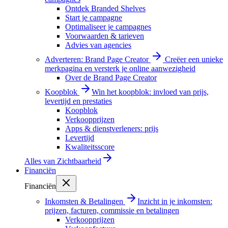
Ontdek Branded Shelves
Start je campagne
Optimaliseer je campagnes
Voorwaarden & tarieven
Advies van agencies
Adverteren: Brand Page Creator
Creëer een unieke
merkpagina en versterk je online aanwezigheid
Over de Brand Page Creator
Koopblok
Win het koopblok: invloed van prijs,
levertijd en prestaties
Koopblok
Verkoopprijzen
Apps & dienstverleners: prijs
Levertijd
Kwaliteitsscore
Alles van
Zichtbaarheid
Financiën
Financiën
Inkomsten & Betalingen
Inzicht in je inkomsten:
prijzen, facturen, commissie en betalingen
Verkoopprijzen