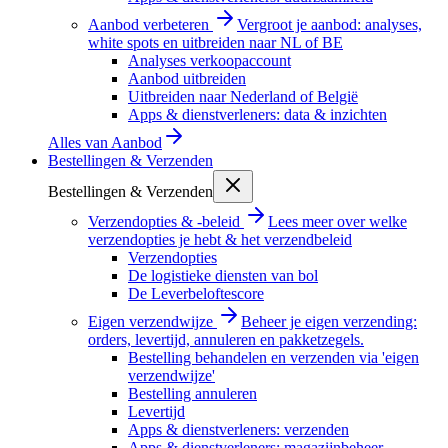
Aanbod verbeteren
Vergroot je aanbod: analyses,
white spots en uitbreiden naar NL of BE
Analyses verkoopaccount
Aanbod uitbreiden
Uitbreiden naar Nederland of België
Apps & dienstverleners: data & inzichten
Alles van
Aanbod
Bestellingen & Verzenden
Bestellingen & Verzenden
Verzendopties & -beleid
Lees meer over welke
verzendopties je hebt & het verzendbeleid
Verzendopties
De logistieke diensten van bol
De Leverbeloftescore
Eigen verzendwijze
Beheer je eigen verzending:
orders, levertijd, annuleren en pakketzegels.
Bestelling behandelen en verzenden via 'eigen
verzendwijze'
Bestelling annuleren
Levertijd
Apps & dienstverleners: verzenden
Apps & dienstverleners: magazijnbeheer