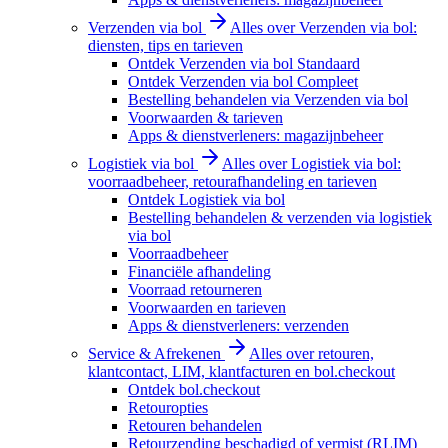
Verzenden via bol
Alles over Verzenden via bol:
diensten, tips en tarieven
Ontdek Verzenden via bol Standaard
Ontdek Verzenden via bol Compleet
Bestelling behandelen via Verzenden via bol
Voorwaarden & tarieven
Apps & dienstverleners: magazijnbeheer
Logistiek via bol
Alles over Logistiek via bol:
voorraadbeheer, retourafhandeling en tarieven
Ontdek Logistiek via bol
Bestelling behandelen & verzenden via logistiek
via bol
Voorraadbeheer
Financiële afhandeling
Voorraad retourneren
Voorwaarden en tarieven
Apps & dienstverleners: verzenden
Service & Afrekenen
Alles over retouren,
klantcontact, LIM, klantfacturen en bol.checkout
Ontdek bol.checkout
Retouropties
Retouren behandelen
Retourzending beschadigd of vermist (RLIM)