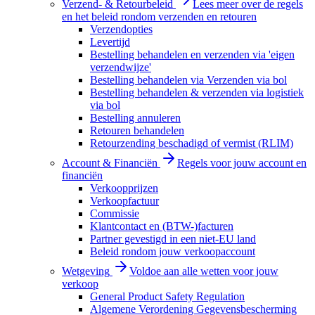
Verzend- & Retourbeleid
Lees meer over de regels
en het beleid rondom verzenden en retouren
Verzendopties
Levertijd
Bestelling behandelen en verzenden via 'eigen
verzendwijze'
Bestelling behandelen via Verzenden via bol
Bestelling behandelen & verzenden via logistiek
via bol
Bestelling annuleren
Retouren behandelen
Retourzending beschadigd of vermist (RLIM)
Account & Financiën
Regels voor jouw account en
financiën
Verkoopprijzen
Verkoopfactuur
Commissie
Klantcontact en (BTW-)facturen
Partner gevestigd in een niet-EU land
Beleid rondom jouw verkoopaccount
Wetgeving
Voldoe aan alle wetten voor jouw
verkoop
General Product Safety Regulation
Algemene Verordening Gegevensbescherming