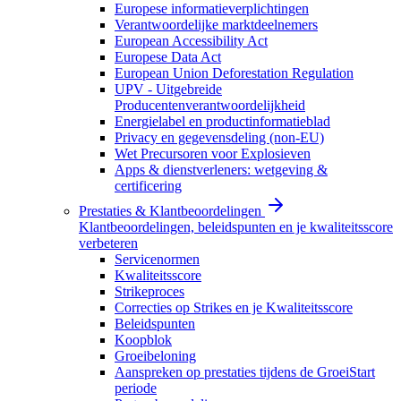
Europese informatieverplichtingen
Verantwoordelijke marktdeelnemers
European Accessibility Act
Europese Data Act
European Union Deforestation Regulation
UPV - Uitgebreide
Producentenverantwoordelijkheid
Energielabel en productinformatieblad
Privacy en gegevensdeling (non-EU)
Wet Precursoren voor Explosieven
Apps & dienstverleners: wetgeving &
certificering
Prestaties & Klantbeoordelingen
Klantbeoordelingen, beleidspunten en je kwaliteitsscore
verbeteren
Servicenormen
Kwaliteitsscore
Strikeproces
Correcties op Strikes en je Kwaliteitsscore
Beleidspunten
Koopblok
Groeibeloning
Aanspreken op prestaties tijdens de GroeiStart
periode