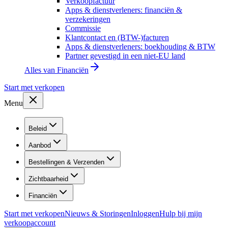
Verkoopfactuur
Apps & dienstverleners: financiën &
verzekeringen
Commissie
Klantcontact en (BTW-)facturen
Apps & dienstverleners: boekhouding & BTW
Partner gevestigd in een niet-EU land
Alles van
Financiën
Start met verkopen
Menu
Beleid
Aanbod
Bestellingen & Verzenden
Zichtbaarheid
Financiën
Start met verkopen
Nieuws & Storingen
Inloggen
Hulp bij mijn
verkoopaccount