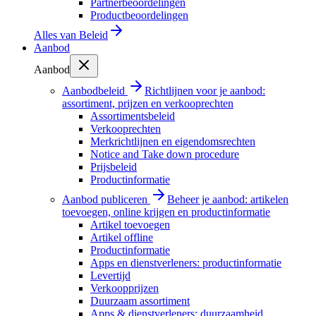
Partnerbeoordelingen
Productbeoordelingen
Alles van
Beleid
Aanbod
Aanbod
Aanbodbeleid
Richtlijnen voor je aanbod:
assortiment, prijzen en verkooprechten
Assortimentsbeleid
Verkooprechten
Merkrichtlijnen en eigendomsrechten
Notice and Take down procedure
Prijsbeleid
Productinformatie
Aanbod publiceren
Beheer je aanbod: artikelen
toevoegen, online krijgen en productinformatie
Artikel toevoegen
Artikel offline
Productinformatie
Apps en dienstverleners: productinformatie
Levertijd
Verkoopprijzen
Duurzaam assortiment
Apps & dienstverleners: duurzaamheid