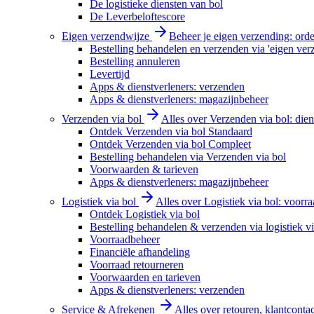
De logistieke diensten van bol
De Leverbeloftescore
Eigen verzendwijze
Beheer je eigen verzending: order
Bestelling behandelen en verzenden via 'eigen ver
Bestelling annuleren
Levertijd
Apps & dienstverleners: verzenden
Apps & dienstverleners: magazijnbeheer
Verzenden via bol
Alles over Verzenden via bol: diens
Ontdek Verzenden via bol Standaard
Ontdek Verzenden via bol Compleet
Bestelling behandelen via Verzenden via bol
Voorwaarden & tarieven
Apps & dienstverleners: magazijnbeheer
Logistiek via bol
Alles over Logistiek via bol: voorr
Ontdek Logistiek via bol
Bestelling behandelen & verzenden via logistiek vi
Voorraadbeheer
Financiële afhandeling
Voorraad retourneren
Voorwaarden en tarieven
Apps & dienstverleners: verzenden
Service & Afrekenen
Alles over retouren, klantconta