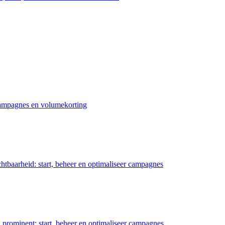
 campagnes en volumekorting
chtbaarheid: start, beheer en optimaliseer campagnes
prominent: start, beheer en optimaliseer campagnes