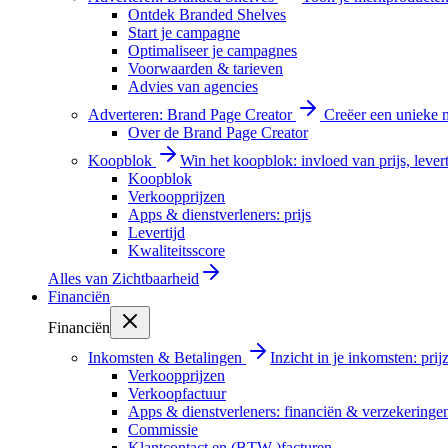
Ontdek Branded Shelves
Start je campagne
Optimaliseer je campagnes
Voorwaarden & tarieven
Advies van agencies
Adverteren: Brand Page Creator
Creëer een unieke m
Over de Brand Page Creator
Koopblok
Win het koopblok: invloed van prijs, levert
Koopblok
Verkoopprijzen
Apps & dienstverleners: prijs
Levertijd
Kwaliteitsscore
Alles van
Zichtbaarheid
Financiën
Financiën
Inkomsten & Betalingen
Inzicht in je inkomsten: pri
Verkoopprijzen
Verkoopfactuur
Apps & dienstverleners: financiën & verzekeringe
Commissie
Klantcontact en (BTW-)facturen