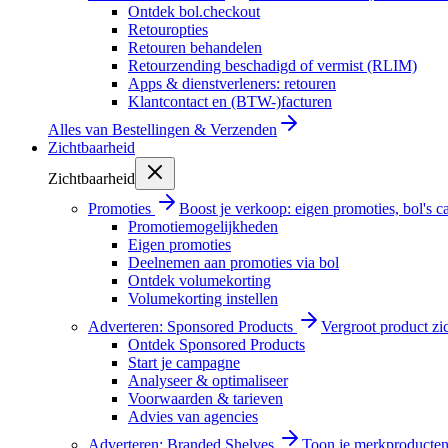
Ontdek bol.checkout
Retouropties
Retouren behandelen
Retourzending beschadigd of vermist (RLIM)
Apps & dienstverleners: retouren
Klantcontact en (BTW-)facturen
Alles van
Bestellingen & Verzenden
Zichtbaarheid
Zichtbaarheid
Promoties
Boost je verkoop: eigen promoties, bol's
Promotiemogelijkheden
Eigen promoties
Deelnemen aan promoties via bol
Ontdek volumekorting
Volumekorting instellen
Adverteren: Sponsored Products
Vergroot product zi
Ontdek Sponsored Products
Start je campagne
Analyseer & optimaliseer
Voorwaarden & tarieven
Advies van agencies
Adverteren: Branded Shelves
Toon je merkproducten 