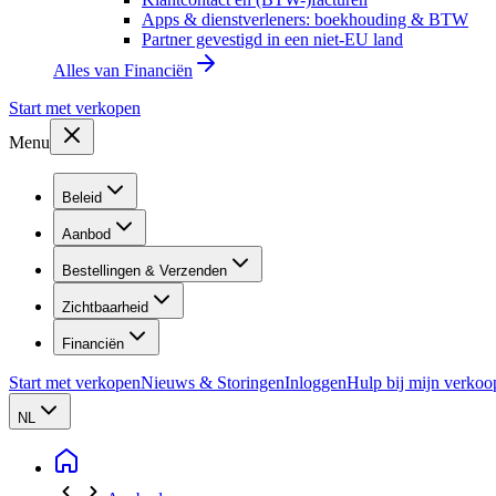
Apps & dienstverleners: boekhouding & BTW
Partner gevestigd in een niet-EU land
Alles van
Financiën
Start met verkopen
Menu
Beleid
Aanbod
Bestellingen & Verzenden
Zichtbaarheid
Financiën
Start met verkopen
Nieuws & Storingen
Inloggen
Hulp bij mijn verkoo
NL