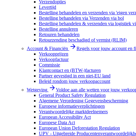
Verzendopties
Levertijd
Bestelling behandelen en verzenden via 'eigen ver
Bestelling behandelen via Verzenden via bol
Bestelling behandelen & verzenden via logistiek vi
Bestelling annuleren
Retouren behandelen
Retourzending beschadigd of vermist (RLIM)
Account & Financiën
Regels voor jouw account en f
Verkoopprijzen
Verkoopfactuur
Commissie
Klantcontact en (BTW-)facturen
Partner gevestigd in een niet-EU land
Beleid rondom jouw verkoopaccount
Wetgeving
Voldoe aan alle wetten voor jouw verkoo
General Product Safety Regulation
Algemene Verordening Gegevensbescherming
Europese informatieverplichtingen
Verantwoordelijke marktdeelnemers
European Accessibility Act
Europese Data Act
European Union Deforestation Regulation
UPV - Uitgebreide Producentenverantwoordelijkh