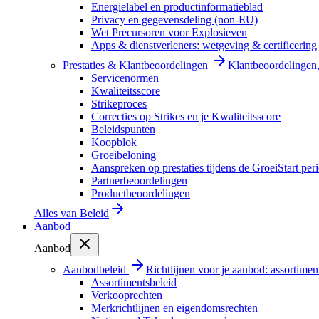
Energielabel en productinformatieblad
Privacy en gegevensdeling (non-EU)
Wet Precursoren voor Explosieven
Apps & dienstverleners: wetgeving & certificering
Prestaties & Klantbeoordelingen
Klantbeoordelingen, 
Servicenormen
Kwaliteitsscore
Strikeproces
Correcties op Strikes en je Kwaliteitsscore
Beleidspunten
Koopblok
Groeibeloning
Aanspreken op prestaties tijdens de GroeiStart per
Partnerbeoordelingen
Productbeoordelingen
Alles van
Beleid
Aanbod
Aanbod
Aanbodbeleid
Richtlijnen voor je aanbod: assortimen
Assortimentsbeleid
Verkooprechten
Merkrichtlijnen en eigendomsrechten