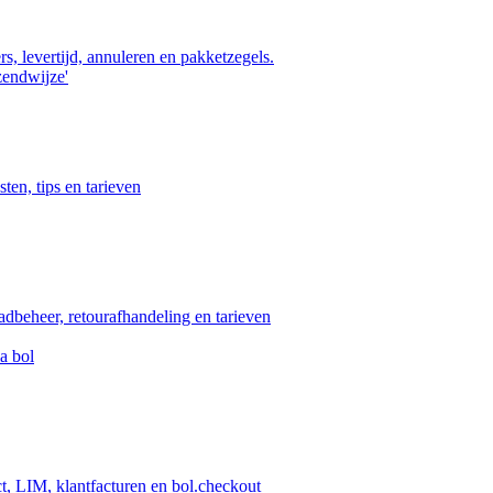
s, levertijd, annuleren en pakketzegels.
zendwijze'
ten, tips en tarieven
aadbeheer, retourafhandeling en tarieven
a bol
ct, LIM, klantfacturen en bol.checkout