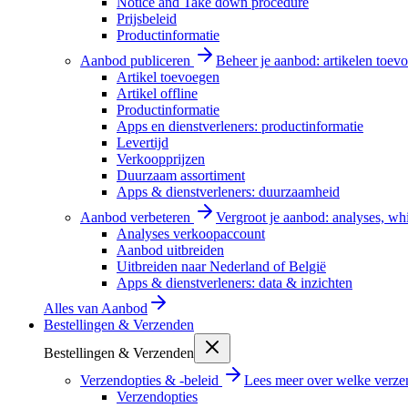
Notice and Take down procedure
Prijsbeleid
Productinformatie
Aanbod publiceren
Beheer je aanbod: artikelen toevo
Artikel toevoegen
Artikel offline
Productinformatie
Apps en dienstverleners: productinformatie
Levertijd
Verkoopprijzen
Duurzaam assortiment
Apps & dienstverleners: duurzaamheid
Aanbod verbeteren
Vergroot je aanbod: analyses, wh
Analyses verkoopaccount
Aanbod uitbreiden
Uitbreiden naar Nederland of België
Apps & dienstverleners: data & inzichten
Alles van
Aanbod
Bestellingen & Verzenden
Bestellingen & Verzenden
Verzendopties & -beleid
Lees meer over welke verzen
Verzendopties