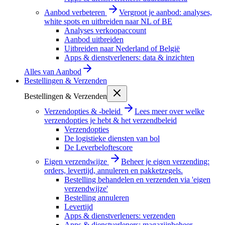
Aanbod verbeteren
Vergroot je aanbod: analyses,
white spots en uitbreiden naar NL of BE
Analyses verkoopaccount
Aanbod uitbreiden
Uitbreiden naar Nederland of België
Apps & dienstverleners: data & inzichten
Alles van
Aanbod
Bestellingen & Verzenden
Bestellingen & Verzenden
Verzendopties & -beleid
Lees meer over welke
verzendopties je hebt & het verzendbeleid
Verzendopties
De logistieke diensten van bol
De Leverbeloftescore
Eigen verzendwijze
Beheer je eigen verzending:
orders, levertijd, annuleren en pakketzegels.
Bestelling behandelen en verzenden via 'eigen
verzendwijze'
Bestelling annuleren
Levertijd
Apps & dienstverleners: verzenden
Apps & dienstverleners: magazijnbeheer