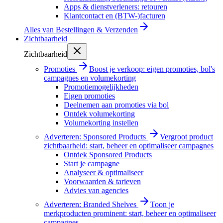
Apps & dienstverleners: retouren
Klantcontact en (BTW-)facturen
Alles van
Bestellingen & Verzenden
Zichtbaarheid
Zichtbaarheid
Promoties
Boost je verkoop: eigen promoties, bol's
campagnes en volumekorting
Promotiemogelijkheden
Eigen promoties
Deelnemen aan promoties via bol
Ontdek volumekorting
Volumekorting instellen
Adverteren: Sponsored Products
Vergroot product
zichtbaarheid: start, beheer en optimaliseer campagnes
Ontdek Sponsored Products
Start je campagne
Analyseer & optimaliseer
Voorwaarden & tarieven
Advies van agencies
Adverteren: Branded Shelves
Toon je
merkproducten prominent: start, beheer en optimaliseer
campagnes