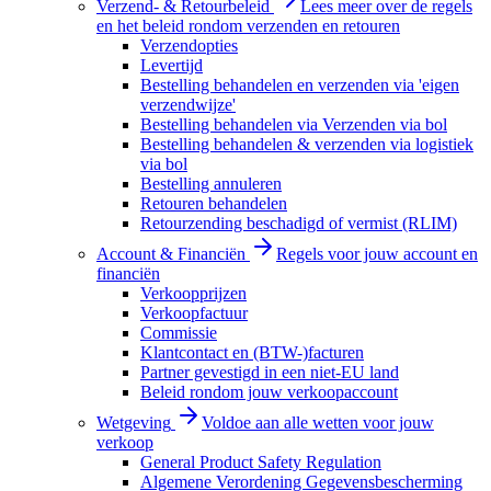
Verzend- & Retourbeleid
Lees meer over de regels
en het beleid rondom verzenden en retouren
Verzendopties
Levertijd
Bestelling behandelen en verzenden via 'eigen
verzendwijze'
Bestelling behandelen via Verzenden via bol
Bestelling behandelen & verzenden via logistiek
via bol
Bestelling annuleren
Retouren behandelen
Retourzending beschadigd of vermist (RLIM)
Account & Financiën
Regels voor jouw account en
financiën
Verkoopprijzen
Verkoopfactuur
Commissie
Klantcontact en (BTW-)facturen
Partner gevestigd in een niet-EU land
Beleid rondom jouw verkoopaccount
Wetgeving
Voldoe aan alle wetten voor jouw
verkoop
General Product Safety Regulation
Algemene Verordening Gegevensbescherming