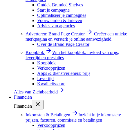
Ontdek Branded Shelves
Start je campagne
Optimaliseer je campagnes
Voorwaarden & tarieven
Advies van agencies
Adverteren: Brand Page Creator
Creëer een unieke
merkpagina en versterk je online aanwezigheid
Over de Brand Page Creator
Koopblok
Win het koopblok: invloed van prijs,
levertijd en prestaties
Koopblok
Verkoopprijzen
Apps & dienstverleners: prijs
Levertijd
Kwaliteitsscore
Alles van
Zichtbaarheid
Financiën
Financiën
Inkomsten & Betalingen
Inzicht in je inkomsten:
prijzen, facturen, commissie en betalingen
Verkoopprijzen