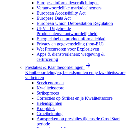
Europese informatieverplichtingen
Verantwoordelijke marktdeelnemers
European Accessibility Act
Europese Data Act
European Union Deforestation Regulation
UPV - Uitgebreide
Producentenverantwoordelijkheid
Energielabel en productinformatieblad
Privacy en gegevensdeling (non-EU)
Wet Precursoren voor Explosieven
Apps & dienstverleners: wetgeving &
certificering
Prestaties & Klantbeoordelingen
Klantbeoordelingen, beleidspunten en je kwaliteitsscore
verbeteren
Servicenormen
Kwaliteitsscore
Strikeproces
Correcties op Strikes en je Kwaliteitsscore
Beleidspunten
Koopblok
Groeibeloning
Aanspreken op prestaties tijdens de GroeiStart
periode