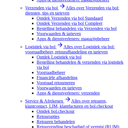
Verzenden via bol
Alles over Verzenden via bol:
diensten, tips en tarieven
Ontdek Verzenden via bol Standaard
Ontdek Verzenden via bol Compleet
Bestelling behandelen via Verzenden via bol
Voorwaarden & tarieven
Apps & dienstverleners: magazijnbeheer
Logistiek via bol
Alles over Logistiek via bol:
voorraadbeheer, retourafhandeling en tarieven
Ontdek Logistiek via bol
Bestelling behandelen & verzenden via logistiek
via bol
Voorraadbeheer
Financiële afhandeling
Voorraad retourneren
Voorwaarden en tarieven
Apps & dienstverleners: verzenden
Service & Afrekenen
Alles over retouren,
klantcontact, LIM, klantfacturen en bol.checkout
Ontdek bol.checkout
Retouropties
Retouren behandelen
Retourzending beschadigd of vermist (RLIM)