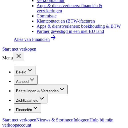
Verkoopfactuur
Apps & dienstverleners: financiën &
verzekeringen
Commissie
Klantcontact en (BTW-)facturen
Apps & dienstverleners: boekhouding & BTW
Partner gevestigd in een niet-EU land
Alles van
Financiën
Start met verkopen
Menu
Beleid
Aanbod
Bestellingen & Verzenden
Zichtbaarheid
Financiën
Start met verkopen
Nieuws & Storingen
Inloggen
Hulp bij mijn
verkoopaccount