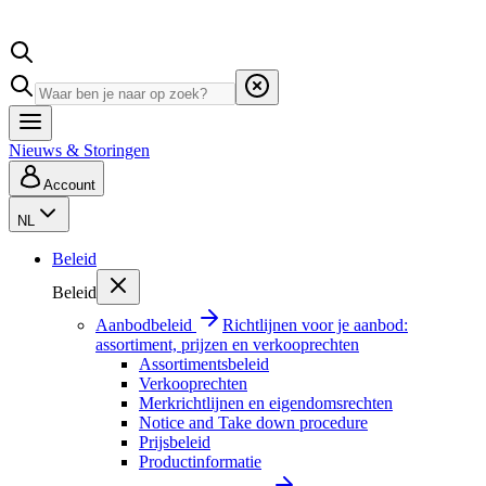
Nieuws & Storingen
Account
NL
Beleid
Beleid
Aanbodbeleid
Richtlijnen voor je aanbod:
assortiment, prijzen en verkooprechten
Assortimentsbeleid
Verkooprechten
Merkrichtlijnen en eigendomsrechten
Notice and Take down procedure
Prijsbeleid
Productinformatie