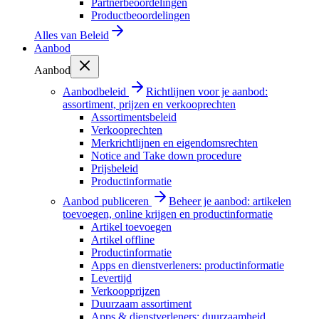
Partnerbeoordelingen
Productbeoordelingen
Alles van
Beleid
Aanbod
Aanbod
Aanbodbeleid
Richtlijnen voor je aanbod:
assortiment, prijzen en verkooprechten
Assortimentsbeleid
Verkooprechten
Merkrichtlijnen en eigendomsrechten
Notice and Take down procedure
Prijsbeleid
Productinformatie
Aanbod publiceren
Beheer je aanbod: artikelen
toevoegen, online krijgen en productinformatie
Artikel toevoegen
Artikel offline
Productinformatie
Apps en dienstverleners: productinformatie
Levertijd
Verkoopprijzen
Duurzaam assortiment
Apps & dienstverleners: duurzaamheid