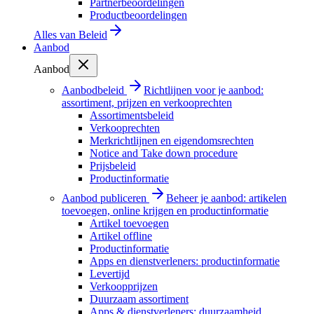
Partnerbeoordelingen
Productbeoordelingen
Alles van
Beleid
Aanbod
Aanbod
Aanbodbeleid
Richtlijnen voor je aanbod:
assortiment, prijzen en verkooprechten
Assortimentsbeleid
Verkooprechten
Merkrichtlijnen en eigendomsrechten
Notice and Take down procedure
Prijsbeleid
Productinformatie
Aanbod publiceren
Beheer je aanbod: artikelen
toevoegen, online krijgen en productinformatie
Artikel toevoegen
Artikel offline
Productinformatie
Apps en dienstverleners: productinformatie
Levertijd
Verkoopprijzen
Duurzaam assortiment
Apps & dienstverleners: duurzaamheid