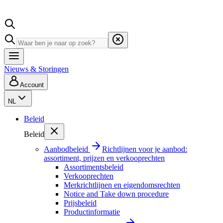
Nieuws & Storingen
Account
NL
Beleid
Beleid
Aanbodbeleid
Richtlijnen voor je aanbod:
assortiment, prijzen en verkooprechten
Assortimentsbeleid
Verkooprechten
Merkrichtlijnen en eigendomsrechten
Notice and Take down procedure
Prijsbeleid
Productinformatie