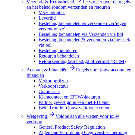
Verzend- & Retourbeleid
Lees meer over de regels
en het beleid rondom verzenden en retouren
Verzendopties
Levertijd
Bestelling behandelen en verzenden via 'eigen
verzendwijze'
Bestelling behandelen via Verzenden via bol
Bestelling behandelen & verzenden via logistiek
via bol
Bestelling annuleren
Retouren behandelen
Retourzending beschadigd of vermist (RLIM)
Account & Financiën
Regels voor jouw account en
financiën
Verkoopprijzen
Verkoopfactuur
Commissie
Klantcontact en (BTW-)facturen
Partner gevestigd in een niet-EU land
Beleid rondom jouw verkoopaccount
Wetgeving
Voldoe aan alle wetten voor jouw
verkoop
General Product Safety Regulation
Algemene Verordening Gegevensbescherming