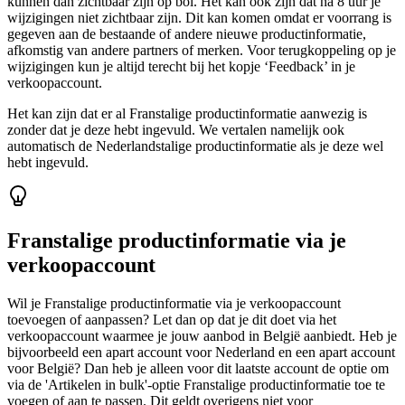
kunnen dan zichtbaar zijn op bol. Het kan ook zijn dat na 8 uur je
wijzigingen niet zichtbaar zijn. Dit kan komen omdat er voorrang is
gegeven aan de bestaande of andere nieuwe productinformatie,
afkomstig van andere partners of merken. Voor terugkoppeling op je
wijzigingen kun je altijd terecht bij het kopje ‘Feedback’ in je
verkoopaccount.
Het kan zijn dat er al Franstalige productinformatie aanwezig is
zonder dat je deze hebt ingevuld. We vertalen namelijk ook
automatisch de Nederlandstalige productinformatie als je deze wel
hebt ingevuld.
Franstalige productinformatie via je
verkoopaccount
Wil je Franstalige productinformatie via je verkoopaccount
toevoegen of aanpassen? Let dan op dat je dit doet via het
verkoopaccount waarmee je jouw aanbod in België aanbiedt. Heb je
bijvoorbeeld een apart account voor Nederland en een apart account
voor België? Dan heb je alleen voor dit laatste account de optie om
via de 'Artikelen in bulk'-optie Franstalige productinformatie toe te
voegen of aan te passen. Dit geldt overigens niet voor