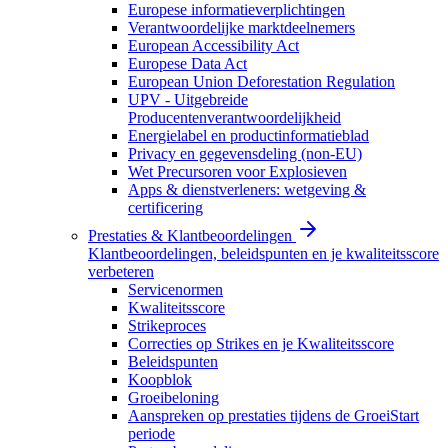
Europese informatieverplichtingen
Verantwoordelijke marktdeelnemers
European Accessibility Act
Europese Data Act
European Union Deforestation Regulation
UPV - Uitgebreide
Producentenverantwoordelijkheid
Energielabel en productinformatieblad
Privacy en gegevensdeling (non-EU)
Wet Precursoren voor Explosieven
Apps & dienstverleners: wetgeving &
certificering
Prestaties & Klantbeoordelingen
Klantbeoordelingen, beleidspunten en je kwaliteitsscore
verbeteren
Servicenormen
Kwaliteitsscore
Strikeproces
Correcties op Strikes en je Kwaliteitsscore
Beleidspunten
Koopblok
Groeibeloning
Aanspreken op prestaties tijdens de GroeiStart
periode