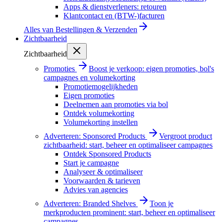
Apps & dienstverleners: retouren
Klantcontact en (BTW-)facturen
Alles van
Bestellingen & Verzenden
Zichtbaarheid
Zichtbaarheid
Promoties
Boost je verkoop: eigen promoties, bol's
campagnes en volumekorting
Promotiemogelijkheden
Eigen promoties
Deelnemen aan promoties via bol
Ontdek volumekorting
Volumekorting instellen
Adverteren: Sponsored Products
Vergroot product
zichtbaarheid: start, beheer en optimaliseer campagnes
Ontdek Sponsored Products
Start je campagne
Analyseer & optimaliseer
Voorwaarden & tarieven
Advies van agencies
Adverteren: Branded Shelves
Toon je
merkproducten prominent: start, beheer en optimaliseer
campagnes