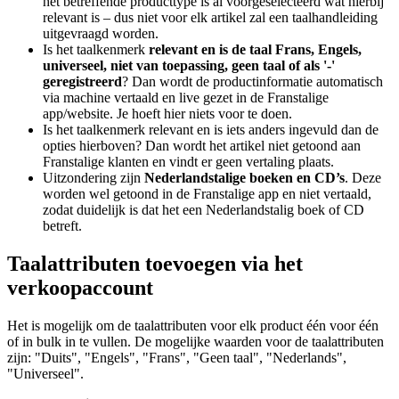
het betreffende producttype is al voorgeselecteerd wat hierbij
relevant is – dus niet voor elk artikel zal een taalhandleiding
uitgevraagd worden.
Is het taalkenmerk
relevant en is de taal Frans, Engels,
universeel, niet van toepassing, geen taal of als '-'
geregistreerd
? Dan wordt de productinformatie automatisch
via machine vertaald en live gezet in de Franstalige
app/website. Je hoeft hier niets voor te doen.
Is het taalkenmerk relevant en is iets anders ingevuld dan de
opties hierboven? Dan wordt het artikel niet getoond aan
Franstalige klanten en vindt er geen vertaling plaats.
Uitzondering zijn
Nederlandstalige boeken en CD’s
. Deze
worden wel getoond in de Franstalige app en niet vertaald,
zodat duidelijk is dat het een Nederlandstalig boek of CD
betreft.
Taalattributen toevoegen via het
verkoopaccount
Het is mogelijk om de taalattributen voor elk product één voor één
of in bulk in te vullen. De mogelijke waarden voor de taalattributen
zijn: "Duits", "Engels", "Frans", "Geen taal", "Nederlands",
"Universeel".