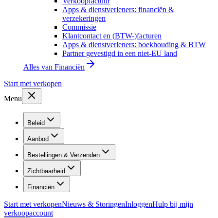
Verkoopfactuur
Apps & dienstverleners: financiën &
verzekeringen
Commissie
Klantcontact en (BTW-)facturen
Apps & dienstverleners: boekhouding & BTW
Partner gevestigd in een niet-EU land
Alles van
Financiën
Start met verkopen
Menu
Beleid
Aanbod
Bestellingen & Verzenden
Zichtbaarheid
Financiën
Start met verkopen
Nieuws & Storingen
Inloggen
Hulp bij mijn
verkoopaccount