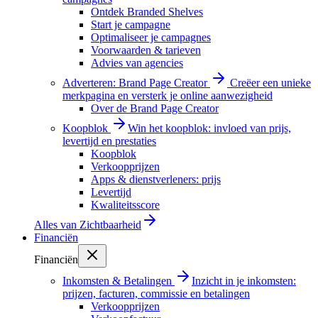
Ontdek Branded Shelves
Start je campagne
Optimaliseer je campagnes
Voorwaarden & tarieven
Advies van agencies
Adverteren: Brand Page Creator
Creëer een unieke
merkpagina en versterk je online aanwezigheid
Over de Brand Page Creator
Koopblok
Win het koopblok: invloed van prijs,
levertijd en prestaties
Koopblok
Verkoopprijzen
Apps & dienstverleners: prijs
Levertijd
Kwaliteitsscore
Alles van
Zichtbaarheid
Financiën
Financiën
Inkomsten & Betalingen
Inzicht in je inkomsten:
prijzen, facturen, commissie en betalingen
Verkoopprijzen