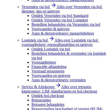
Verzenden via bol
Alles over Verzenden via bol:
diensten, tips en tarieven
Ontdek Verzenden via bol Standaard
Ontdek Verzenden via bol Compleet
Bestelling behandelen via Verzenden via bol
Voorwaarden & tarieven
Apps & dienstverleners: magazijnbeheer
Logistiek via bol
Alles over Logistiek via bol:
voorraadbeheer, retourafhandeling en tarieven
Ontdek Logistiek via bol
Bestelling behandelen & verzenden via logistiek
via bol
Voorraadbeheer
Financiële afhandeling
Voorraad retourneren
Voorwaarden en tarieven
Apps & dienstverleners: verzenden
Service & Afrekenen
Alles over retouren,
klantcontact, LIM, klantfacturen en bol.checkout
Ontdek bol.checkout
Retouropties
Retouren behandelen
Retourzending beschadigd of vermist (RLIM)