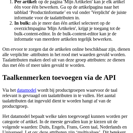
Per artikel:
op de pagina 'Mijn Artikelen' kan je elk artikel
één voor één bewerken. Ga op de artikelpagina naar het
tabblad ‘Productinformatie’ en vul onder 'Verplicht' de juiste
informatie voor de taalattributen in.
In bulk:
als je meer dan één artikel selecteert op de
overzichtspagina 'Mijn Artikelen', krijgt je toegang tot de
bulk-content-editor. In de bulk-content-editor kan je de
informatie van meerdere artikelen tegelijk bewerken.
Om ervoor te zorgen dat de artikelen online beschikbaar zijn, dienen
alle verplichte -attributen in het rood met waarden gevuld worden.
Taalattributen maken deel uit van deze groep attributen: ze dienen
dus met één of meer talen gevuld te worden.
Taalkenmerken toevoegen via de API
Via het
datamodel
wordt bij productgroepen waarvoor de taal
relevant is gevraagd om taalattributen in te vullen. Het aantal
taalattributen dat ingevuld dient te worden hangt af van de
productgroep.
Het datamodel bepaalt welke talen toegevoegd kunnen worden per
categorie of artikel. In de meeste gevallen kun je kiezen uit de
volgende waarden: Duits, Engels, Frans, Geen taal, Nederlands en
Universeel. Let op: deze attributen zijn ‘multivalues’. Dit betekent