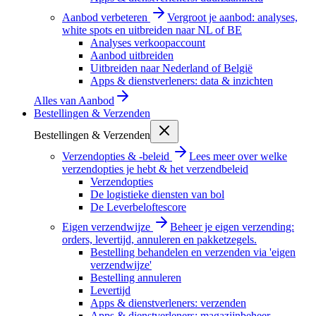
Aanbod verbeteren
Vergroot je aanbod: analyses,
white spots en uitbreiden naar NL of BE
Analyses verkoopaccount
Aanbod uitbreiden
Uitbreiden naar Nederland of België
Apps & dienstverleners: data & inzichten
Alles van
Aanbod
Bestellingen & Verzenden
Bestellingen & Verzenden
Verzendopties & -beleid
Lees meer over welke
verzendopties je hebt & het verzendbeleid
Verzendopties
De logistieke diensten van bol
De Leverbeloftescore
Eigen verzendwijze
Beheer je eigen verzending:
orders, levertijd, annuleren en pakketzegels.
Bestelling behandelen en verzenden via 'eigen
verzendwijze'
Bestelling annuleren
Levertijd
Apps & dienstverleners: verzenden
Apps & dienstverleners: magazijnbeheer