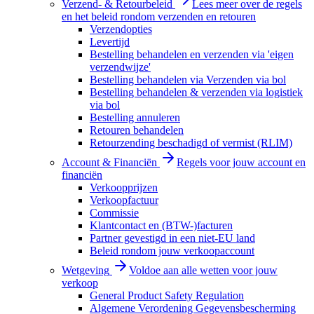
Verzend- & Retourbeleid
Lees meer over de regels
en het beleid rondom verzenden en retouren
Verzendopties
Levertijd
Bestelling behandelen en verzenden via 'eigen
verzendwijze'
Bestelling behandelen via Verzenden via bol
Bestelling behandelen & verzenden via logistiek
via bol
Bestelling annuleren
Retouren behandelen
Retourzending beschadigd of vermist (RLIM)
Account & Financiën
Regels voor jouw account en
financiën
Verkoopprijzen
Verkoopfactuur
Commissie
Klantcontact en (BTW-)facturen
Partner gevestigd in een niet-EU land
Beleid rondom jouw verkoopaccount
Wetgeving
Voldoe aan alle wetten voor jouw
verkoop
General Product Safety Regulation
Algemene Verordening Gegevensbescherming