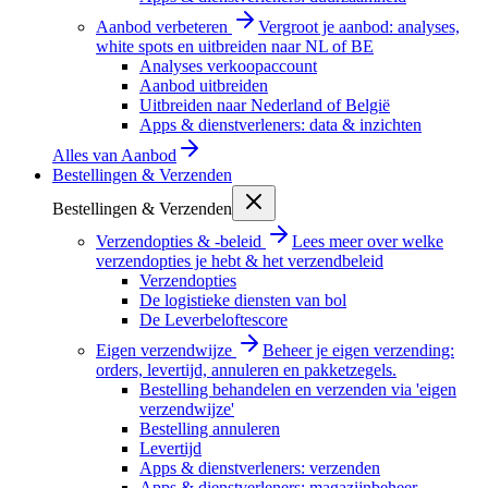
Aanbod verbeteren
Vergroot je aanbod: analyses,
white spots en uitbreiden naar NL of BE
Analyses verkoopaccount
Aanbod uitbreiden
Uitbreiden naar Nederland of België
Apps & dienstverleners: data & inzichten
Alles van
Aanbod
Bestellingen & Verzenden
Bestellingen & Verzenden
Verzendopties & -beleid
Lees meer over welke
verzendopties je hebt & het verzendbeleid
Verzendopties
De logistieke diensten van bol
De Leverbeloftescore
Eigen verzendwijze
Beheer je eigen verzending:
orders, levertijd, annuleren en pakketzegels.
Bestelling behandelen en verzenden via 'eigen
verzendwijze'
Bestelling annuleren
Levertijd
Apps & dienstverleners: verzenden
Apps & dienstverleners: magazijnbeheer