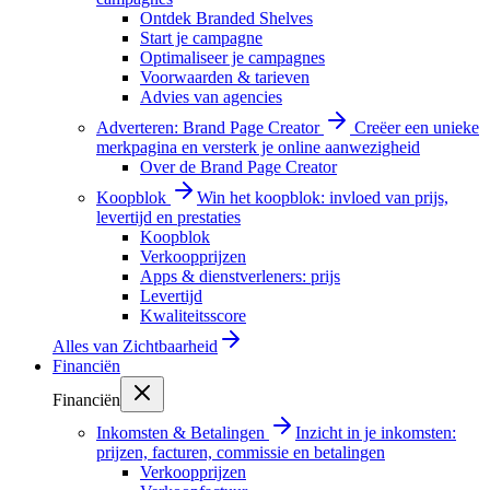
Ontdek Branded Shelves
Start je campagne
Optimaliseer je campagnes
Voorwaarden & tarieven
Advies van agencies
Adverteren: Brand Page Creator
Creëer een unieke
merkpagina en versterk je online aanwezigheid
Over de Brand Page Creator
Koopblok
Win het koopblok: invloed van prijs,
levertijd en prestaties
Koopblok
Verkoopprijzen
Apps & dienstverleners: prijs
Levertijd
Kwaliteitsscore
Alles van
Zichtbaarheid
Financiën
Financiën
Inkomsten & Betalingen
Inzicht in je inkomsten:
prijzen, facturen, commissie en betalingen
Verkoopprijzen