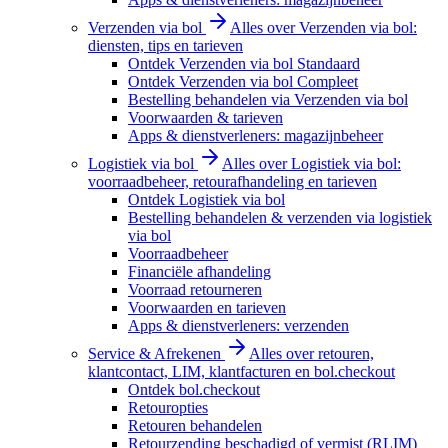
Verzenden via bol
Alles over Verzenden via bol:
diensten, tips en tarieven
Ontdek Verzenden via bol Standaard
Ontdek Verzenden via bol Compleet
Bestelling behandelen via Verzenden via bol
Voorwaarden & tarieven
Apps & dienstverleners: magazijnbeheer
Logistiek via bol
Alles over Logistiek via bol:
voorraadbeheer, retourafhandeling en tarieven
Ontdek Logistiek via bol
Bestelling behandelen & verzenden via logistiek
via bol
Voorraadbeheer
Financiële afhandeling
Voorraad retourneren
Voorwaarden en tarieven
Apps & dienstverleners: verzenden
Service & Afrekenen
Alles over retouren,
klantcontact, LIM, klantfacturen en bol.checkout
Ontdek bol.checkout
Retouropties
Retouren behandelen
Retourzending beschadigd of vermist (RLIM)