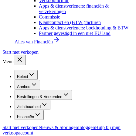
Verkoopfactuur
Apps & dienstverleners: financiën &
verzekeringen
Commissie
Klantcontact en (BTW-)facturen
Apps & dienstverleners: boekhouding & BTW
Partner gevestigd in een niet-EU land
Alles van
Financiën
Start met verkopen
Menu
Beleid
Aanbod
Bestellingen & Verzenden
Zichtbaarheid
Financiën
Start met verkopen
Nieuws & Storingen
Inloggen
Hulp bij mijn
verkoopaccount