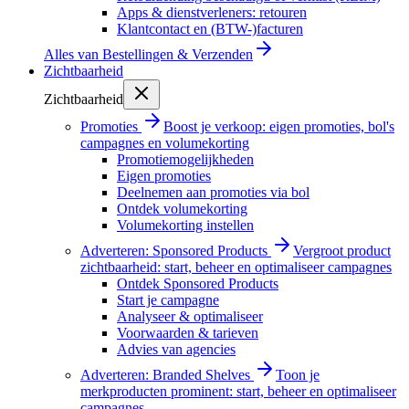
Apps & dienstverleners: retouren
Klantcontact en (BTW-)facturen
Alles van
Bestellingen & Verzenden
Zichtbaarheid
Zichtbaarheid
Promoties
Boost je verkoop: eigen promoties, bol's
campagnes en volumekorting
Promotiemogelijkheden
Eigen promoties
Deelnemen aan promoties via bol
Ontdek volumekorting
Volumekorting instellen
Adverteren: Sponsored Products
Vergroot product
zichtbaarheid: start, beheer en optimaliseer campagnes
Ontdek Sponsored Products
Start je campagne
Analyseer & optimaliseer
Voorwaarden & tarieven
Advies van agencies
Adverteren: Branded Shelves
Toon je
merkproducten prominent: start, beheer en optimaliseer
campagnes