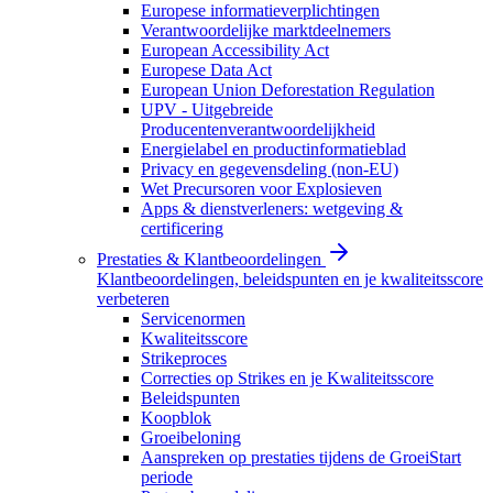
Europese informatieverplichtingen
Verantwoordelijke marktdeelnemers
European Accessibility Act
Europese Data Act
European Union Deforestation Regulation
UPV - Uitgebreide
Producentenverantwoordelijkheid
Energielabel en productinformatieblad
Privacy en gegevensdeling (non-EU)
Wet Precursoren voor Explosieven
Apps & dienstverleners: wetgeving &
certificering
Prestaties & Klantbeoordelingen
Klantbeoordelingen, beleidspunten en je kwaliteitsscore
verbeteren
Servicenormen
Kwaliteitsscore
Strikeproces
Correcties op Strikes en je Kwaliteitsscore
Beleidspunten
Koopblok
Groeibeloning
Aanspreken op prestaties tijdens de GroeiStart
periode