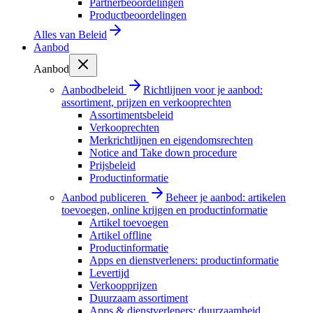
Partnerbeoordelingen
Productbeoordelingen
Alles van
Beleid
Aanbod
Aanbod
Aanbodbeleid
Richtlijnen voor je aanbod:
assortiment, prijzen en verkooprechten
Assortimentsbeleid
Verkooprechten
Merkrichtlijnen en eigendomsrechten
Notice and Take down procedure
Prijsbeleid
Productinformatie
Aanbod publiceren
Beheer je aanbod: artikelen
toevoegen, online krijgen en productinformatie
Artikel toevoegen
Artikel offline
Productinformatie
Apps en dienstverleners: productinformatie
Levertijd
Verkoopprijzen
Duurzaam assortiment
Apps & dienstverleners: duurzaamheid