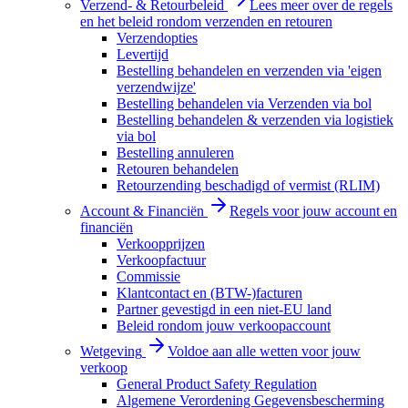
Verzend- & Retourbeleid
Lees meer over de regels
en het beleid rondom verzenden en retouren
Verzendopties
Levertijd
Bestelling behandelen en verzenden via 'eigen
verzendwijze'
Bestelling behandelen via Verzenden via bol
Bestelling behandelen & verzenden via logistiek
via bol
Bestelling annuleren
Retouren behandelen
Retourzending beschadigd of vermist (RLIM)
Account & Financiën
Regels voor jouw account en
financiën
Verkoopprijzen
Verkoopfactuur
Commissie
Klantcontact en (BTW-)facturen
Partner gevestigd in een niet-EU land
Beleid rondom jouw verkoopaccount
Wetgeving
Voldoe aan alle wetten voor jouw
verkoop
General Product Safety Regulation
Algemene Verordening Gegevensbescherming