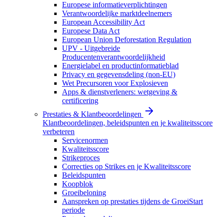
Europese informatieverplichtingen
Verantwoordelijke marktdeelnemers
European Accessibility Act
Europese Data Act
European Union Deforestation Regulation
UPV - Uitgebreide
Producentenverantwoordelijkheid
Energielabel en productinformatieblad
Privacy en gegevensdeling (non-EU)
Wet Precursoren voor Explosieven
Apps & dienstverleners: wetgeving &
certificering
Prestaties & Klantbeoordelingen
Klantbeoordelingen, beleidspunten en je kwaliteitsscore
verbeteren
Servicenormen
Kwaliteitsscore
Strikeproces
Correcties op Strikes en je Kwaliteitsscore
Beleidspunten
Koopblok
Groeibeloning
Aanspreken op prestaties tijdens de GroeiStart
periode