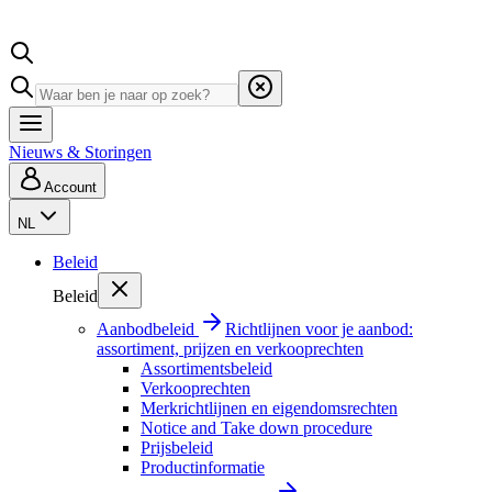
Nieuws & Storingen
Account
NL
Beleid
Beleid
Aanbodbeleid
Richtlijnen voor je aanbod:
assortiment, prijzen en verkooprechten
Assortimentsbeleid
Verkooprechten
Merkrichtlijnen en eigendomsrechten
Notice and Take down procedure
Prijsbeleid
Productinformatie