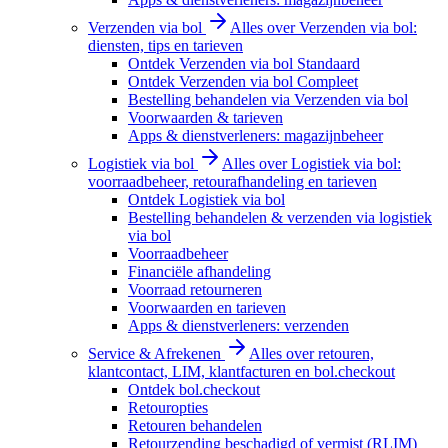
Verzenden via bol
Alles over Verzenden via bol:
diensten, tips en tarieven
Ontdek Verzenden via bol Standaard
Ontdek Verzenden via bol Compleet
Bestelling behandelen via Verzenden via bol
Voorwaarden & tarieven
Apps & dienstverleners: magazijnbeheer
Logistiek via bol
Alles over Logistiek via bol:
voorraadbeheer, retourafhandeling en tarieven
Ontdek Logistiek via bol
Bestelling behandelen & verzenden via logistiek
via bol
Voorraadbeheer
Financiële afhandeling
Voorraad retourneren
Voorwaarden en tarieven
Apps & dienstverleners: verzenden
Service & Afrekenen
Alles over retouren,
klantcontact, LIM, klantfacturen en bol.checkout
Ontdek bol.checkout
Retouropties
Retouren behandelen
Retourzending beschadigd of vermist (RLIM)