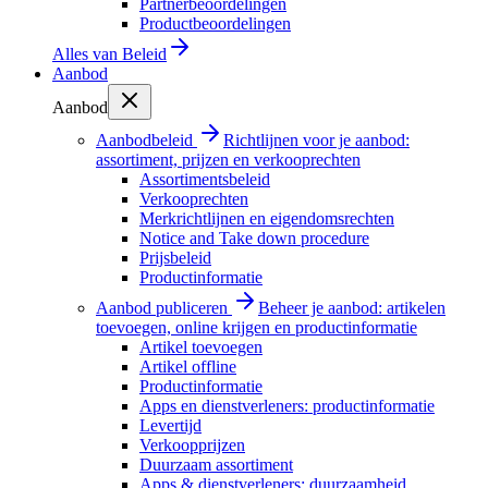
Partnerbeoordelingen
Productbeoordelingen
Alles van
Beleid
Aanbod
Aanbod
Aanbodbeleid
Richtlijnen voor je aanbod:
assortiment, prijzen en verkooprechten
Assortimentsbeleid
Verkooprechten
Merkrichtlijnen en eigendomsrechten
Notice and Take down procedure
Prijsbeleid
Productinformatie
Aanbod publiceren
Beheer je aanbod: artikelen
toevoegen, online krijgen en productinformatie
Artikel toevoegen
Artikel offline
Productinformatie
Apps en dienstverleners: productinformatie
Levertijd
Verkoopprijzen
Duurzaam assortiment
Apps & dienstverleners: duurzaamheid