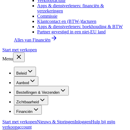
Verkoopfactuur
Apps & dienstverleners: financiën &
verzekeringen
Commissie
Klantcontact en (BTW-)facturen
Apps & dienstverleners: boekhouding & BTW
Partner gevestigd in een niet-EU land
Alles van
Financiën
Start met verkopen
Menu
Beleid
Aanbod
Bestellingen & Verzenden
Zichtbaarheid
Financiën
Start met verkopen
Nieuws & Storingen
Inloggen
Hulp bij mijn
verkoopaccount