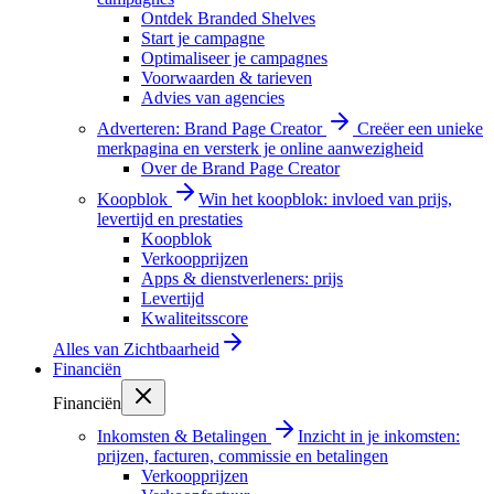
Ontdek Branded Shelves
Start je campagne
Optimaliseer je campagnes
Voorwaarden & tarieven
Advies van agencies
Adverteren: Brand Page Creator
Creëer een unieke
merkpagina en versterk je online aanwezigheid
Over de Brand Page Creator
Koopblok
Win het koopblok: invloed van prijs,
levertijd en prestaties
Koopblok
Verkoopprijzen
Apps & dienstverleners: prijs
Levertijd
Kwaliteitsscore
Alles van
Zichtbaarheid
Financiën
Financiën
Inkomsten & Betalingen
Inzicht in je inkomsten:
prijzen, facturen, commissie en betalingen
Verkoopprijzen