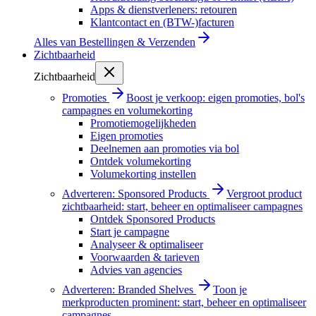
Apps & dienstverleners: retouren
Klantcontact en (BTW-)facturen
Alles van
Bestellingen & Verzenden
Zichtbaarheid
Zichtbaarheid
Promoties
Boost je verkoop: eigen promoties, bol's
campagnes en volumekorting
Promotiemogelijkheden
Eigen promoties
Deelnemen aan promoties via bol
Ontdek volumekorting
Volumekorting instellen
Adverteren: Sponsored Products
Vergroot product
zichtbaarheid: start, beheer en optimaliseer campagnes
Ontdek Sponsored Products
Start je campagne
Analyseer & optimaliseer
Voorwaarden & tarieven
Advies van agencies
Adverteren: Branded Shelves
Toon je
merkproducten prominent: start, beheer en optimaliseer
campagnes