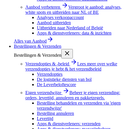
Aanbod verbeteren
Vergroot je aanbod: analyses,
white spots en uitbreiden naar NL of BE
Analyses verkoopaccount
Aanbod uitbreiden
Uitbreiden naar Nederland of België
Apps & dienstverleners: data & inzichten
Alles van
Aanbod
Bestellingen & Verzenden
Bestellingen & Verzenden
Verzendopties & -beleid
Lees meer over welke
verzendopties je hebt & het verzendbeleid
Verzendopties
De logistieke diensten van bol
De Leverbeloftescore
Eigen verzendwijze
Beheer je eigen verzending:
orders, levertijd, annuleren en pakketzegels.
Bestelling behandelen en verzenden via 'eigen
verzendwijze'
Bestelling annuleren
Levertijd
Apps & dienstverleners: verzenden
Apps & dienstverleners: magazijnbeheer