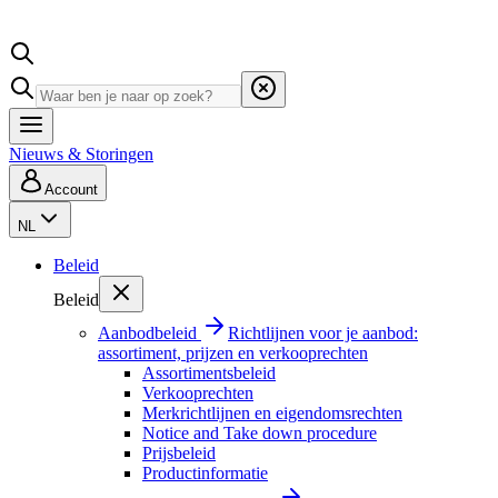
Nieuws & Storingen
Account
NL
Beleid
Beleid
Aanbodbeleid
Richtlijnen voor je aanbod:
assortiment, prijzen en verkooprechten
Assortimentsbeleid
Verkooprechten
Merkrichtlijnen en eigendomsrechten
Notice and Take down procedure
Prijsbeleid
Productinformatie