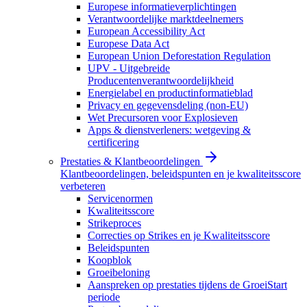
Europese informatieverplichtingen
Verantwoordelijke marktdeelnemers
European Accessibility Act
Europese Data Act
European Union Deforestation Regulation
UPV - Uitgebreide
Producentenverantwoordelijkheid
Energielabel en productinformatieblad
Privacy en gegevensdeling (non-EU)
Wet Precursoren voor Explosieven
Apps & dienstverleners: wetgeving &
certificering
Prestaties & Klantbeoordelingen
Klantbeoordelingen, beleidspunten en je kwaliteitsscore
verbeteren
Servicenormen
Kwaliteitsscore
Strikeproces
Correcties op Strikes en je Kwaliteitsscore
Beleidspunten
Koopblok
Groeibeloning
Aanspreken op prestaties tijdens de GroeiStart
periode