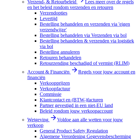
Verzend- & Retourbeleid
Lees meer over de regels
en het beleid rondom verzenden en retouren
Verzendopties
Levertijd
Bestelling behandelen en verzenden via 'eigen
verzendwijze'
Bestelling behandelen via Verzenden via bol
Bestelling behandelen & verzenden via logistiek
via bol
Bestelling annuleren
Retouren behandelen
Retourzending beschadigd of vermist (RLIM)
Account & Financiën
Regels voor jouw account en
financiën
Verkoopprijzen
Verkoopfactuur
Commissie
Klantcontact en (BTW-)facturen
Partner gevestigd in een niet-EU land
Beleid rondom jouw verkoopaccount
Wetgeving
Voldoe aan alle wetten voor jouw
verkoop
General Product Safety Regulation
Algemene Verordening Gegevensbescherming