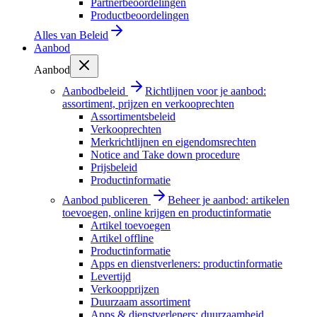
Partnerbeoordelingen
Productbeoordelingen
Alles van
Beleid
Aanbod
Aanbod
Aanbodbeleid
Richtlijnen voor je aanbod:
assortiment, prijzen en verkooprechten
Assortimentsbeleid
Verkooprechten
Merkrichtlijnen en eigendomsrechten
Notice and Take down procedure
Prijsbeleid
Productinformatie
Aanbod publiceren
Beheer je aanbod: artikelen
toevoegen, online krijgen en productinformatie
Artikel toevoegen
Artikel offline
Productinformatie
Apps en dienstverleners: productinformatie
Levertijd
Verkoopprijzen
Duurzaam assortiment
Apps & dienstverleners: duurzaamheid