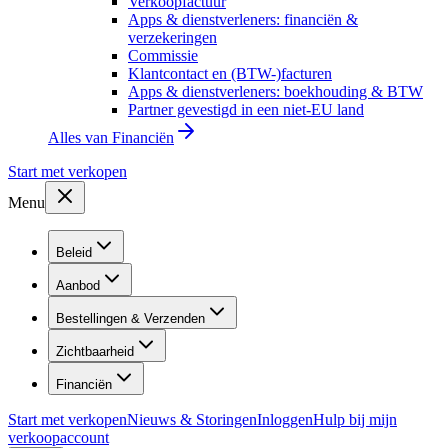
Verkoopfactuur
Apps & dienstverleners: financiën &
verzekeringen
Commissie
Klantcontact en (BTW-)facturen
Apps & dienstverleners: boekhouding & BTW
Partner gevestigd in een niet-EU land
Alles van
Financiën
Start met verkopen
Menu
Beleid
Aanbod
Bestellingen & Verzenden
Zichtbaarheid
Financiën
Start met verkopen
Nieuws & Storingen
Inloggen
Hulp bij mijn
verkoopaccount