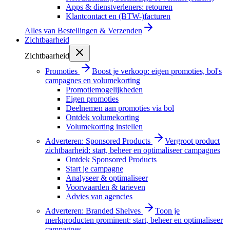
Apps & dienstverleners: retouren
Klantcontact en (BTW-)facturen
Alles van
Bestellingen & Verzenden
Zichtbaarheid
Zichtbaarheid
Promoties
Boost je verkoop: eigen promoties, bol's
campagnes en volumekorting
Promotiemogelijkheden
Eigen promoties
Deelnemen aan promoties via bol
Ontdek volumekorting
Volumekorting instellen
Adverteren: Sponsored Products
Vergroot product
zichtbaarheid: start, beheer en optimaliseer campagnes
Ontdek Sponsored Products
Start je campagne
Analyseer & optimaliseer
Voorwaarden & tarieven
Advies van agencies
Adverteren: Branded Shelves
Toon je
merkproducten prominent: start, beheer en optimaliseer
campagnes