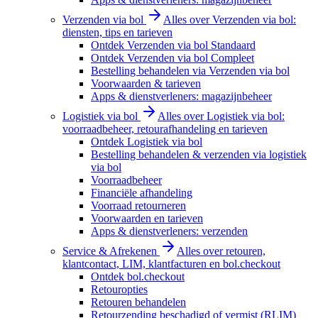
Verzenden via bol
Alles over Verzenden via bol:
diensten, tips en tarieven
Ontdek Verzenden via bol Standaard
Ontdek Verzenden via bol Compleet
Bestelling behandelen via Verzenden via bol
Voorwaarden & tarieven
Apps & dienstverleners: magazijnbeheer
Logistiek via bol
Alles over Logistiek via bol:
voorraadbeheer, retourafhandeling en tarieven
Ontdek Logistiek via bol
Bestelling behandelen & verzenden via logistiek
via bol
Voorraadbeheer
Financiële afhandeling
Voorraad retourneren
Voorwaarden en tarieven
Apps & dienstverleners: verzenden
Service & Afrekenen
Alles over retouren,
klantcontact, LIM, klantfacturen en bol.checkout
Ontdek bol.checkout
Retouropties
Retouren behandelen
Retourzending beschadigd of vermist (RLIM)