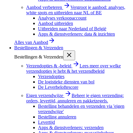
Aanbod verbeteren
Vergroot je aanbod: analyses,
white spots en uitbreiden naar NL of BE
Analyses verkoopaccount
Aanbod uitbreiden
Uitbreiden naar Nederland of België
Apps & dienstverleners: data & inzichten
Alles van
Aanbod
Bestellingen & Verzenden
Bestellingen & Verzenden
Verzendopties & -beleid
Lees meer over welke
verzendopties je hebt & het verzendbeleid
Verzendopties
De logistieke diensten van bol
De Leverbeloftescore
Eigen verzendwijze
Beheer je eigen verzending:
orders, levertijd, annuleren en pakketzegels.
Bestelling behandelen en verzenden via 'eigen
verzendwijze'
Bestelling annuleren
Levertijd
Apps & dienstverleners: verzenden
Apps & dienstverleners: magazijnbeheer