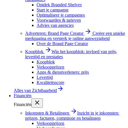
Ontdek Branded Shelves
Start je campagne
Optimaliseer je campagnes
Voorwaarden & tarieven
Advies van agencies
Adverteren: Brand Page Creator
Creëer een unieke
merkpagina en versterk je online aanwezigheid
Over de Brand Page Creator
Koopblok
Win het koopblok: invloed van prijs,
levertijd en prestaties
Koopblok
Verkoopprijzen
Apps & dienstverleners: prijs
Levertijd
Kwaliteitsscore
Alles van
Zichtbaarheid
Financiën
Financiën
Inkomsten & Betalingen
Inzicht in je inkomsten:
prijzen, facturen, commissie en betalingen
Verkoopprijzen