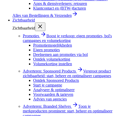
Apps & dienstverleners: retouren
Klantcontact en (BTW-)facturen
Alles van
Bestellingen & Verzenden
Zichtbaarheid
Zichtbaarheid
Promoties
Boost je verkoop: eigen promoties, bol's
campagnes en volumekorting
Promotiemogelijkheden
Eigen promoties
Deelnemen aan promoties via bol
Ontdek volumekorting
Volumekorting instellen
Adverteren: Sponsored Products
Vergroot product
zichtbaarheid: start, beheer en optimaliseer campagnes
Ontdek Sponsored Products
Start je campagne
Analyseer & optimaliseer
Voorwaarden & tarieven
Advies van agencies
Adverteren: Branded Shelves
Toon je
merkproducten prominent: start, beheer en optimaliseer
campagnes