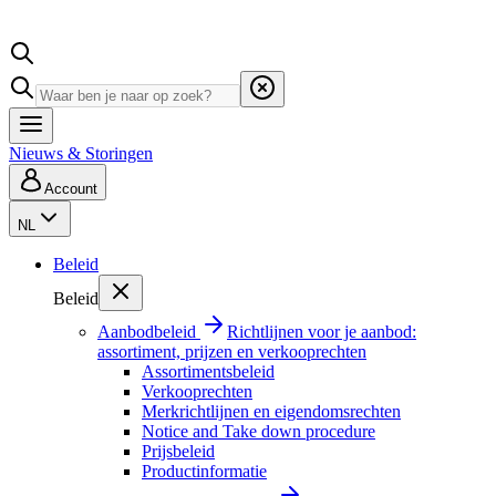
Nieuws & Storingen
Account
NL
Beleid
Beleid
Aanbodbeleid
Richtlijnen voor je aanbod:
assortiment, prijzen en verkooprechten
Assortimentsbeleid
Verkooprechten
Merkrichtlijnen en eigendomsrechten
Notice and Take down procedure
Prijsbeleid
Productinformatie