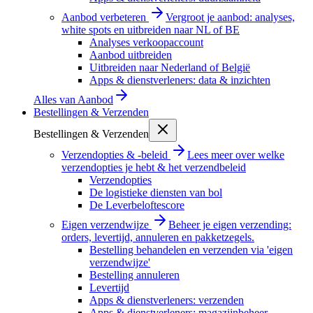
Aanbod verbeteren
Vergroot je aanbod: analyses,
white spots en uitbreiden naar NL of BE
Analyses verkoopaccount
Aanbod uitbreiden
Uitbreiden naar Nederland of België
Apps & dienstverleners: data & inzichten
Alles van
Aanbod
Bestellingen & Verzenden
Bestellingen & Verzenden
Verzendopties & -beleid
Lees meer over welke
verzendopties je hebt & het verzendbeleid
Verzendopties
De logistieke diensten van bol
De Leverbeloftescore
Eigen verzendwijze
Beheer je eigen verzending:
orders, levertijd, annuleren en pakketzegels.
Bestelling behandelen en verzenden via 'eigen
verzendwijze'
Bestelling annuleren
Levertijd
Apps & dienstverleners: verzenden
Apps & dienstverleners: magazijnbeheer