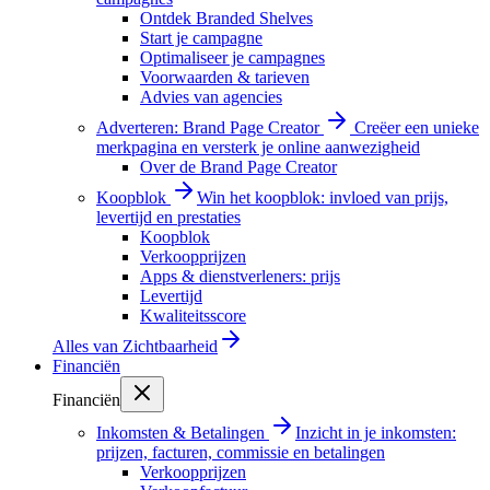
Ontdek Branded Shelves
Start je campagne
Optimaliseer je campagnes
Voorwaarden & tarieven
Advies van agencies
Adverteren: Brand Page Creator
Creëer een unieke
merkpagina en versterk je online aanwezigheid
Over de Brand Page Creator
Koopblok
Win het koopblok: invloed van prijs,
levertijd en prestaties
Koopblok
Verkoopprijzen
Apps & dienstverleners: prijs
Levertijd
Kwaliteitsscore
Alles van
Zichtbaarheid
Financiën
Financiën
Inkomsten & Betalingen
Inzicht in je inkomsten:
prijzen, facturen, commissie en betalingen
Verkoopprijzen