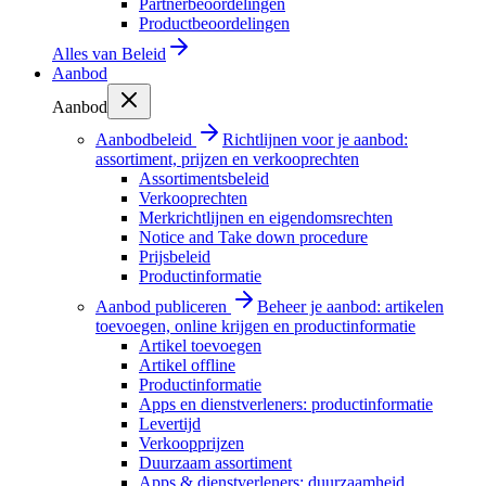
Partnerbeoordelingen
Productbeoordelingen
Alles van
Beleid
Aanbod
Aanbod
Aanbodbeleid
Richtlijnen voor je aanbod:
assortiment, prijzen en verkooprechten
Assortimentsbeleid
Verkooprechten
Merkrichtlijnen en eigendomsrechten
Notice and Take down procedure
Prijsbeleid
Productinformatie
Aanbod publiceren
Beheer je aanbod: artikelen
toevoegen, online krijgen en productinformatie
Artikel toevoegen
Artikel offline
Productinformatie
Apps en dienstverleners: productinformatie
Levertijd
Verkoopprijzen
Duurzaam assortiment
Apps & dienstverleners: duurzaamheid