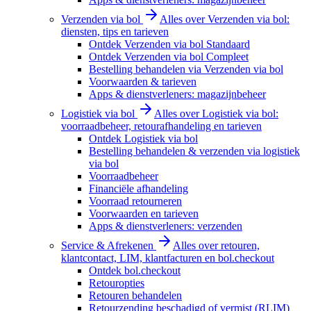
Verzenden via bol
Alles over Verzenden via bol:
diensten, tips en tarieven
Ontdek Verzenden via bol Standaard
Ontdek Verzenden via bol Compleet
Bestelling behandelen via Verzenden via bol
Voorwaarden & tarieven
Apps & dienstverleners: magazijnbeheer
Logistiek via bol
Alles over Logistiek via bol:
voorraadbeheer, retourafhandeling en tarieven
Ontdek Logistiek via bol
Bestelling behandelen & verzenden via logistiek
via bol
Voorraadbeheer
Financiële afhandeling
Voorraad retourneren
Voorwaarden en tarieven
Apps & dienstverleners: verzenden
Service & Afrekenen
Alles over retouren,
klantcontact, LIM, klantfacturen en bol.checkout
Ontdek bol.checkout
Retouropties
Retouren behandelen
Retourzending beschadigd of vermist (RLIM)