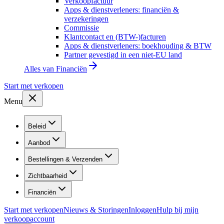
Verkoopfactuur
Apps & dienstverleners: financiën &
verzekeringen
Commissie
Klantcontact en (BTW-)facturen
Apps & dienstverleners: boekhouding & BTW
Partner gevestigd in een niet-EU land
Alles van
Financiën
Start met verkopen
Menu
Beleid
Aanbod
Bestellingen & Verzenden
Zichtbaarheid
Financiën
Start met verkopen
Nieuws & Storingen
Inloggen
Hulp bij mijn
verkoopaccount