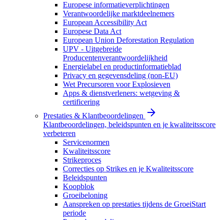
Europese informatieverplichtingen
Verantwoordelijke marktdeelnemers
European Accessibility Act
Europese Data Act
European Union Deforestation Regulation
UPV - Uitgebreide
Producentenverantwoordelijkheid
Energielabel en productinformatieblad
Privacy en gegevensdeling (non-EU)
Wet Precursoren voor Explosieven
Apps & dienstverleners: wetgeving &
certificering
Prestaties & Klantbeoordelingen
Klantbeoordelingen, beleidspunten en je kwaliteitsscore
verbeteren
Servicenormen
Kwaliteitsscore
Strikeproces
Correcties op Strikes en je Kwaliteitsscore
Beleidspunten
Koopblok
Groeibeloning
Aanspreken op prestaties tijdens de GroeiStart
periode