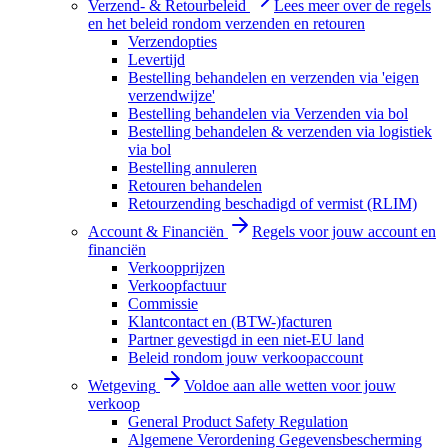
Verzend- & Retourbeleid
Lees meer over de regels
en het beleid rondom verzenden en retouren
Verzendopties
Levertijd
Bestelling behandelen en verzenden via 'eigen
verzendwijze'
Bestelling behandelen via Verzenden via bol
Bestelling behandelen & verzenden via logistiek
via bol
Bestelling annuleren
Retouren behandelen
Retourzending beschadigd of vermist (RLIM)
Account & Financiën
Regels voor jouw account en
financiën
Verkoopprijzen
Verkoopfactuur
Commissie
Klantcontact en (BTW-)facturen
Partner gevestigd in een niet-EU land
Beleid rondom jouw verkoopaccount
Wetgeving
Voldoe aan alle wetten voor jouw
verkoop
General Product Safety Regulation
Algemene Verordening Gegevensbescherming