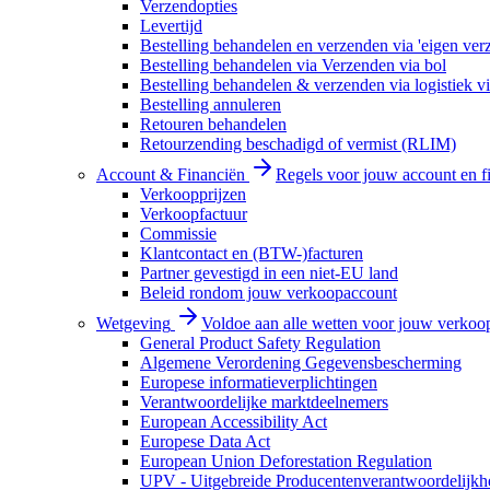
Verzendopties
Levertijd
Bestelling behandelen en verzenden via 'eigen ver
Bestelling behandelen via Verzenden via bol
Bestelling behandelen & verzenden via logistiek vi
Bestelling annuleren
Retouren behandelen
Retourzending beschadigd of vermist (RLIM)
Account & Financiën
Regels voor jouw account en f
Verkoopprijzen
Verkoopfactuur
Commissie
Klantcontact en (BTW-)facturen
Partner gevestigd in een niet-EU land
Beleid rondom jouw verkoopaccount
Wetgeving
Voldoe aan alle wetten voor jouw verkoo
General Product Safety Regulation
Algemene Verordening Gegevensbescherming
Europese informatieverplichtingen
Verantwoordelijke marktdeelnemers
European Accessibility Act
Europese Data Act
European Union Deforestation Regulation
UPV - Uitgebreide Producentenverantwoordelijkh