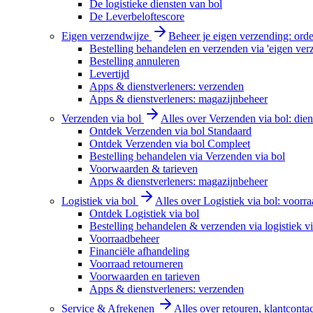
De logistieke diensten van bol
De Leverbeloftescore
Eigen verzendwijze
Beheer je eigen verzending: order
Bestelling behandelen en verzenden via 'eigen ver
Bestelling annuleren
Levertijd
Apps & dienstverleners: verzenden
Apps & dienstverleners: magazijnbeheer
Verzenden via bol
Alles over Verzenden via bol: diens
Ontdek Verzenden via bol Standaard
Ontdek Verzenden via bol Compleet
Bestelling behandelen via Verzenden via bol
Voorwaarden & tarieven
Apps & dienstverleners: magazijnbeheer
Logistiek via bol
Alles over Logistiek via bol: voorr
Ontdek Logistiek via bol
Bestelling behandelen & verzenden via logistiek vi
Voorraadbeheer
Financiële afhandeling
Voorraad retourneren
Voorwaarden en tarieven
Apps & dienstverleners: verzenden
Service & Afrekenen
Alles over retouren, klantconta