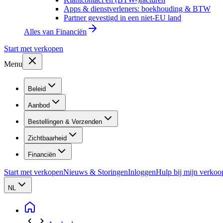
Apps & dienstverleners: boekhouding & BTW
Partner gevestigd in een niet-EU land
Alles van
Financiën
Start met verkopen
Menu
Beleid
Aanbod
Bestellingen & Verzenden
Zichtbaarheid
Financiën
Start met verkopen
Nieuws & Storingen
Inloggen
Hulp bij mijn verkoo
NL