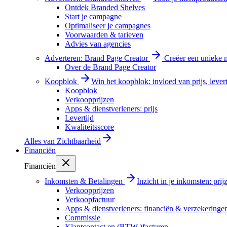
Ontdek Branded Shelves
Start je campagne
Optimaliseer je campagnes
Voorwaarden & tarieven
Advies van agencies
Adverteren: Brand Page Creator
Creëer een unieke m
Over de Brand Page Creator
Koopblok
Win het koopblok: invloed van prijs, levert
Koopblok
Verkoopprijzen
Apps & dienstverleners: prijs
Levertijd
Kwaliteitsscore
Alles van
Zichtbaarheid
Financiën
Financiën
Inkomsten & Betalingen
Inzicht in je inkomsten: pri
Verkoopprijzen
Verkoopfactuur
Apps & dienstverleners: financiën & verzekeringe
Commissie
Klantcontact en (BTW-)facturen