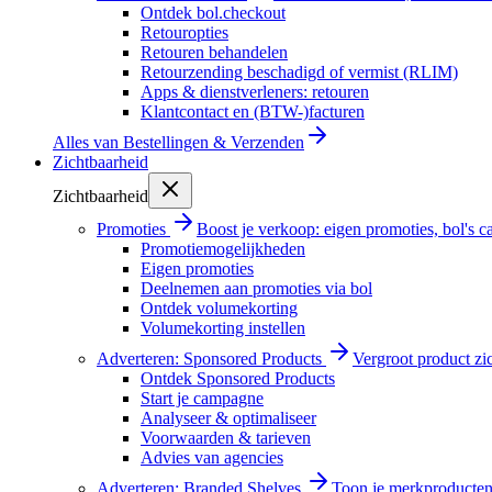
Ontdek bol.checkout
Retouropties
Retouren behandelen
Retourzending beschadigd of vermist (RLIM)
Apps & dienstverleners: retouren
Klantcontact en (BTW-)facturen
Alles van
Bestellingen & Verzenden
Zichtbaarheid
Zichtbaarheid
Promoties
Boost je verkoop: eigen promoties, bol's
Promotiemogelijkheden
Eigen promoties
Deelnemen aan promoties via bol
Ontdek volumekorting
Volumekorting instellen
Adverteren: Sponsored Products
Vergroot product zi
Ontdek Sponsored Products
Start je campagne
Analyseer & optimaliseer
Voorwaarden & tarieven
Advies van agencies
Adverteren: Branded Shelves
Toon je merkproducten 