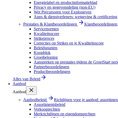
Energielabel en productinformatieblad
Privacy en gegevensdeling (non-EU)
Wet Precursoren voor Explosieven
Apps & dienstverleners: wetgeving & certificering
Prestaties & Klantbeoordelingen
Klantbeoordelingen, 
Servicenormen
Kwaliteitsscore
Strikeproces
Correcties op Strikes en je Kwaliteitsscore
Beleidspunten
Koopblok
Groeibeloning
Aanspreken op prestaties tijdens de GroeiStart per
Partnerbeoordelingen
Productbeoordelingen
Alles van
Beleid
Aanbod
Aanbod
Aanbodbeleid
Richtlijnen voor je aanbod: assortimen
Assortimentsbeleid
Verkooprechten
Merkrichtlijnen en eigendomsrechten