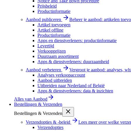
Notice and Take down procedure
Prijsbeleid
Productinformatie
Aanbod publiceren
Beheer je aanbod: artikelen toevo
Artikel toevoegen
Artikel offline
Productinformatie
Apps en dienstverleners: productinformatie
Levertijd
Verkoopprijzen
Duurzaam assortiment
Apps & dienstverleners: duurzaamheid
Aanbod verbeteren
Vergroot je aanbod: analyses, wh
Analyses verkoopaccount
Aanbod uitbreiden
Uitbreiden naar Nederland of België
Apps & dienstverleners: data & inzichten
Alles van
Aanbod
Bestellingen & Verzenden
Bestellingen & Verzenden
Verzendopties & -beleid
Lees meer over welke verzen
Verzendopties