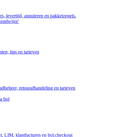
s, levertijd, annuleren en pakketzegels.
zendwijze'
ten, tips en tarieven
aadbeheer, retourafhandeling en tarieven
a bol
ct, LIM, klantfacturen en bol.checkout