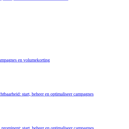
 campagnes en volumekorting
chtbaarheid: start, beheer en optimaliseer campagnes
prominent: start, beheer en optimaliseer campagnes