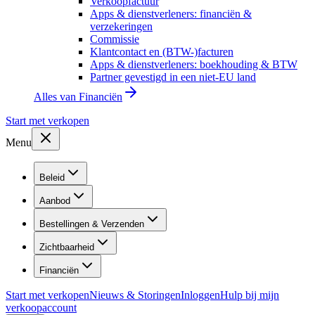
Verkoopfactuur
Apps & dienstverleners: financiën &
verzekeringen
Commissie
Klantcontact en (BTW-)facturen
Apps & dienstverleners: boekhouding & BTW
Partner gevestigd in een niet-EU land
Alles van
Financiën
Start met verkopen
Menu
Beleid
Aanbod
Bestellingen & Verzenden
Zichtbaarheid
Financiën
Start met verkopen
Nieuws & Storingen
Inloggen
Hulp bij mijn
verkoopaccount