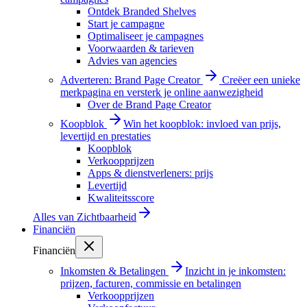
Ontdek Branded Shelves
Start je campagne
Optimaliseer je campagnes
Voorwaarden & tarieven
Advies van agencies
Adverteren: Brand Page Creator
Creëer een unieke
merkpagina en versterk je online aanwezigheid
Over de Brand Page Creator
Koopblok
Win het koopblok: invloed van prijs,
levertijd en prestaties
Koopblok
Verkoopprijzen
Apps & dienstverleners: prijs
Levertijd
Kwaliteitsscore
Alles van
Zichtbaarheid
Financiën
Financiën
Inkomsten & Betalingen
Inzicht in je inkomsten:
prijzen, facturen, commissie en betalingen
Verkoopprijzen