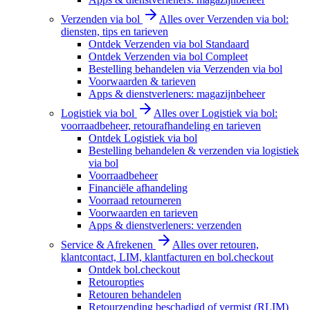
Verzenden via bol
Alles over Verzenden via bol:
diensten, tips en tarieven
Ontdek Verzenden via bol Standaard
Ontdek Verzenden via bol Compleet
Bestelling behandelen via Verzenden via bol
Voorwaarden & tarieven
Apps & dienstverleners: magazijnbeheer
Logistiek via bol
Alles over Logistiek via bol:
voorraadbeheer, retourafhandeling en tarieven
Ontdek Logistiek via bol
Bestelling behandelen & verzenden via logistiek
via bol
Voorraadbeheer
Financiële afhandeling
Voorraad retourneren
Voorwaarden en tarieven
Apps & dienstverleners: verzenden
Service & Afrekenen
Alles over retouren,
klantcontact, LIM, klantfacturen en bol.checkout
Ontdek bol.checkout
Retouropties
Retouren behandelen
Retourzending beschadigd of vermist (RLIM)