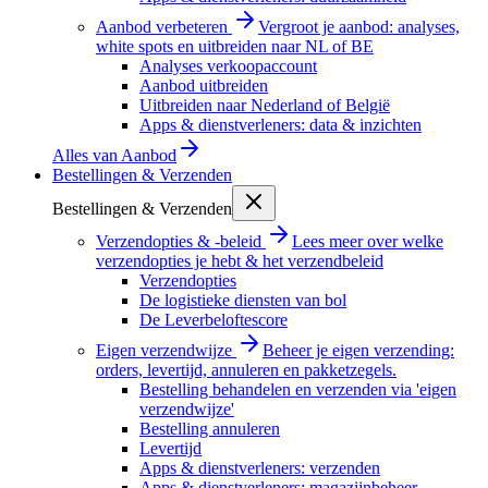
Aanbod verbeteren
Vergroot je aanbod: analyses,
white spots en uitbreiden naar NL of BE
Analyses verkoopaccount
Aanbod uitbreiden
Uitbreiden naar Nederland of België
Apps & dienstverleners: data & inzichten
Alles van
Aanbod
Bestellingen & Verzenden
Bestellingen & Verzenden
Verzendopties & -beleid
Lees meer over welke
verzendopties je hebt & het verzendbeleid
Verzendopties
De logistieke diensten van bol
De Leverbeloftescore
Eigen verzendwijze
Beheer je eigen verzending:
orders, levertijd, annuleren en pakketzegels.
Bestelling behandelen en verzenden via 'eigen
verzendwijze'
Bestelling annuleren
Levertijd
Apps & dienstverleners: verzenden
Apps & dienstverleners: magazijnbeheer