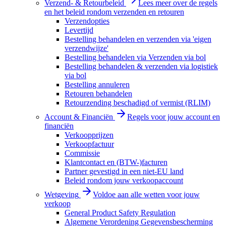
Verzend- & Retourbeleid
Lees meer over de regels
en het beleid rondom verzenden en retouren
Verzendopties
Levertijd
Bestelling behandelen en verzenden via 'eigen
verzendwijze'
Bestelling behandelen via Verzenden via bol
Bestelling behandelen & verzenden via logistiek
via bol
Bestelling annuleren
Retouren behandelen
Retourzending beschadigd of vermist (RLIM)
Account & Financiën
Regels voor jouw account en
financiën
Verkoopprijzen
Verkoopfactuur
Commissie
Klantcontact en (BTW-)facturen
Partner gevestigd in een niet-EU land
Beleid rondom jouw verkoopaccount
Wetgeving
Voldoe aan alle wetten voor jouw
verkoop
General Product Safety Regulation
Algemene Verordening Gegevensbescherming