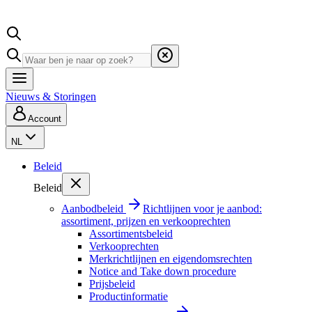
Nieuws & Storingen
Account
NL
Beleid
Beleid
Aanbodbeleid
Richtlijnen voor je aanbod:
assortiment, prijzen en verkooprechten
Assortimentsbeleid
Verkooprechten
Merkrichtlijnen en eigendomsrechten
Notice and Take down procedure
Prijsbeleid
Productinformatie