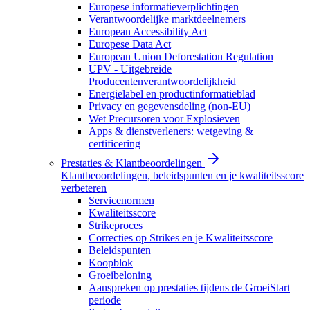
Europese informatieverplichtingen
Verantwoordelijke marktdeelnemers
European Accessibility Act
Europese Data Act
European Union Deforestation Regulation
UPV - Uitgebreide
Producentenverantwoordelijkheid
Energielabel en productinformatieblad
Privacy en gegevensdeling (non-EU)
Wet Precursoren voor Explosieven
Apps & dienstverleners: wetgeving &
certificering
Prestaties & Klantbeoordelingen
Klantbeoordelingen, beleidspunten en je kwaliteitsscore
verbeteren
Servicenormen
Kwaliteitsscore
Strikeproces
Correcties op Strikes en je Kwaliteitsscore
Beleidspunten
Koopblok
Groeibeloning
Aanspreken op prestaties tijdens de GroeiStart
periode