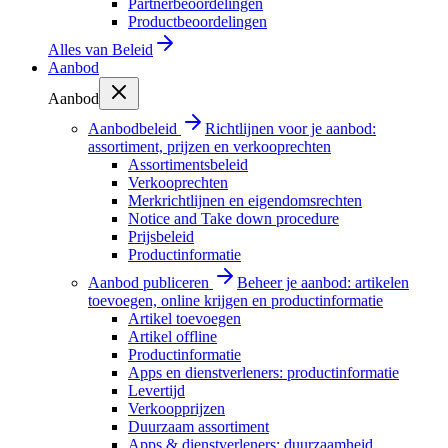
Partnerbeoordelingen
Productbeoordelingen
Alles van
Beleid
Aanbod
Aanbod
Aanbodbeleid
Richtlijnen voor je aanbod:
assortiment, prijzen en verkooprechten
Assortimentsbeleid
Verkooprechten
Merkrichtlijnen en eigendomsrechten
Notice and Take down procedure
Prijsbeleid
Productinformatie
Aanbod publiceren
Beheer je aanbod: artikelen
toevoegen, online krijgen en productinformatie
Artikel toevoegen
Artikel offline
Productinformatie
Apps en dienstverleners: productinformatie
Levertijd
Verkoopprijzen
Duurzaam assortiment
Apps & dienstverleners: duurzaamheid