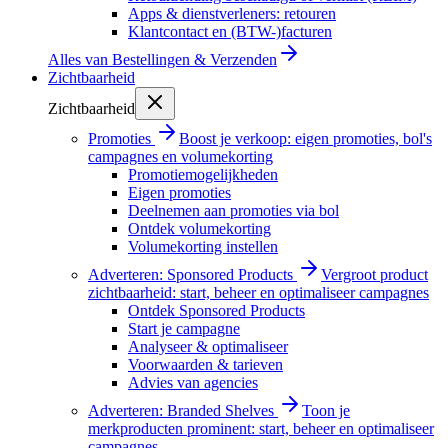
Apps & dienstverleners: retouren
Klantcontact en (BTW-)facturen
Alles van
Bestellingen & Verzenden
Zichtbaarheid
Zichtbaarheid
Promoties
Boost je verkoop: eigen promoties, bol's
campagnes en volumekorting
Promotiemogelijkheden
Eigen promoties
Deelnemen aan promoties via bol
Ontdek volumekorting
Volumekorting instellen
Adverteren: Sponsored Products
Vergroot product
zichtbaarheid: start, beheer en optimaliseer campagnes
Ontdek Sponsored Products
Start je campagne
Analyseer & optimaliseer
Voorwaarden & tarieven
Advies van agencies
Adverteren: Branded Shelves
Toon je
merkproducten prominent: start, beheer en optimaliseer
campagnes