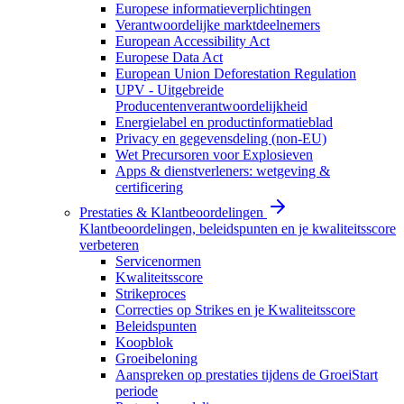
Europese informatieverplichtingen
Verantwoordelijke marktdeelnemers
European Accessibility Act
Europese Data Act
European Union Deforestation Regulation
UPV - Uitgebreide
Producentenverantwoordelijkheid
Energielabel en productinformatieblad
Privacy en gegevensdeling (non-EU)
Wet Precursoren voor Explosieven
Apps & dienstverleners: wetgeving &
certificering
Prestaties & Klantbeoordelingen
Klantbeoordelingen, beleidspunten en je kwaliteitsscore
verbeteren
Servicenormen
Kwaliteitsscore
Strikeproces
Correcties op Strikes en je Kwaliteitsscore
Beleidspunten
Koopblok
Groeibeloning
Aanspreken op prestaties tijdens de GroeiStart
periode