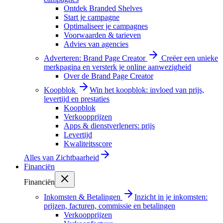
Ontdek Branded Shelves
Start je campagne
Optimaliseer je campagnes
Voorwaarden & tarieven
Advies van agencies
Adverteren: Brand Page Creator
Creëer een unieke
merkpagina en versterk je online aanwezigheid
Over de Brand Page Creator
Koopblok
Win het koopblok: invloed van prijs,
levertijd en prestaties
Koopblok
Verkoopprijzen
Apps & dienstverleners: prijs
Levertijd
Kwaliteitsscore
Alles van
Zichtbaarheid
Financiën
Financiën
Inkomsten & Betalingen
Inzicht in je inkomsten:
prijzen, facturen, commissie en betalingen
Verkoopprijzen