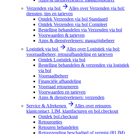
Verzenden via bol
Alles over Verzenden via bol:
diensten, tips en tarieven
Ontdek Verzenden via bol Standaard
Ontdek Verzenden via bol Compleet
Bestelling behandelen via Verzenden via bol
Voorwaarden & tarieven
Apps & dienstverleners: magazijnbeheer
Logistiek via bol
Alles over Logistiek via bol:
voorraadbeheer, retourafhandeling en tarieven
Ontdek Logistiek via bol
Bestelling behandelen & verzenden via logistiek
via bol
Voorraadbeheer
Financiële afhandeling
Voorraad retourneren
Voorwaarden en tarieven
Apps & dienstverleners: verzenden
Service & Afrekenen
Alles over retouren,
klantcontact, LIM, klantfacturen en bol.checkout
Ontdek bol.checkout
Retouropties
Retouren behandelen
Retourzending beschadigd of vermist (RLIM)