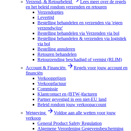
Verzend- & Retourbeleid
Lees meer over de regels
en het beleid rondom verzenden en retouren
Verzendopties
Levertijd
Bestelling behandelen en verzenden via 'eigen
verzendwijze'
Bestelling behandelen via Verzenden via bol
Bestelling behandelen & verzenden via logistiek
via bol
Bestelling annuleren
Retouren behandelen
Retourzending beschadigd of vermist (RLIM)
Account & Financiën
Regels voor jouw account en
financiën
Verkoopprijzen
Verkoopfactuur
Commissie
Klantcontact en (BTW-)facturen
Partner gevestigd in een niet-EU land
Beleid rondom jouw verkoopaccount
Wetgeving
Voldoe aan alle wetten voor jouw
verkoop
General Product Safety Regulation
Algemene Verordening Gegevensbescherming