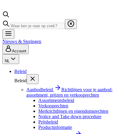
Nieuws & Storingen
Account
NL
Beleid
Beleid
Aanbodbeleid
Richtlijnen voor je aanbod:
assortiment, prijzen en verkooprechten
Assortimentsbeleid
Verkooprechten
Merkrichtlijnen en eigendomsrechten
Notice and Take down procedure
Prijsbeleid
Productinformatie