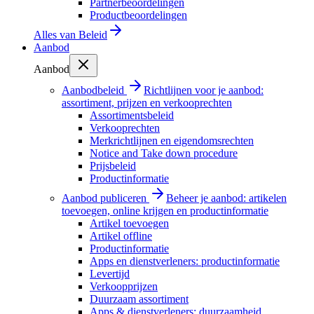
Partnerbeoordelingen
Productbeoordelingen
Alles van
Beleid
Aanbod
Aanbod
Aanbodbeleid
Richtlijnen voor je aanbod:
assortiment, prijzen en verkooprechten
Assortimentsbeleid
Verkooprechten
Merkrichtlijnen en eigendomsrechten
Notice and Take down procedure
Prijsbeleid
Productinformatie
Aanbod publiceren
Beheer je aanbod: artikelen
toevoegen, online krijgen en productinformatie
Artikel toevoegen
Artikel offline
Productinformatie
Apps en dienstverleners: productinformatie
Levertijd
Verkoopprijzen
Duurzaam assortiment
Apps & dienstverleners: duurzaamheid