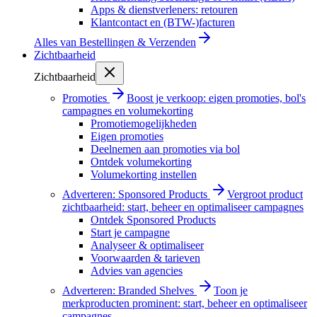
Apps & dienstverleners: retouren
Klantcontact en (BTW-)facturen
Alles van
Bestellingen & Verzenden
Zichtbaarheid
Zichtbaarheid
Promoties
Boost je verkoop: eigen promoties, bol's
campagnes en volumekorting
Promotiemogelijkheden
Eigen promoties
Deelnemen aan promoties via bol
Ontdek volumekorting
Volumekorting instellen
Adverteren: Sponsored Products
Vergroot product
zichtbaarheid: start, beheer en optimaliseer campagnes
Ontdek Sponsored Products
Start je campagne
Analyseer & optimaliseer
Voorwaarden & tarieven
Advies van agencies
Adverteren: Branded Shelves
Toon je
merkproducten prominent: start, beheer en optimaliseer
campagnes