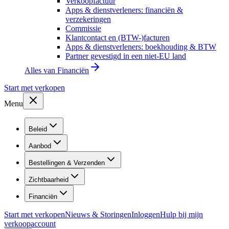
Verkoopfactuur
Apps & dienstverleners: financiën &
verzekeringen
Commissie
Klantcontact en (BTW-)facturen
Apps & dienstverleners: boekhouding & BTW
Partner gevestigd in een niet-EU land
Alles van
Financiën
Start met verkopen
Menu
Beleid
Aanbod
Bestellingen & Verzenden
Zichtbaarheid
Financiën
Start met verkopen
Nieuws & Storingen
Inloggen
Hulp bij mijn
verkoopaccount