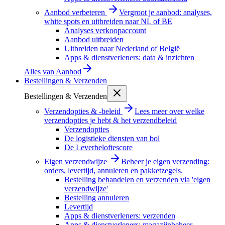
Aanbod verbeteren
Vergroot je aanbod: analyses,
white spots en uitbreiden naar NL of BE
Analyses verkoopaccount
Aanbod uitbreiden
Uitbreiden naar Nederland of België
Apps & dienstverleners: data & inzichten
Alles van
Aanbod
Bestellingen & Verzenden
Bestellingen & Verzenden
Verzendopties & -beleid
Lees meer over welke
verzendopties je hebt & het verzendbeleid
Verzendopties
De logistieke diensten van bol
De Leverbeloftescore
Eigen verzendwijze
Beheer je eigen verzending:
orders, levertijd, annuleren en pakketzegels.
Bestelling behandelen en verzenden via 'eigen
verzendwijze'
Bestelling annuleren
Levertijd
Apps & dienstverleners: verzenden
Apps & dienstverleners: magazijnbeheer