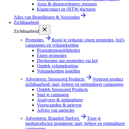
Apps & dienstverleners: retouren
Klantcontact en (BTW-)facturen
Alles van
Bestellingen & Verzenden
Zichtbaarheid
Zichtbaarheid
Promoties
Boost je verkoop: eigen promoties, bol's
campagnes en volumekorting
Promotiemogelijkheden
Eigen promoties
Deelnemen aan promoties via bol
Ontdek volumekorting
Volumekorting instellen
Adverteren: Sponsored Products
Vergroot product
zichtbaarheid: start, beheer en optimaliseer campagnes
Ontdek Sponsored Products
Start je campagne
Analyseer & optimaliseer
Voorwaarden & tarieven
Advies van agencies
Adverteren: Branded Shelves
Toon je
merkproducten prominent: start, beheer en optimaliseer
campagnes