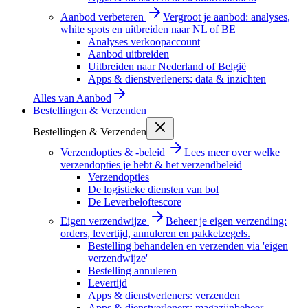
Aanbod verbeteren
Vergroot je aanbod: analyses,
white spots en uitbreiden naar NL of BE
Analyses verkoopaccount
Aanbod uitbreiden
Uitbreiden naar Nederland of België
Apps & dienstverleners: data & inzichten
Alles van
Aanbod
Bestellingen & Verzenden
Bestellingen & Verzenden
Verzendopties & -beleid
Lees meer over welke
verzendopties je hebt & het verzendbeleid
Verzendopties
De logistieke diensten van bol
De Leverbeloftescore
Eigen verzendwijze
Beheer je eigen verzending:
orders, levertijd, annuleren en pakketzegels.
Bestelling behandelen en verzenden via 'eigen
verzendwijze'
Bestelling annuleren
Levertijd
Apps & dienstverleners: verzenden
Apps & dienstverleners: magazijnbeheer