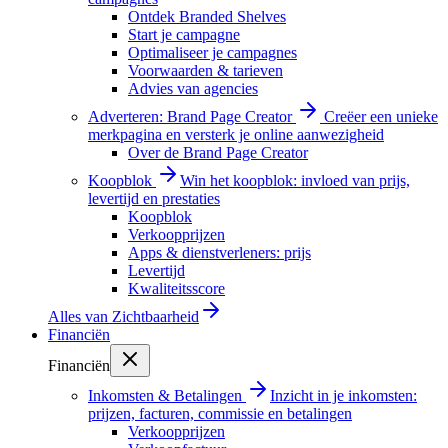
Ontdek Branded Shelves
Start je campagne
Optimaliseer je campagnes
Voorwaarden & tarieven
Advies van agencies
Adverteren: Brand Page Creator
Creëer een unieke
merkpagina en versterk je online aanwezigheid
Over de Brand Page Creator
Koopblok
Win het koopblok: invloed van prijs,
levertijd en prestaties
Koopblok
Verkoopprijzen
Apps & dienstverleners: prijs
Levertijd
Kwaliteitsscore
Alles van
Zichtbaarheid
Financiën
Financiën
Inkomsten & Betalingen
Inzicht in je inkomsten:
prijzen, facturen, commissie en betalingen
Verkoopprijzen