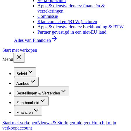
Verkoopfactuur
Apps & dienstverleners: financiën &
verzekeringen
Commissie
Klantcontact en (BTW-)facturen
Apps & dienstverleners: boekhouding & BTW
Partner gevestigd in een niet-EU land
Alles van
Financiën
Start met verkopen
Menu
Beleid
Aanbod
Bestellingen & Verzenden
Zichtbaarheid
Financiën
Start met verkopen
Nieuws & Storingen
Inloggen
Hulp bij mijn
verkoopaccount