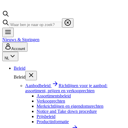
Nieuws & Storingen
Account
NL
Beleid
Beleid
Aanbodbeleid
Richtlijnen voor je aanbod:
assortiment, prijzen en verkooprechten
Assortimentsbeleid
Verkooprechten
Merkrichtlijnen en eigendomsrechten
Notice and Take down procedure
Prijsbeleid
Productinformatie