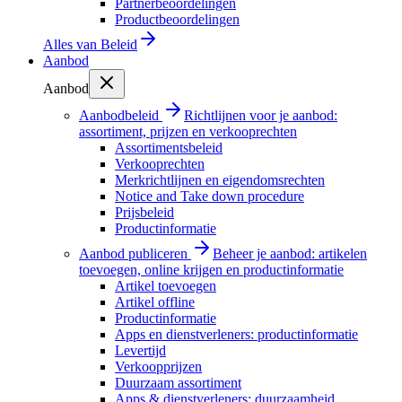
Partnerbeoordelingen
Productbeoordelingen
Alles van
Beleid
Aanbod
Aanbod
Aanbodbeleid
Richtlijnen voor je aanbod:
assortiment, prijzen en verkooprechten
Assortimentsbeleid
Verkooprechten
Merkrichtlijnen en eigendomsrechten
Notice and Take down procedure
Prijsbeleid
Productinformatie
Aanbod publiceren
Beheer je aanbod: artikelen
toevoegen, online krijgen en productinformatie
Artikel toevoegen
Artikel offline
Productinformatie
Apps en dienstverleners: productinformatie
Levertijd
Verkoopprijzen
Duurzaam assortiment
Apps & dienstverleners: duurzaamheid