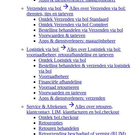
Verzenden via bol
Alles over Verzenden via bol:
diensten, tips en tarieven
Ontdek Verzenden via bol Standaard
Ontdek Verzenden via bol Compleet
Bestelling behandelen via Verzenden via bol
Voorwaarden & tarieven
Apps & dienstverleners: magazijnbeheer
Logistiek via bol
Alles over Logistiek via bol:
voorraadbeheer, retourafhandeling en tarieven
Ontdek Logistiek via bol
Bestelling behandelen & verzenden via logistiek
via bol
Voorraadbeheer
Financiële afhandeling
Voorraad retourneren
Voorwaarden en tarieven
Apps & dienstverleners: verzenden
Service & Afrekenen
Alles over retouren,
klantcontact, LIM, klantfacturen en bol.checkout
Ontdek bol.checkout
Retouropties
Retouren behandelen
Retourzending beschadigd of vermist (RLIM)