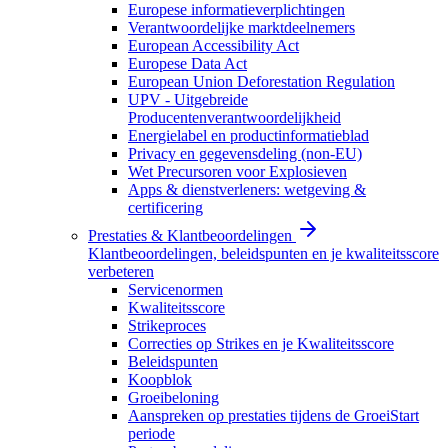
Europese informatieverplichtingen
Verantwoordelijke marktdeelnemers
European Accessibility Act
Europese Data Act
European Union Deforestation Regulation
UPV - Uitgebreide
Producentenverantwoordelijkheid
Energielabel en productinformatieblad
Privacy en gegevensdeling (non-EU)
Wet Precursoren voor Explosieven
Apps & dienstverleners: wetgeving &
certificering
Prestaties & Klantbeoordelingen
Klantbeoordelingen, beleidspunten en je kwaliteitsscore
verbeteren
Servicenormen
Kwaliteitsscore
Strikeproces
Correcties op Strikes en je Kwaliteitsscore
Beleidspunten
Koopblok
Groeibeloning
Aanspreken op prestaties tijdens de GroeiStart
periode