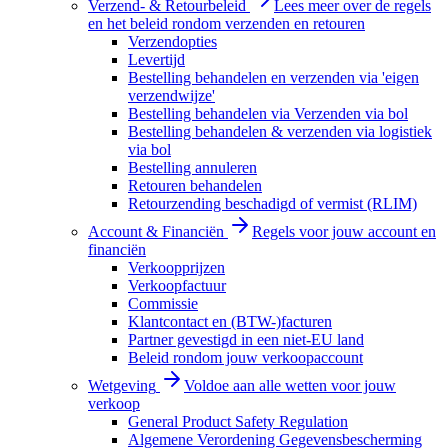
Verzend- & Retourbeleid
Lees meer over de regels
en het beleid rondom verzenden en retouren
Verzendopties
Levertijd
Bestelling behandelen en verzenden via 'eigen
verzendwijze'
Bestelling behandelen via Verzenden via bol
Bestelling behandelen & verzenden via logistiek
via bol
Bestelling annuleren
Retouren behandelen
Retourzending beschadigd of vermist (RLIM)
Account & Financiën
Regels voor jouw account en
financiën
Verkoopprijzen
Verkoopfactuur
Commissie
Klantcontact en (BTW-)facturen
Partner gevestigd in een niet-EU land
Beleid rondom jouw verkoopaccount
Wetgeving
Voldoe aan alle wetten voor jouw
verkoop
General Product Safety Regulation
Algemene Verordening Gegevensbescherming