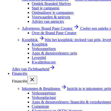
Ontdek Branded Shelves
Start je campagne
Optimaliseer je campagnes
Voorwaarden & tarieven
Advies van agencies
Adverteren: Brand Page Creator
Creëer een unieke m
Over de Brand Page Creator
Koopblok
Win het koopblok: invloed van prijs, levert
Koopblok
Verkoopprijzen
Apps & dienstverleners: prijs
Levertijd
Kwaliteitsscore
Alles van
Zichtbaarheid
Financiën
Financiën
Inkomsten & Betalingen
Inzicht in je inkomsten: pri
Verkoopprijzen
Verkoopfactuur
Apps & dienstverleners: financiën & verzekeringe
Commissie
Klantcontact en (BTW-)facturen