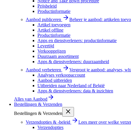
Notice and Take down procedure
Prijsbeleid
Productinformatie
Aanbod publiceren
Beheer je aanbod: artikelen toevo
Artikel toevoegen
Artikel offline
Productinformatie
Apps en dienstverleners: productinformatie
Levertijd
Verkoopprijzen
Duurzaam assortiment
Apps & dienstverleners: duurzaamheid
Aanbod verbeteren
Vergroot je aanbod: analyses, wh
Analyses verkoopaccount
Aanbod uitbreiden
Uitbreiden naar Nederland of België
Apps & dienstverleners: data & inzichten
Alles van
Aanbod
Bestellingen & Verzenden
Bestellingen & Verzenden
Verzendopties & -beleid
Lees meer over welke verzen
Verzendopties