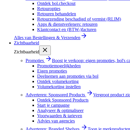
Ontdek bol.checkout
Retouropties
Retouren behandelen
Retourzending beschadigd of vermist (RLIM)
Apps & dienstverleners: retouren
Klantcontact en (BTW-)facturen
Alles van
Bestellingen & Verzenden
Zichtbaarheid
Zichtbaarheid
Promoties
Boost je verkoop: eigen promoties, bol's
Promotiemogelijkheden
Eigen promoties
Deelnemen aan promoties via bol
Ontdek volumekorting
Volumekorting instellen
Adverteren: Sponsored Products
Vergroot product zi
Ontdek Sponsored Products
Start je campagne
Analyseer & optimaliseer
Voorwaarden & tarieven
Advies van agencies
Adverteren: Branded Shelves
Toon je merkproducten 