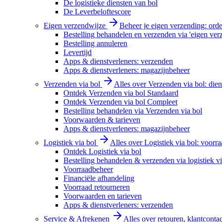
De logistieke diensten van bol
De Leverbeloftescore
Eigen verzendwijze
Beheer je eigen verzending: order
Bestelling behandelen en verzenden via 'eigen ver
Bestelling annuleren
Levertijd
Apps & dienstverleners: verzenden
Apps & dienstverleners: magazijnbeheer
Verzenden via bol
Alles over Verzenden via bol: diens
Ontdek Verzenden via bol Standaard
Ontdek Verzenden via bol Compleet
Bestelling behandelen via Verzenden via bol
Voorwaarden & tarieven
Apps & dienstverleners: magazijnbeheer
Logistiek via bol
Alles over Logistiek via bol: voorr
Ontdek Logistiek via bol
Bestelling behandelen & verzenden via logistiek vi
Voorraadbeheer
Financiële afhandeling
Voorraad retourneren
Voorwaarden en tarieven
Apps & dienstverleners: verzenden
Service & Afrekenen
Alles over retouren, klantconta