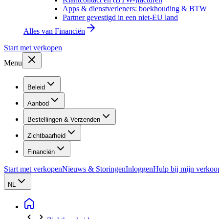
Apps & dienstverleners: boekhouding & BTW
Partner gevestigd in een niet-EU land
Alles van
Financiën
Start met verkopen
Menu
Beleid
Aanbod
Bestellingen & Verzenden
Zichtbaarheid
Financiën
Start met verkopen
Nieuws & Storingen
Inloggen
Hulp bij mijn verkoo
NL