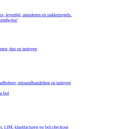
s, levertijd, annuleren en pakketzegels.
zendwijze'
ten, tips en tarieven
aadbeheer, retourafhandeling en tarieven
a bol
ct, LIM, klantfacturen en bol.checkout