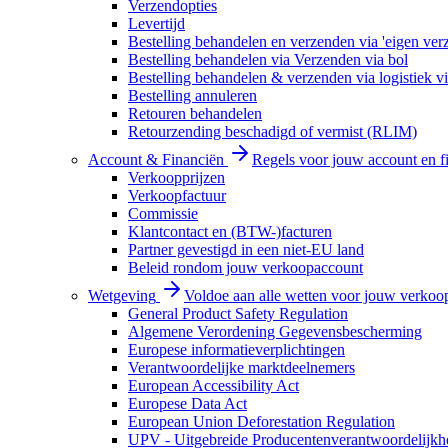
Verzendopties
Levertijd
Bestelling behandelen en verzenden via 'eigen ver
Bestelling behandelen via Verzenden via bol
Bestelling behandelen & verzenden via logistiek vi
Bestelling annuleren
Retouren behandelen
Retourzending beschadigd of vermist (RLIM)
Account & Financiën
Regels voor jouw account en f
Verkoopprijzen
Verkoopfactuur
Commissie
Klantcontact en (BTW-)facturen
Partner gevestigd in een niet-EU land
Beleid rondom jouw verkoopaccount
Wetgeving
Voldoe aan alle wetten voor jouw verkoo
General Product Safety Regulation
Algemene Verordening Gegevensbescherming
Europese informatieverplichtingen
Verantwoordelijke marktdeelnemers
European Accessibility Act
Europese Data Act
European Union Deforestation Regulation
UPV - Uitgebreide Producentenverantwoordelijkh