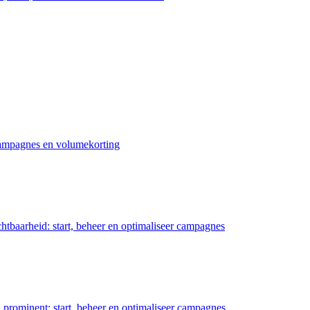
 campagnes en volumekorting
chtbaarheid: start, beheer en optimaliseer campagnes
prominent: start, beheer en optimaliseer campagnes