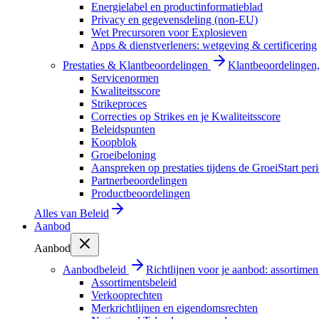
Energielabel en productinformatieblad
Privacy en gegevensdeling (non-EU)
Wet Precursoren voor Explosieven
Apps & dienstverleners: wetgeving & certificering
Prestaties & Klantbeoordelingen
Klantbeoordelingen, 
Servicenormen
Kwaliteitsscore
Strikeproces
Correcties op Strikes en je Kwaliteitsscore
Beleidspunten
Koopblok
Groeibeloning
Aanspreken op prestaties tijdens de GroeiStart per
Partnerbeoordelingen
Productbeoordelingen
Alles van
Beleid
Aanbod
Aanbod
Aanbodbeleid
Richtlijnen voor je aanbod: assortimen
Assortimentsbeleid
Verkooprechten
Merkrichtlijnen en eigendomsrechten