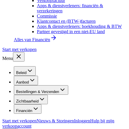
Verkoopfactuur
Apps & dienstverleners: financiën &
verzekeringen
Commissie
Klantcontact en (BTW-)facturen
Apps & dienstverleners: boekhouding & BTW
Partner gevestigd in een niet-EU land
Alles van
Financiën
Start met verkopen
Menu
Beleid
Aanbod
Bestellingen & Verzenden
Zichtbaarheid
Financiën
Start met verkopen
Nieuws & Storingen
Inloggen
Hulp bij mijn
verkoopaccount