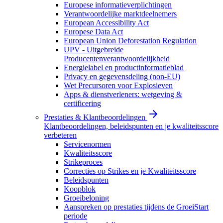
Europese informatieverplichtingen
Verantwoordelijke marktdeelnemers
European Accessibility Act
Europese Data Act
European Union Deforestation Regulation
UPV - Uitgebreide
Producentenverantwoordelijkheid
Energielabel en productinformatieblad
Privacy en gegevensdeling (non-EU)
Wet Precursoren voor Explosieven
Apps & dienstverleners: wetgeving &
certificering
Prestaties & Klantbeoordelingen
Klantbeoordelingen, beleidspunten en je kwaliteitsscore
verbeteren
Servicenormen
Kwaliteitsscore
Strikeproces
Correcties op Strikes en je Kwaliteitsscore
Beleidspunten
Koopblok
Groeibeloning
Aanspreken op prestaties tijdens de GroeiStart
periode