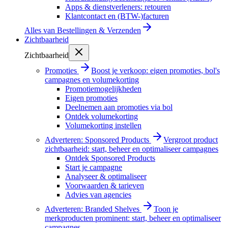
Apps & dienstverleners: retouren
Klantcontact en (BTW-)facturen
Alles van
Bestellingen & Verzenden
Zichtbaarheid
Zichtbaarheid
Promoties
Boost je verkoop: eigen promoties, bol's
campagnes en volumekorting
Promotiemogelijkheden
Eigen promoties
Deelnemen aan promoties via bol
Ontdek volumekorting
Volumekorting instellen
Adverteren: Sponsored Products
Vergroot product
zichtbaarheid: start, beheer en optimaliseer campagnes
Ontdek Sponsored Products
Start je campagne
Analyseer & optimaliseer
Voorwaarden & tarieven
Advies van agencies
Adverteren: Branded Shelves
Toon je
merkproducten prominent: start, beheer en optimaliseer
campagnes