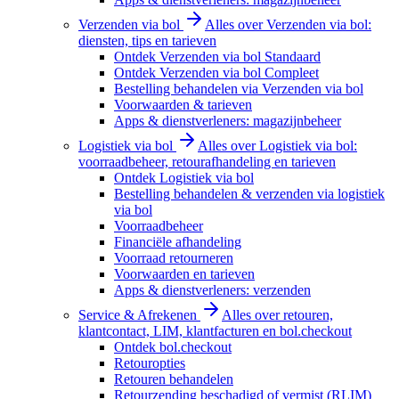
Verzenden via bol
Alles over Verzenden via bol:
diensten, tips en tarieven
Ontdek Verzenden via bol Standaard
Ontdek Verzenden via bol Compleet
Bestelling behandelen via Verzenden via bol
Voorwaarden & tarieven
Apps & dienstverleners: magazijnbeheer
Logistiek via bol
Alles over Logistiek via bol:
voorraadbeheer, retourafhandeling en tarieven
Ontdek Logistiek via bol
Bestelling behandelen & verzenden via logistiek
via bol
Voorraadbeheer
Financiële afhandeling
Voorraad retourneren
Voorwaarden en tarieven
Apps & dienstverleners: verzenden
Service & Afrekenen
Alles over retouren,
klantcontact, LIM, klantfacturen en bol.checkout
Ontdek bol.checkout
Retouropties
Retouren behandelen
Retourzending beschadigd of vermist (RLIM)