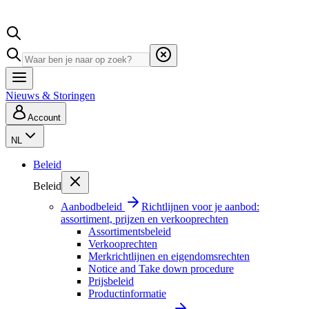
Nieuws & Storingen
Account
NL
Beleid
Beleid
Aanbodbeleid
Richtlijnen voor je aanbod:
assortiment, prijzen en verkooprechten
Assortimentsbeleid
Verkooprechten
Merkrichtlijnen en eigendomsrechten
Notice and Take down procedure
Prijsbeleid
Productinformatie