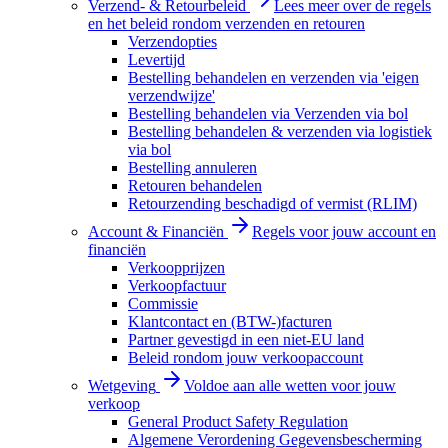
Verzend- & Retourbeleid
Lees meer over de regels
en het beleid rondom verzenden en retouren
Verzendopties
Levertijd
Bestelling behandelen en verzenden via 'eigen
verzendwijze'
Bestelling behandelen via Verzenden via bol
Bestelling behandelen & verzenden via logistiek
via bol
Bestelling annuleren
Retouren behandelen
Retourzending beschadigd of vermist (RLIM)
Account & Financiën
Regels voor jouw account en
financiën
Verkoopprijzen
Verkoopfactuur
Commissie
Klantcontact en (BTW-)facturen
Partner gevestigd in een niet-EU land
Beleid rondom jouw verkoopaccount
Wetgeving
Voldoe aan alle wetten voor jouw
verkoop
General Product Safety Regulation
Algemene Verordening Gegevensbescherming