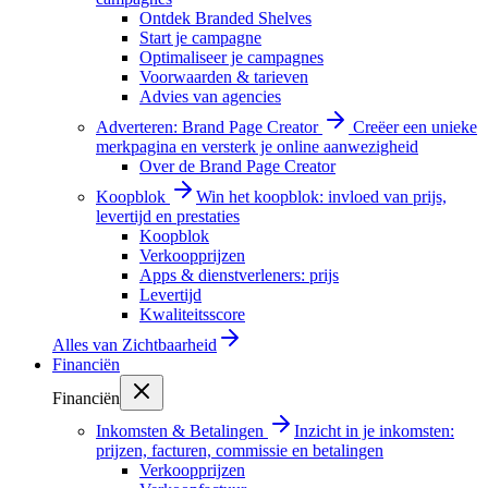
Ontdek Branded Shelves
Start je campagne
Optimaliseer je campagnes
Voorwaarden & tarieven
Advies van agencies
Adverteren: Brand Page Creator
Creëer een unieke
merkpagina en versterk je online aanwezigheid
Over de Brand Page Creator
Koopblok
Win het koopblok: invloed van prijs,
levertijd en prestaties
Koopblok
Verkoopprijzen
Apps & dienstverleners: prijs
Levertijd
Kwaliteitsscore
Alles van
Zichtbaarheid
Financiën
Financiën
Inkomsten & Betalingen
Inzicht in je inkomsten:
prijzen, facturen, commissie en betalingen
Verkoopprijzen