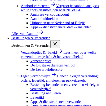
Aanbod verbeteren
Vergroot je aanbod: analyses,
white spots en uitbreiden naar NL of BE
Analyses verkoopaccount
Aanbod uitbreiden
Uitbreiden naar Nederland of België
Apps & dienstverleners: data & inzichten
Alles van
Aanbod
Bestellingen & Verzenden
Bestellingen & Verzenden
Verzendopties & -beleid
Lees meer over welke
verzendopties je hebt & het verzendbeleid
Verzendopties
De logistieke diensten van bol
De Leverbeloftescore
Eigen verzendwijze
Beheer je eigen verzending:
orders, levertijd, annuleren en pakketzegels.
Bestelling behandelen en verzenden via 'eigen
verzendwijze'
Bestelling annuleren
Levertijd
Apps & dienstverleners: verzenden
Apps & dienstverleners: magazijnbeheer