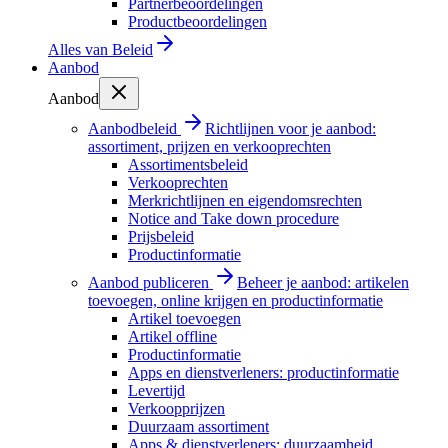
Partnerbeoordelingen
Productbeoordelingen
Alles van
Beleid
Aanbod
Aanbod
Aanbodbeleid
Richtlijnen voor je aanbod:
assortiment, prijzen en verkooprechten
Assortimentsbeleid
Verkooprechten
Merkrichtlijnen en eigendomsrechten
Notice and Take down procedure
Prijsbeleid
Productinformatie
Aanbod publiceren
Beheer je aanbod: artikelen
toevoegen, online krijgen en productinformatie
Artikel toevoegen
Artikel offline
Productinformatie
Apps en dienstverleners: productinformatie
Levertijd
Verkoopprijzen
Duurzaam assortiment
Apps & dienstverleners: duurzaamheid