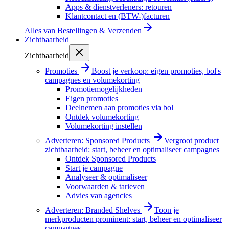
Apps & dienstverleners: retouren
Klantcontact en (BTW-)facturen
Alles van
Bestellingen & Verzenden
Zichtbaarheid
Zichtbaarheid
Promoties
Boost je verkoop: eigen promoties, bol's
campagnes en volumekorting
Promotiemogelijkheden
Eigen promoties
Deelnemen aan promoties via bol
Ontdek volumekorting
Volumekorting instellen
Adverteren: Sponsored Products
Vergroot product
zichtbaarheid: start, beheer en optimaliseer campagnes
Ontdek Sponsored Products
Start je campagne
Analyseer & optimaliseer
Voorwaarden & tarieven
Advies van agencies
Adverteren: Branded Shelves
Toon je
merkproducten prominent: start, beheer en optimaliseer
campagnes