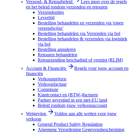
Verzend- & Retourbeleid
Lees meer over de regels
en het beleid rondom verzenden en retouren
Verzendopties
Levertijd
Bestelling behandelen en verzenden via 'eigen
verzendwijze'
Bestelling behandelen via Verzenden via bol
Bestelling behandelen & verzenden via logistiek
via bol
Bestelling annuleren
Retouren behandelen
Retourzending beschadigd of vermist (RLIM)
Account & Financiën
Regels voor jouw account en
financiën
Verkoopprijzen
Verkoopfactuur
Commissie
Klantcontact en (BTW-)facturen
Partner gevestigd in een niet-EU land
Beleid rondom jouw verkoopaccount
Wetgeving
Voldoe aan alle wetten voor jouw
verkoop
General Product Safety Regulation
Algemene Verordening Gegevensbescherming