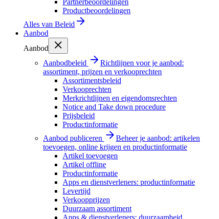
Partnerbeoordelingen
Productbeoordelingen
Alles van
Beleid
Aanbod
Aanbod
Aanbodbeleid
Richtlijnen voor je aanbod:
assortiment, prijzen en verkooprechten
Assortimentsbeleid
Verkooprechten
Merkrichtlijnen en eigendomsrechten
Notice and Take down procedure
Prijsbeleid
Productinformatie
Aanbod publiceren
Beheer je aanbod: artikelen
toevoegen, online krijgen en productinformatie
Artikel toevoegen
Artikel offline
Productinformatie
Apps en dienstverleners: productinformatie
Levertijd
Verkoopprijzen
Duurzaam assortiment
Apps & dienstverleners: duurzaamheid