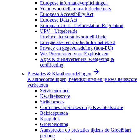
Europese informatieverplichtingen
Verantwoordelijke marktdeelnemers
European Accessibility Act
Europese Data Act
European Union Deforestation Regulation
UPV - Uitgebreide
Producentenverantwoordelijkheid
Energielabel en productinformatieblad
Privacy en gegevensdeling (non-EU)
Wet Precursoren voor Explosieven
Apps & dienstverleners: wetgeving &
certificering
Prestaties & Klantbeoordelingen
Klantbeoordelingen, beleidspunten en je kwaliteitsscore
verbeteren
Servicenormen
Kwaliteitsscore
Strikeproces
Correcties op Strikes en je Kwaliteitsscore
Beleidspunten
Koopblok
Groeibeloning
Aanspreken op prestaties tijdens de GroeiStart
periode