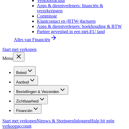
Verkoopfactuur
Apps & dienstverleners: financiën &
verzekeringen
Commissie
Klantcontact en (BTW-)facturen
Apps & dienstverleners: boekhouding & BTW
Partner gevestigd in een niet-EU land
Alles van
Financiën
Start met verkopen
Menu
Beleid
Aanbod
Bestellingen & Verzenden
Zichtbaarheid
Financiën
Start met verkopen
Nieuws & Storingen
Inloggen
Hulp bij mijn
verkoopaccount