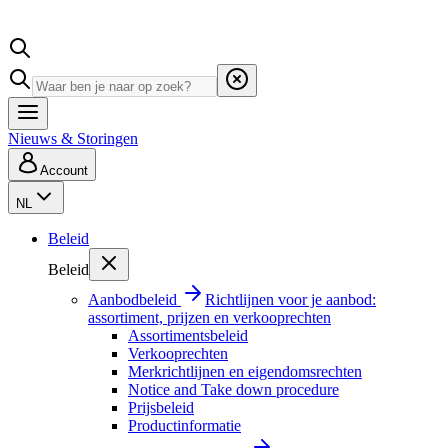
Nieuws & Storingen
Account
NL
Beleid
Beleid
Aanbodbeleid
Richtlijnen voor je aanbod:
assortiment, prijzen en verkooprechten
Assortimentsbeleid
Verkooprechten
Merkrichtlijnen en eigendomsrechten
Notice and Take down procedure
Prijsbeleid
Productinformatie