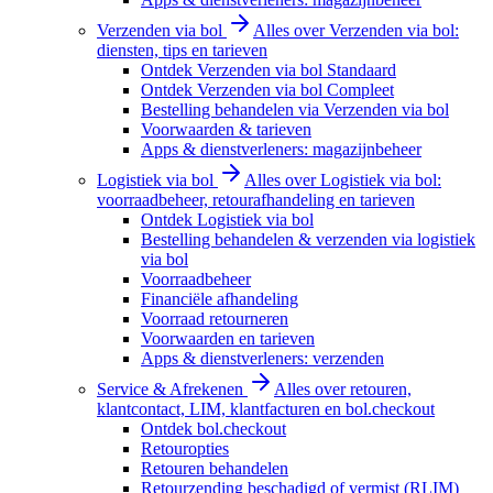
Verzenden via bol
Alles over Verzenden via bol:
diensten, tips en tarieven
Ontdek Verzenden via bol Standaard
Ontdek Verzenden via bol Compleet
Bestelling behandelen via Verzenden via bol
Voorwaarden & tarieven
Apps & dienstverleners: magazijnbeheer
Logistiek via bol
Alles over Logistiek via bol:
voorraadbeheer, retourafhandeling en tarieven
Ontdek Logistiek via bol
Bestelling behandelen & verzenden via logistiek
via bol
Voorraadbeheer
Financiële afhandeling
Voorraad retourneren
Voorwaarden en tarieven
Apps & dienstverleners: verzenden
Service & Afrekenen
Alles over retouren,
klantcontact, LIM, klantfacturen en bol.checkout
Ontdek bol.checkout
Retouropties
Retouren behandelen
Retourzending beschadigd of vermist (RLIM)