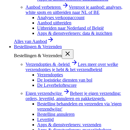
Aanbod verbeteren
Vergroot je aanbod: analyses,
white spots en uitbreiden naar NL of BE
Analyses verkoopaccount
Aanbod uitbreiden
Uitbreiden naar Nederland of België
Apps & dienstverleners: data & inzichten
Alles van
Aanbod
Bestellingen & Verzenden
Bestellingen & Verzenden
Verzendopties & -beleid
Lees meer over welke
verzendopties je hebt & het verzendbeleid
Verzendopties
De logistieke diensten van bol
De Leverbeloftescore
Eigen verzendwijze
Beheer je eigen verzending:
orders, levertijd, annuleren en pakketzegels.
Bestelling behandelen en verzenden via 'eigen
verzendwijze'
Bestelling annuleren
Levertijd
Apps & dienstverleners: verzenden
Apps & dienstverleners: magazijnbeheer