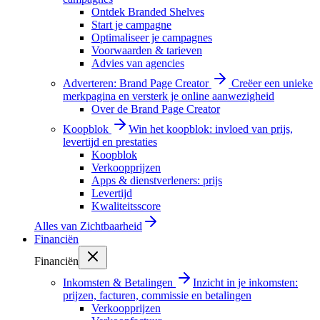
Ontdek Branded Shelves
Start je campagne
Optimaliseer je campagnes
Voorwaarden & tarieven
Advies van agencies
Adverteren: Brand Page Creator
Creëer een unieke
merkpagina en versterk je online aanwezigheid
Over de Brand Page Creator
Koopblok
Win het koopblok: invloed van prijs,
levertijd en prestaties
Koopblok
Verkoopprijzen
Apps & dienstverleners: prijs
Levertijd
Kwaliteitsscore
Alles van
Zichtbaarheid
Financiën
Financiën
Inkomsten & Betalingen
Inzicht in je inkomsten:
prijzen, facturen, commissie en betalingen
Verkoopprijzen