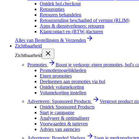
Ontdek bol.checkout
Retouropties
Retouren behandelen
Retourzending beschadigd of vermist (RLIM)
Apps & dienstverleners: retouren
Klantcontact en (BTW-)facturen
Alles van
Bestellingen & Verzenden
Zichtbaarheid
Zichtbaarheid
Promoties
Boost je verkoop: eigen promoties, bol's
Promotiemogelijkheden
Eigen promoties
Deelnemen aan promoties via bol
Ontdek volumekorting
Volumekorting instellen
Adverteren: Sponsored Products
Vergroot product zi
Ontdek Sponsored Products
Start je campagne
Analyseer & optimaliseer
Voorwaarden & tarieven
Advies van agencies
Adverteren: Branded Shelves
Toon je merkproducten 