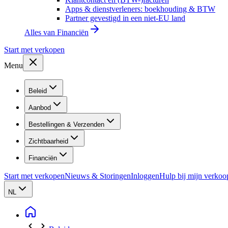
Apps & dienstverleners: boekhouding & BTW
Partner gevestigd in een niet-EU land
Alles van
Financiën
Start met verkopen
Menu
Beleid
Aanbod
Bestellingen & Verzenden
Zichtbaarheid
Financiën
Start met verkopen
Nieuws & Storingen
Inloggen
Hulp bij mijn verkoo
NL