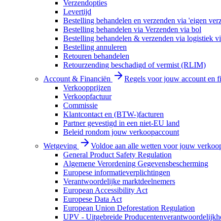
Verzendopties
Levertijd
Bestelling behandelen en verzenden via 'eigen ver
Bestelling behandelen via Verzenden via bol
Bestelling behandelen & verzenden via logistiek vi
Bestelling annuleren
Retouren behandelen
Retourzending beschadigd of vermist (RLIM)
Account & Financiën
Regels voor jouw account en f
Verkoopprijzen
Verkoopfactuur
Commissie
Klantcontact en (BTW-)facturen
Partner gevestigd in een niet-EU land
Beleid rondom jouw verkoopaccount
Wetgeving
Voldoe aan alle wetten voor jouw verkoo
General Product Safety Regulation
Algemene Verordening Gegevensbescherming
Europese informatieverplichtingen
Verantwoordelijke marktdeelnemers
European Accessibility Act
Europese Data Act
European Union Deforestation Regulation
UPV - Uitgebreide Producentenverantwoordelijkh