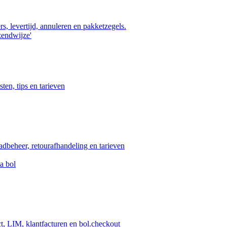
s, levertijd, annuleren en pakketzegels.
zendwijze'
ten, tips en tarieven
aadbeheer, retourafhandeling en tarieven
a bol
ct, LIM, klantfacturen en bol.checkout