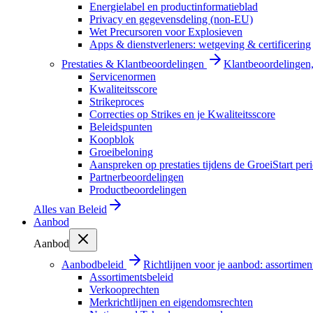
Energielabel en productinformatieblad
Privacy en gegevensdeling (non-EU)
Wet Precursoren voor Explosieven
Apps & dienstverleners: wetgeving & certificering
Prestaties & Klantbeoordelingen
Klantbeoordelingen, 
Servicenormen
Kwaliteitsscore
Strikeproces
Correcties op Strikes en je Kwaliteitsscore
Beleidspunten
Koopblok
Groeibeloning
Aanspreken op prestaties tijdens de GroeiStart per
Partnerbeoordelingen
Productbeoordelingen
Alles van
Beleid
Aanbod
Aanbod
Aanbodbeleid
Richtlijnen voor je aanbod: assortimen
Assortimentsbeleid
Verkooprechten
Merkrichtlijnen en eigendomsrechten