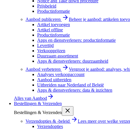
Notice and Take down procedure
Prijsbeleid
Productinformatie
Aanbod publiceren
Beheer je aanbod: artikelen toevo
Artikel toevoegen
Artikel offline
Productinformatie
Apps en dienstverleners: productinformatie
Levertijd
Verkoopprijzen
Duurzaam assortiment
Apps & dienstverleners: duurzaamheid
Aanbod verbeteren
Vergroot je aanbod: analyses, wh
Analyses verkoopaccount
Aanbod uitbreiden
Uitbreiden naar Nederland of België
Apps & dienstverleners: data & inzichten
Alles van
Aanbod
Bestellingen & Verzenden
Bestellingen & Verzenden
Verzendopties & -beleid
Lees meer over welke verzen
Verzendopties