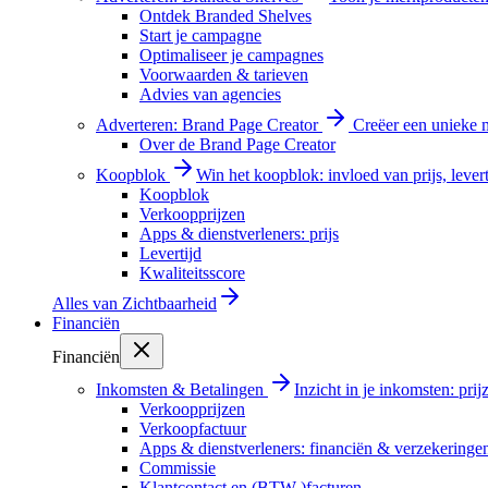
Ontdek Branded Shelves
Start je campagne
Optimaliseer je campagnes
Voorwaarden & tarieven
Advies van agencies
Adverteren: Brand Page Creator
Creëer een unieke m
Over de Brand Page Creator
Koopblok
Win het koopblok: invloed van prijs, levert
Koopblok
Verkoopprijzen
Apps & dienstverleners: prijs
Levertijd
Kwaliteitsscore
Alles van
Zichtbaarheid
Financiën
Financiën
Inkomsten & Betalingen
Inzicht in je inkomsten: pri
Verkoopprijzen
Verkoopfactuur
Apps & dienstverleners: financiën & verzekeringe
Commissie
Klantcontact en (BTW-)facturen