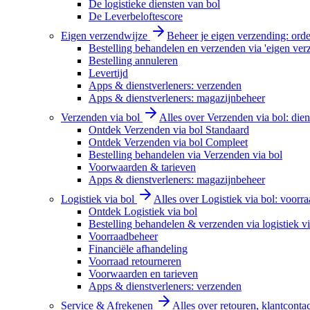
De logistieke diensten van bol
De Leverbeloftescore
Eigen verzendwijze
Beheer je eigen verzending: order
Bestelling behandelen en verzenden via 'eigen ver
Bestelling annuleren
Levertijd
Apps & dienstverleners: verzenden
Apps & dienstverleners: magazijnbeheer
Verzenden via bol
Alles over Verzenden via bol: diens
Ontdek Verzenden via bol Standaard
Ontdek Verzenden via bol Compleet
Bestelling behandelen via Verzenden via bol
Voorwaarden & tarieven
Apps & dienstverleners: magazijnbeheer
Logistiek via bol
Alles over Logistiek via bol: voorr
Ontdek Logistiek via bol
Bestelling behandelen & verzenden via logistiek vi
Voorraadbeheer
Financiële afhandeling
Voorraad retourneren
Voorwaarden en tarieven
Apps & dienstverleners: verzenden
Service & Afrekenen
Alles over retouren, klantconta