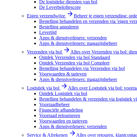
De logistieke diensten van bol
De Leverbeloftescore
Eigen verzendwijze
Beheer je eigen verzending: order
Bestelling behandelen en verzenden via 'eigen ver
Bestelling annuleren
Levertijd
Apps & dienstverleners: verzenden
Apps & dienstverleners: magazijnbeheer
Verzenden via bol
Alles over Verzenden via bol: diens
Ontdek Verzenden via bol Standaard
Ontdek Verzenden via bol Compleet
Bestelling behandelen via Verzenden via bol
Voorwaarden & tarieven
Apps & dienstverleners: magazijnbeheer
Logistiek via bol
Alles over Logistiek via bol: voorr
Ontdek Logistiek via bol
Bestelling behandelen & verzenden via logistiek vi
Voorraadbeheer
Financiële afhandeling
Voorraad retourneren
Voorwaarden en tarieven
Apps & dienstverleners: verzenden
Service & Afrekenen
Alles over retouren, klantconta