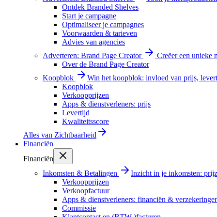
Ontdek Branded Shelves
Start je campagne
Optimaliseer je campagnes
Voorwaarden & tarieven
Advies van agencies
Adverteren: Brand Page Creator
Creëer een unieke m
Over de Brand Page Creator
Koopblok
Win het koopblok: invloed van prijs, levert
Koopblok
Verkoopprijzen
Apps & dienstverleners: prijs
Levertijd
Kwaliteitsscore
Alles van
Zichtbaarheid
Financiën
Financiën
Inkomsten & Betalingen
Inzicht in je inkomsten: pri
Verkoopprijzen
Verkoopfactuur
Apps & dienstverleners: financiën & verzekeringe
Commissie
Klantcontact en (BTW-)facturen