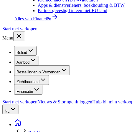
Apps & dienstverleners: boekhouding & BTW
Partner gevestigd in een niet-EU land
Alles van
Financiën
Start met verkopen
Menu
Beleid
Aanbod
Bestellingen & Verzenden
Zichtbaarheid
Financiën
Start met verkopen
Nieuws & Storingen
Inloggen
Hulp bij mijn verkoo
NL