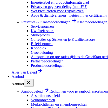
Energielabel en productinformatieblad
Privacy en gegevensdeling (non-EU)
Wet Precursoren voor Explosieven
Apps & dienstverleners: wetgeving & certificering
Prestaties & Klantbeoordelingen
Klantbeoordelingen, 
Servicenormen
Kwaliteitsscore
Strikeproces
Correcties op Strikes en je Kwaliteitsscore
Beleidspunten
Koopblok
Groeibeloning
Aanspreken op prestaties tijdens de GroeiStart per
Partnerbeoordelingen
Productbeoordelingen
Alles van
Beleid
Aanbod
Aanbod
Aanbodbeleid
Richtlijnen voor je aanbod: assortimen
Assortimentsbeleid
Verkooprechten
Merkrichtlijnen en eigendomsrechten