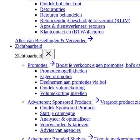
Ontdek bol.checkout
Retouropties
Retouren behandelen
Retourzending beschadigd of vermist (RLIM)
Apps & dienstverleners: retouren
Klantcontact en (BTW-)facturen
Alles van
Bestellingen & Verzenden
Zichtbaarheid
Zichtbaarheid
Promoties
Boost je verkoop: eigen promoties, bol's
Promotiemogelijkheden
Eigen promoties
Deelnemen aan promoties via bol
Ontdek volumekorting
Volumekorting instellen
Adverteren: Sponsored Products
Vergroot product zi
Ontdek Sponsored Products
Start je campagne
Analyseer & optimaliseer
Voorwaarden & tarieven
Advies van agencies
Adverteren: Branded Shelves
Toon je merkproducten 