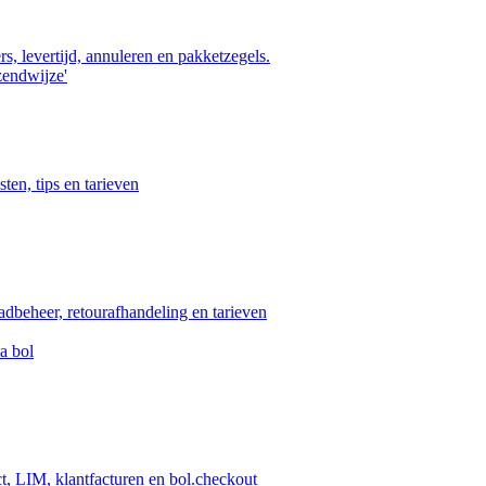
s, levertijd, annuleren en pakketzegels.
zendwijze'
ten, tips en tarieven
aadbeheer, retourafhandeling en tarieven
a bol
ct, LIM, klantfacturen en bol.checkout