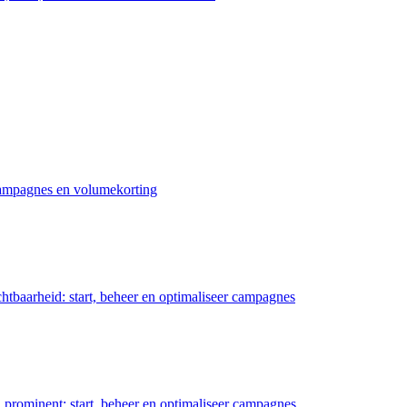
 campagnes en volumekorting
chtbaarheid: start, beheer en optimaliseer campagnes
prominent: start, beheer en optimaliseer campagnes