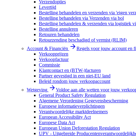
Verzendopties
Levertijd
Bestelling behandelen en verzenden via 'eigen ver
Bestelling behandelen via Verzenden via bol
Bestelling behandelen & verzenden via logistiek vi
Bestelling annuleren
Retouren behandelen
Retourzending beschadigd of vermist (RLIM)
Account & Financiën
Regels voor jouw account en f
Verkoopprijzen
Verkoopfactuur
Commissie
Klantcontact en (BTW-)facturen
Partner gevestigd in een niet-EU land
Beleid rondom jouw verkoopaccount
Wetgeving
Voldoe aan alle wetten voor jouw verkoo
General Product Safety Regulation
Algemene Verordening Gegevensbescherming
Europese informatieverplichtingen
Verantwoordelijke marktdeelnemers
European Accessibility Act
Europese Data Act
European Union Deforestation Regulation
UPV - Uitgebreide Producentenverantwoordelijkh