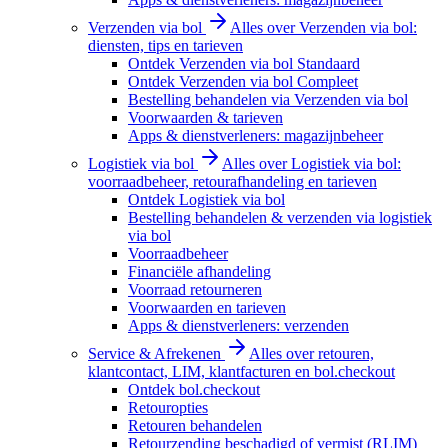
Verzenden via bol
Alles over Verzenden via bol:
diensten, tips en tarieven
Ontdek Verzenden via bol Standaard
Ontdek Verzenden via bol Compleet
Bestelling behandelen via Verzenden via bol
Voorwaarden & tarieven
Apps & dienstverleners: magazijnbeheer
Logistiek via bol
Alles over Logistiek via bol:
voorraadbeheer, retourafhandeling en tarieven
Ontdek Logistiek via bol
Bestelling behandelen & verzenden via logistiek
via bol
Voorraadbeheer
Financiële afhandeling
Voorraad retourneren
Voorwaarden en tarieven
Apps & dienstverleners: verzenden
Service & Afrekenen
Alles over retouren,
klantcontact, LIM, klantfacturen en bol.checkout
Ontdek bol.checkout
Retouropties
Retouren behandelen
Retourzending beschadigd of vermist (RLIM)