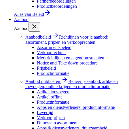
Partnerbeoordelingen
Productbeoordelingen
Alles van
Beleid
Aanbod
Aanbod
Aanbodbeleid
Richtlijnen voor je aanbod:
assortiment, prijzen en verkooprechten
Assortimentsbeleid
Verkooprechten
Merkrichtlijnen en eigendomsrechten
Notice and Take down procedure
Prijsbeleid
Productinformatie
Aanbod publiceren
Beheer je aanbod: artikelen
toevoegen, online krijgen en productinformatie
Artikel toevoegen
Artikel offline
Productinformatie
Apps en dienstverleners: productinformatie
Levertijd
Verkoopprijzen
Duurzaam assortiment
Apps & dienstverleners: duurzaamheid