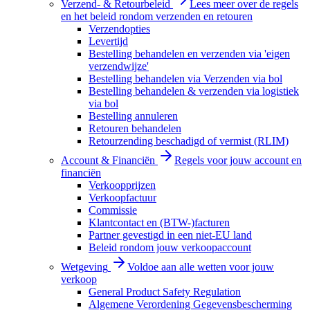
Verzend- & Retourbeleid
Lees meer over de regels
en het beleid rondom verzenden en retouren
Verzendopties
Levertijd
Bestelling behandelen en verzenden via 'eigen
verzendwijze'
Bestelling behandelen via Verzenden via bol
Bestelling behandelen & verzenden via logistiek
via bol
Bestelling annuleren
Retouren behandelen
Retourzending beschadigd of vermist (RLIM)
Account & Financiën
Regels voor jouw account en
financiën
Verkoopprijzen
Verkoopfactuur
Commissie
Klantcontact en (BTW-)facturen
Partner gevestigd in een niet-EU land
Beleid rondom jouw verkoopaccount
Wetgeving
Voldoe aan alle wetten voor jouw
verkoop
General Product Safety Regulation
Algemene Verordening Gegevensbescherming