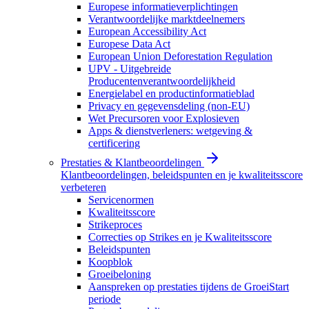
Europese informatieverplichtingen
Verantwoordelijke marktdeelnemers
European Accessibility Act
Europese Data Act
European Union Deforestation Regulation
UPV - Uitgebreide
Producentenverantwoordelijkheid
Energielabel en productinformatieblad
Privacy en gegevensdeling (non-EU)
Wet Precursoren voor Explosieven
Apps & dienstverleners: wetgeving &
certificering
Prestaties & Klantbeoordelingen
Klantbeoordelingen, beleidspunten en je kwaliteitsscore
verbeteren
Servicenormen
Kwaliteitsscore
Strikeproces
Correcties op Strikes en je Kwaliteitsscore
Beleidspunten
Koopblok
Groeibeloning
Aanspreken op prestaties tijdens de GroeiStart
periode