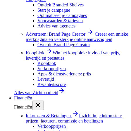
Ontdek Branded Shelves
Start je campagne
Optimaliseer je campagnes
Voorwaarden & tarieven
Advies van agencies
Adverteren: Brand Page Creator
Creëer een unieke
merkpagina en versterk je online aanwezigheid
Over de Brand Page Creator
Koopblok
Win het koopblok: invloed van prijs,
levertijd en prestaties
Koopblok
Verkoopprijzen
Apps & dienstverleners: prijs
Levertijd
Kwaliteitsscore
Alles van
Zichtbaarheid
Financiën
Financiën
Inkomsten & Betalingen
Inzicht in je inkomsten:
prijzen, facturen, commissie en betalingen
Verkoopprijzen