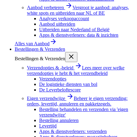
Aanbod verbeteren
Vergroot je aanbod: analyses,
white spots en uitbreiden naar NL of BE
Analyses verkoopaccount
Aanbod uitbreiden
Uitbreiden naar Nederland of België
Apps & dienstverleners: data & inzichten
Alles van
Aanbod
Bestellingen & Verzenden
Bestellingen & Verzenden
Verzendopties & -beleid
Lees meer over welke
verzendopties je hebt & het verzendbeleid
Verzendopties
De logistieke diensten van bol
De Leverbeloftescore
Eigen verzendwijze
Beheer je eigen verzending:
orders, levertijd, annuleren en pakketzegels.
Bestelling behandelen en verzenden via 'eigen
verzendwijze'
Bestelling annuleren
Levertijd
Apps & dienstverleners: verzenden
Apps & dienstverleners: magazijnbeheer