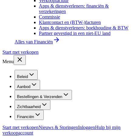
Verkoopfactuur
Apps & dienstverleners: financiën &
verzekeringen
Commissie
Klantcontact en (BTW-)facturen
Apps & dienstverleners: boekhouding & BTW
Partner gevestigd in een niet-EU land
Alles van
Financiën
Start met verkopen
Menu
Beleid
Aanbod
Bestellingen & Verzenden
Zichtbaarheid
Financiën
Start met verkopen
Nieuws & Storingen
Inloggen
Hulp bij mijn
verkoopaccount