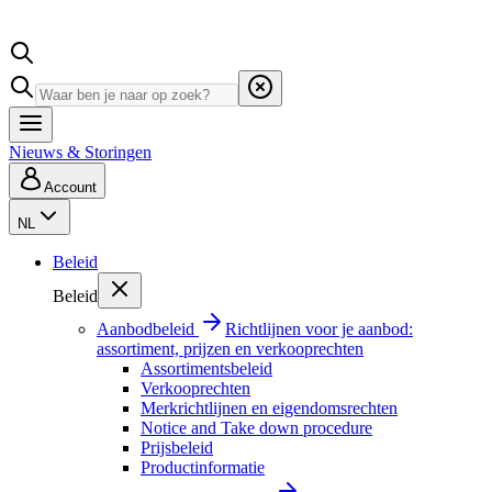
Nieuws & Storingen
Account
NL
Beleid
Beleid
Aanbodbeleid
Richtlijnen voor je aanbod:
assortiment, prijzen en verkooprechten
Assortimentsbeleid
Verkooprechten
Merkrichtlijnen en eigendomsrechten
Notice and Take down procedure
Prijsbeleid
Productinformatie