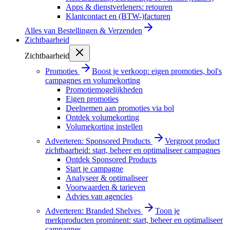
Apps & dienstverleners: retouren
Klantcontact en (BTW-)facturen
Alles van
Bestellingen & Verzenden
Zichtbaarheid
Zichtbaarheid
Promoties
Boost je verkoop: eigen promoties, bol's
campagnes en volumekorting
Promotiemogelijkheden
Eigen promoties
Deelnemen aan promoties via bol
Ontdek volumekorting
Volumekorting instellen
Adverteren: Sponsored Products
Vergroot product
zichtbaarheid: start, beheer en optimaliseer campagnes
Ontdek Sponsored Products
Start je campagne
Analyseer & optimaliseer
Voorwaarden & tarieven
Advies van agencies
Adverteren: Branded Shelves
Toon je
merkproducten prominent: start, beheer en optimaliseer
campagnes