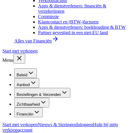
Verkoopfactuur
Apps & dienstverleners: financiën &
verzekeringen
Commissie
Klantcontact en (BTW-)facturen
Apps & dienstverleners: boekhouding & BTW
Partner gevestigd in een niet-EU land
Alles van
Financiën
Start met verkopen
Menu
Beleid
Aanbod
Bestellingen & Verzenden
Zichtbaarheid
Financiën
Start met verkopen
Nieuws & Storingen
Inloggen
Hulp bij mijn
verkoopaccount