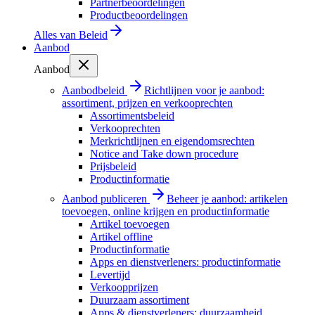
Partnerbeoordelingen
Productbeoordelingen
Alles van
Beleid
Aanbod
Aanbod
Aanbodbeleid
Richtlijnen voor je aanbod:
assortiment, prijzen en verkooprechten
Assortimentsbeleid
Verkooprechten
Merkrichtlijnen en eigendomsrechten
Notice and Take down procedure
Prijsbeleid
Productinformatie
Aanbod publiceren
Beheer je aanbod: artikelen
toevoegen, online krijgen en productinformatie
Artikel toevoegen
Artikel offline
Productinformatie
Apps en dienstverleners: productinformatie
Levertijd
Verkoopprijzen
Duurzaam assortiment
Apps & dienstverleners: duurzaamheid