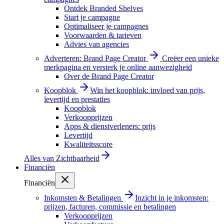
Ontdek Branded Shelves
Start je campagne
Optimaliseer je campagnes
Voorwaarden & tarieven
Advies van agencies
Adverteren: Brand Page Creator
Creëer een unieke
merkpagina en versterk je online aanwezigheid
Over de Brand Page Creator
Koopblok
Win het koopblok: invloed van prijs,
levertijd en prestaties
Koopblok
Verkoopprijzen
Apps & dienstverleners: prijs
Levertijd
Kwaliteitsscore
Alles van
Zichtbaarheid
Financiën
Financiën
Inkomsten & Betalingen
Inzicht in je inkomsten:
prijzen, facturen, commissie en betalingen
Verkoopprijzen