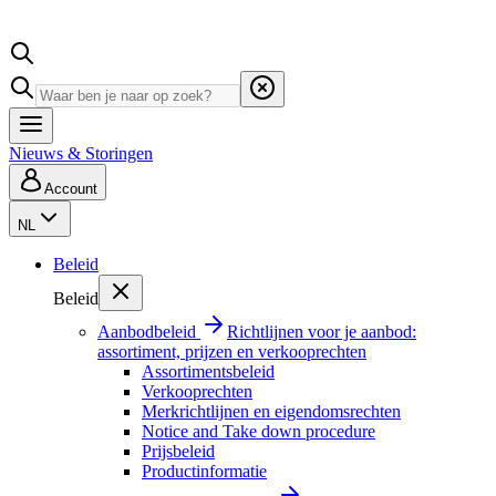
Nieuws & Storingen
Account
NL
Beleid
Beleid
Aanbodbeleid
Richtlijnen voor je aanbod:
assortiment, prijzen en verkooprechten
Assortimentsbeleid
Verkooprechten
Merkrichtlijnen en eigendomsrechten
Notice and Take down procedure
Prijsbeleid
Productinformatie