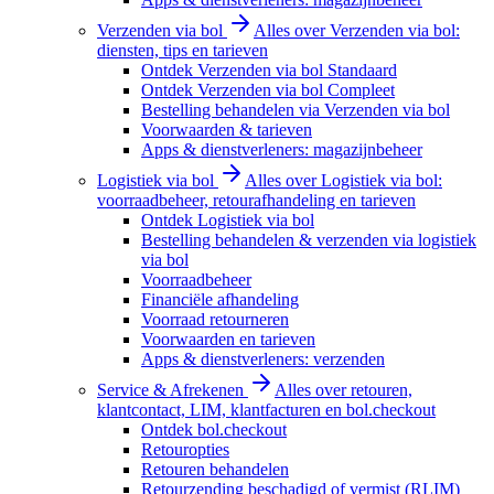
Verzenden via bol
Alles over Verzenden via bol:
diensten, tips en tarieven
Ontdek Verzenden via bol Standaard
Ontdek Verzenden via bol Compleet
Bestelling behandelen via Verzenden via bol
Voorwaarden & tarieven
Apps & dienstverleners: magazijnbeheer
Logistiek via bol
Alles over Logistiek via bol:
voorraadbeheer, retourafhandeling en tarieven
Ontdek Logistiek via bol
Bestelling behandelen & verzenden via logistiek
via bol
Voorraadbeheer
Financiële afhandeling
Voorraad retourneren
Voorwaarden en tarieven
Apps & dienstverleners: verzenden
Service & Afrekenen
Alles over retouren,
klantcontact, LIM, klantfacturen en bol.checkout
Ontdek bol.checkout
Retouropties
Retouren behandelen
Retourzending beschadigd of vermist (RLIM)