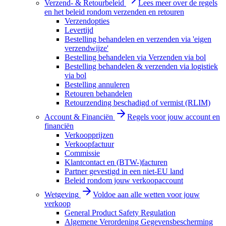
Verzend- & Retourbeleid
Lees meer over de regels
en het beleid rondom verzenden en retouren
Verzendopties
Levertijd
Bestelling behandelen en verzenden via 'eigen
verzendwijze'
Bestelling behandelen via Verzenden via bol
Bestelling behandelen & verzenden via logistiek
via bol
Bestelling annuleren
Retouren behandelen
Retourzending beschadigd of vermist (RLIM)
Account & Financiën
Regels voor jouw account en
financiën
Verkoopprijzen
Verkoopfactuur
Commissie
Klantcontact en (BTW-)facturen
Partner gevestigd in een niet-EU land
Beleid rondom jouw verkoopaccount
Wetgeving
Voldoe aan alle wetten voor jouw
verkoop
General Product Safety Regulation
Algemene Verordening Gegevensbescherming