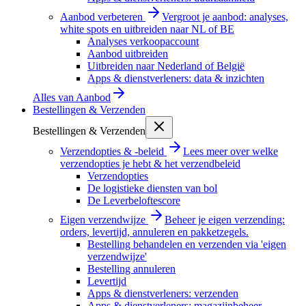
Aanbod verbeteren
Vergroot je aanbod: analyses,
white spots en uitbreiden naar NL of BE
Analyses verkoopaccount
Aanbod uitbreiden
Uitbreiden naar Nederland of België
Apps & dienstverleners: data & inzichten
Alles van
Aanbod
Bestellingen & Verzenden
Bestellingen & Verzenden
Verzendopties & -beleid
Lees meer over welke
verzendopties je hebt & het verzendbeleid
Verzendopties
De logistieke diensten van bol
De Leverbeloftescore
Eigen verzendwijze
Beheer je eigen verzending:
orders, levertijd, annuleren en pakketzegels.
Bestelling behandelen en verzenden via 'eigen
verzendwijze'
Bestelling annuleren
Levertijd
Apps & dienstverleners: verzenden
Apps & dienstverleners: magazijnbeheer