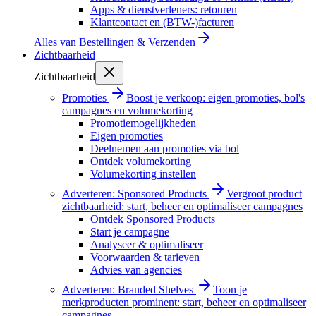
Apps & dienstverleners: retouren
Klantcontact en (BTW-)facturen
Alles van
Bestellingen & Verzenden
Zichtbaarheid
Zichtbaarheid
Promoties
Boost je verkoop: eigen promoties, bol's
campagnes en volumekorting
Promotiemogelijkheden
Eigen promoties
Deelnemen aan promoties via bol
Ontdek volumekorting
Volumekorting instellen
Adverteren: Sponsored Products
Vergroot product
zichtbaarheid: start, beheer en optimaliseer campagnes
Ontdek Sponsored Products
Start je campagne
Analyseer & optimaliseer
Voorwaarden & tarieven
Advies van agencies
Adverteren: Branded Shelves
Toon je
merkproducten prominent: start, beheer en optimaliseer
campagnes