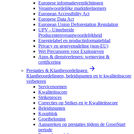
Europese informatieverplichtingen
Verantwoordelijke marktdeelnemers
European Accessibility Act
Europese Data Act
European Union Deforestation Regulation
UPV - Uitgebreide
Producentenverantwoordelijkheid
Energielabel en productinformatieblad
Privacy en gegevensdeling (non-EU)
Wet Precursoren voor Explosieven
Apps & dienstverleners: wetgeving &
certificering
Prestaties & Klantbeoordelingen
Klantbeoordelingen, beleidspunten en je kwaliteitsscore
verbeteren
Servicenormen
Kwaliteitsscore
Strikeproces
Correcties op Strikes en je Kwaliteitsscore
Beleidspunten
Koopblok
Groeibeloning
Aanspreken op prestaties tijdens de GroeiStart
periode