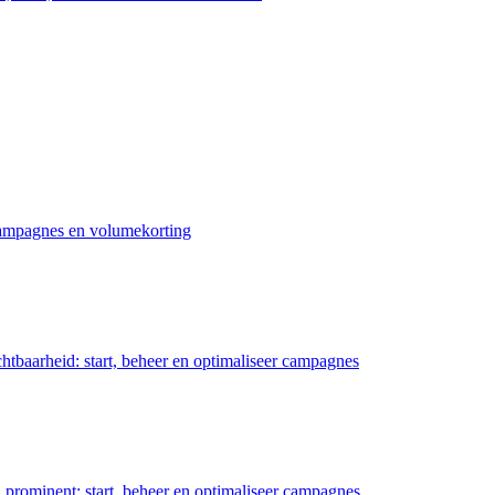
 campagnes en volumekorting
chtbaarheid: start, beheer en optimaliseer campagnes
prominent: start, beheer en optimaliseer campagnes