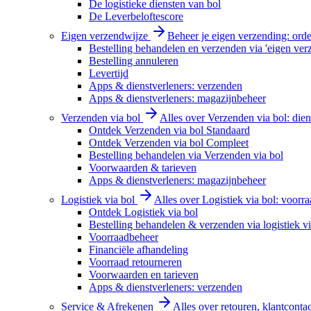
De logistieke diensten van bol
De Leverbeloftescore
Eigen verzendwijze
Beheer je eigen verzending: order
Bestelling behandelen en verzenden via 'eigen ver
Bestelling annuleren
Levertijd
Apps & dienstverleners: verzenden
Apps & dienstverleners: magazijnbeheer
Verzenden via bol
Alles over Verzenden via bol: diens
Ontdek Verzenden via bol Standaard
Ontdek Verzenden via bol Compleet
Bestelling behandelen via Verzenden via bol
Voorwaarden & tarieven
Apps & dienstverleners: magazijnbeheer
Logistiek via bol
Alles over Logistiek via bol: voorr
Ontdek Logistiek via bol
Bestelling behandelen & verzenden via logistiek vi
Voorraadbeheer
Financiële afhandeling
Voorraad retourneren
Voorwaarden en tarieven
Apps & dienstverleners: verzenden
Service & Afrekenen
Alles over retouren, klantconta