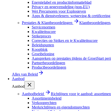
Energielabel en productinformatieblad
Privacy en gegevensdeling (non-EU)
Wet Precursoren voor Explosieven
Apps & dienstverleners: wetgeving & certificering
Prestaties & Klantbeoordelingen
Klantbeoordelingen, 
Servicenormen
Kwaliteitsscore
Strikeproces
Correcties op Strikes en je Kwaliteitsscore
Beleidspunten
Koopblok
Groeibeloning
Aanspreken op prestaties tijdens de GroeiStart per
Partnerbeoordelingen
Productbeoordelingen
Alles van
Beleid
Aanbod
Aanbod
Aanbodbeleid
Richtlijnen voor je aanbod: assortimen
Assortimentsbeleid
Verkooprechten
Merkrichtlijnen en eigendomsrechten