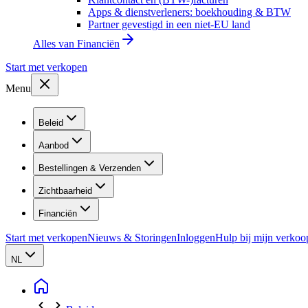
Apps & dienstverleners: boekhouding & BTW
Partner gevestigd in een niet-EU land
Alles van
Financiën
Start met verkopen
Menu
Beleid
Aanbod
Bestellingen & Verzenden
Zichtbaarheid
Financiën
Start met verkopen
Nieuws & Storingen
Inloggen
Hulp bij mijn verkoo
NL