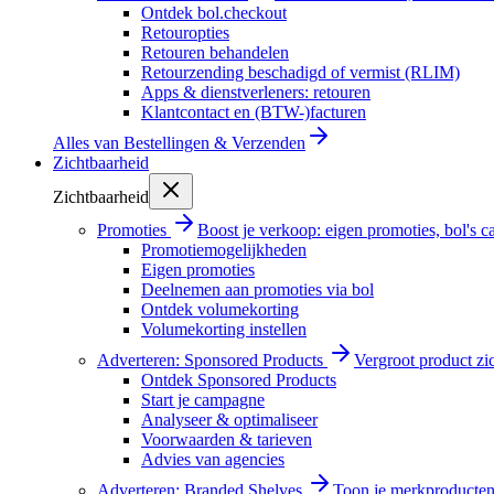
Ontdek bol.checkout
Retouropties
Retouren behandelen
Retourzending beschadigd of vermist (RLIM)
Apps & dienstverleners: retouren
Klantcontact en (BTW-)facturen
Alles van
Bestellingen & Verzenden
Zichtbaarheid
Zichtbaarheid
Promoties
Boost je verkoop: eigen promoties, bol's
Promotiemogelijkheden
Eigen promoties
Deelnemen aan promoties via bol
Ontdek volumekorting
Volumekorting instellen
Adverteren: Sponsored Products
Vergroot product zi
Ontdek Sponsored Products
Start je campagne
Analyseer & optimaliseer
Voorwaarden & tarieven
Advies van agencies
Adverteren: Branded Shelves
Toon je merkproducten 