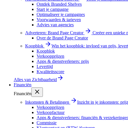
Ontdek Branded Shelves
Start je campagne
Optimaliseer je campagnes
Voorwaarden & tarieven
Advies van agencies
Adverteren: Brand Page Creator
Creëer een unieke m
Over de Brand Page Creator
Koopblok
Win het koopblok: invloed van prijs, levert
Koopblok
Verkoopprijzen
Apps & dienstverleners: prijs
Levertijd
Kwaliteitsscore
Alles van
Zichtbaarheid
Financiën
Financiën
Inkomsten & Betalingen
Inzicht in je inkomsten: pri
Verkoopprijzen
Verkoopfactuur
Apps & dienstverleners: financiën & verzekeringe
Commissie
Klantcontact en (BTW-)facturen