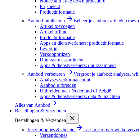
Notice and Take down procedure
Prijsbeleid
Productinformatie
Aanbod publiceren
Beheer je aanbod: artikelen toevo
Artikel toevoegen
Artikel offline
Productinformatie
Apps en dienstverleners: productinformatie
Levertijd
Verkoopprijzen
Duurzaam assortiment
Apps & dienstverleners: duurzaamheid
Aanbod verbeteren
Vergroot je aanbod: analyses, wh
Analyses verkoopaccount
Aanbod uitbreiden
Uitbreiden naar Nederland of België
Apps & dienstverleners: data & inzichten
Alles van
Aanbod
Bestellingen & Verzenden
Bestellingen & Verzenden
Verzendopties & -beleid
Lees meer over welke verzen
Verzendopties