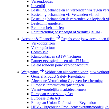
Verzendopties
Levertijd
Bestelling behandelen en verzenden via 'eigen ver
Bestelling behandelen via Verzenden via bol
Bestelling behandelen & verzenden via logistiek vi
Bestelling annuleren
Retouren behandelen
Retourzending beschadigd of vermist (RLIM)
Account & Financiën
Regels voor jouw account en f
Verkoopprijzen
Verkoopfactuur
Commissie
Klantcontact en (BTW-)facturen
Partner gevestigd in een niet-EU land
Beleid rondom jouw verkoopaccount
Wetgeving
Voldoe aan alle wetten voor jouw verkoo
General Product Safety Regulation
Algemene Verordening Gegevensbescherming
Europese informatieverplichtingen
Verantwoordelijke marktdeelnemers
European Accessibility Act
Europese Data Act
European Union Deforestation Regulation
UPV - Uitgebreide Producentenverantwoordelijkh