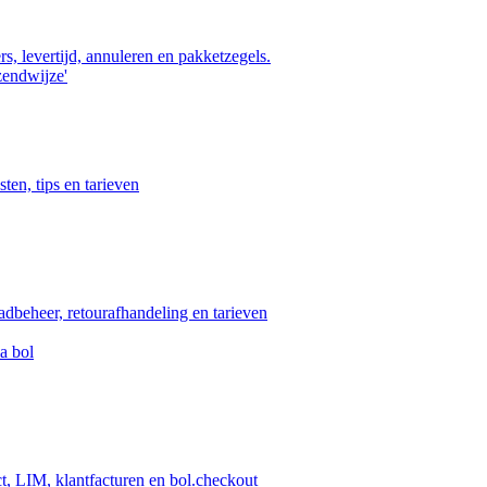
s, levertijd, annuleren en pakketzegels.
zendwijze'
ten, tips en tarieven
aadbeheer, retourafhandeling en tarieven
a bol
ct, LIM, klantfacturen en bol.checkout