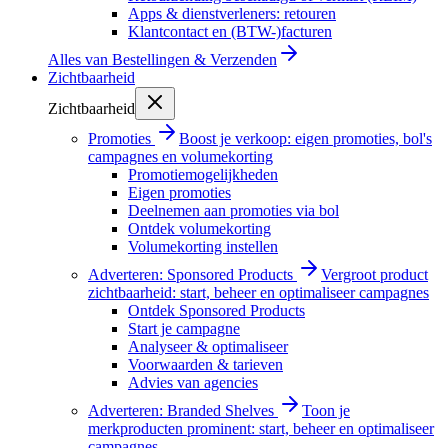
Apps & dienstverleners: retouren
Klantcontact en (BTW-)facturen
Alles van
Bestellingen & Verzenden
Zichtbaarheid
Zichtbaarheid
Promoties
Boost je verkoop: eigen promoties, bol's
campagnes en volumekorting
Promotiemogelijkheden
Eigen promoties
Deelnemen aan promoties via bol
Ontdek volumekorting
Volumekorting instellen
Adverteren: Sponsored Products
Vergroot product
zichtbaarheid: start, beheer en optimaliseer campagnes
Ontdek Sponsored Products
Start je campagne
Analyseer & optimaliseer
Voorwaarden & tarieven
Advies van agencies
Adverteren: Branded Shelves
Toon je
merkproducten prominent: start, beheer en optimaliseer
campagnes