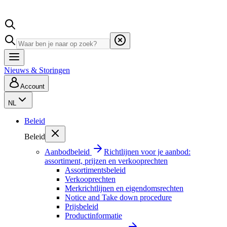
Nieuws & Storingen
Account
NL
Beleid
Beleid
Aanbodbeleid
Richtlijnen voor je aanbod:
assortiment, prijzen en verkooprechten
Assortimentsbeleid
Verkooprechten
Merkrichtlijnen en eigendomsrechten
Notice and Take down procedure
Prijsbeleid
Productinformatie