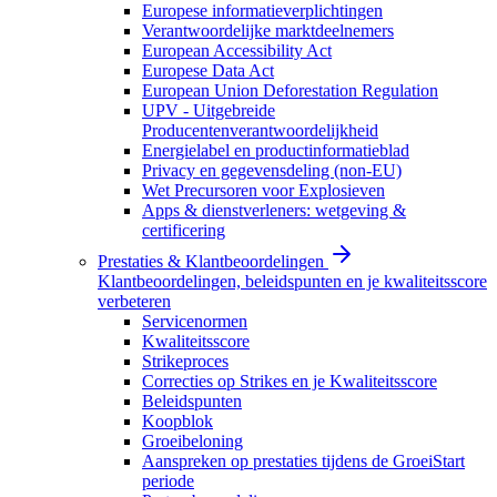
Europese informatieverplichtingen
Verantwoordelijke marktdeelnemers
European Accessibility Act
Europese Data Act
European Union Deforestation Regulation
UPV - Uitgebreide
Producentenverantwoordelijkheid
Energielabel en productinformatieblad
Privacy en gegevensdeling (non-EU)
Wet Precursoren voor Explosieven
Apps & dienstverleners: wetgeving &
certificering
Prestaties & Klantbeoordelingen
Klantbeoordelingen, beleidspunten en je kwaliteitsscore
verbeteren
Servicenormen
Kwaliteitsscore
Strikeproces
Correcties op Strikes en je Kwaliteitsscore
Beleidspunten
Koopblok
Groeibeloning
Aanspreken op prestaties tijdens de GroeiStart
periode