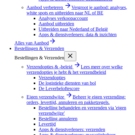
Aanbod verbeteren
Vergroot je aanbod: analyses,
white spots en uitbreiden naar NL of BE
Analyses verkoopaccount
Aanbod uitbreiden
Uitbreiden naar Nederland of België
Apps & dienstverleners: data & inzichten
Alles van
Aanbod
Bestellingen & Verzenden
Bestellingen & Verzenden
Verzendopties & -beleid
Lees meer over welke
verzendopties je hebt & het verzendbeleid
Verzendopties
De logistieke diensten van bol
De Leverbeloftescore
Eigen verzendwijze
Beheer je eigen verzending:
orders, levertijd, annuleren en pakketzegels.
Bestelling behandelen en verzenden via 'eigen
verzendwijze'
Bestelling annuleren
Levertijd
Apps & dienstverleners: verzenden
Apps & dienstverleners: magazijnbeheer