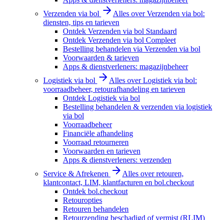
Verzenden via bol
Alles over Verzenden via bol:
diensten, tips en tarieven
Ontdek Verzenden via bol Standaard
Ontdek Verzenden via bol Compleet
Bestelling behandelen via Verzenden via bol
Voorwaarden & tarieven
Apps & dienstverleners: magazijnbeheer
Logistiek via bol
Alles over Logistiek via bol:
voorraadbeheer, retourafhandeling en tarieven
Ontdek Logistiek via bol
Bestelling behandelen & verzenden via logistiek
via bol
Voorraadbeheer
Financiële afhandeling
Voorraad retourneren
Voorwaarden en tarieven
Apps & dienstverleners: verzenden
Service & Afrekenen
Alles over retouren,
klantcontact, LIM, klantfacturen en bol.checkout
Ontdek bol.checkout
Retouropties
Retouren behandelen
Retourzending beschadigd of vermist (RLIM)