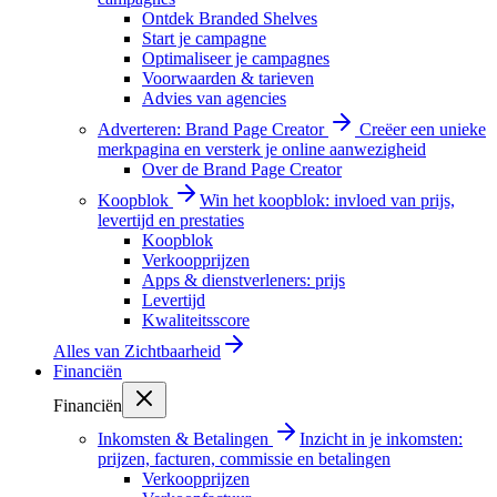
Ontdek Branded Shelves
Start je campagne
Optimaliseer je campagnes
Voorwaarden & tarieven
Advies van agencies
Adverteren: Brand Page Creator
Creëer een unieke
merkpagina en versterk je online aanwezigheid
Over de Brand Page Creator
Koopblok
Win het koopblok: invloed van prijs,
levertijd en prestaties
Koopblok
Verkoopprijzen
Apps & dienstverleners: prijs
Levertijd
Kwaliteitsscore
Alles van
Zichtbaarheid
Financiën
Financiën
Inkomsten & Betalingen
Inzicht in je inkomsten:
prijzen, facturen, commissie en betalingen
Verkoopprijzen