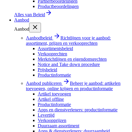
Partnerbeoordelingen
Productbeoordelingen
Alles van
Beleid
Aanbod
Aanbod
Aanbodbeleid
Richtlijnen voor je aanbod:
assortiment, prijzen en verkooprechten
Assortimentsbeleid
Verkooprechten
Merkrichtlijnen en eigendomsrechten
Notice and Take down procedure
Prijsbeleid
Productinformatie
Aanbod publiceren
Beheer je aanbod: artikelen
toevoegen, online krijgen en productinformatie
Artikel toevoegen
Artikel offline
Productinformatie
Apps en dienstverleners: productinformatie
Levertijd
Verkoopprijzen
Duurzaam assortiment
Apps & dienstverleners: duurzaamheid