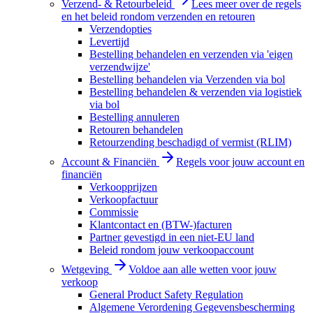
Verzend- & Retourbeleid
Lees meer over de regels
en het beleid rondom verzenden en retouren
Verzendopties
Levertijd
Bestelling behandelen en verzenden via 'eigen
verzendwijze'
Bestelling behandelen via Verzenden via bol
Bestelling behandelen & verzenden via logistiek
via bol
Bestelling annuleren
Retouren behandelen
Retourzending beschadigd of vermist (RLIM)
Account & Financiën
Regels voor jouw account en
financiën
Verkoopprijzen
Verkoopfactuur
Commissie
Klantcontact en (BTW-)facturen
Partner gevestigd in een niet-EU land
Beleid rondom jouw verkoopaccount
Wetgeving
Voldoe aan alle wetten voor jouw
verkoop
General Product Safety Regulation
Algemene Verordening Gegevensbescherming