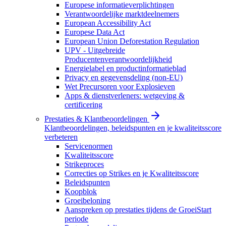
Europese informatieverplichtingen
Verantwoordelijke marktdeelnemers
European Accessibility Act
Europese Data Act
European Union Deforestation Regulation
UPV - Uitgebreide
Producentenverantwoordelijkheid
Energielabel en productinformatieblad
Privacy en gegevensdeling (non-EU)
Wet Precursoren voor Explosieven
Apps & dienstverleners: wetgeving &
certificering
Prestaties & Klantbeoordelingen
Klantbeoordelingen, beleidspunten en je kwaliteitsscore
verbeteren
Servicenormen
Kwaliteitsscore
Strikeproces
Correcties op Strikes en je Kwaliteitsscore
Beleidspunten
Koopblok
Groeibeloning
Aanspreken op prestaties tijdens de GroeiStart
periode