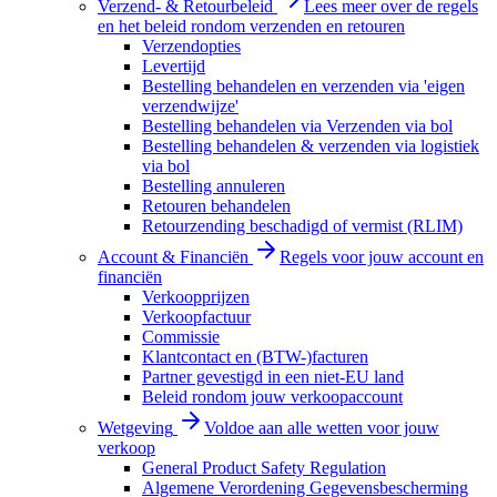
Verzend- & Retourbeleid
Lees meer over de regels
en het beleid rondom verzenden en retouren
Verzendopties
Levertijd
Bestelling behandelen en verzenden via 'eigen
verzendwijze'
Bestelling behandelen via Verzenden via bol
Bestelling behandelen & verzenden via logistiek
via bol
Bestelling annuleren
Retouren behandelen
Retourzending beschadigd of vermist (RLIM)
Account & Financiën
Regels voor jouw account en
financiën
Verkoopprijzen
Verkoopfactuur
Commissie
Klantcontact en (BTW-)facturen
Partner gevestigd in een niet-EU land
Beleid rondom jouw verkoopaccount
Wetgeving
Voldoe aan alle wetten voor jouw
verkoop
General Product Safety Regulation
Algemene Verordening Gegevensbescherming