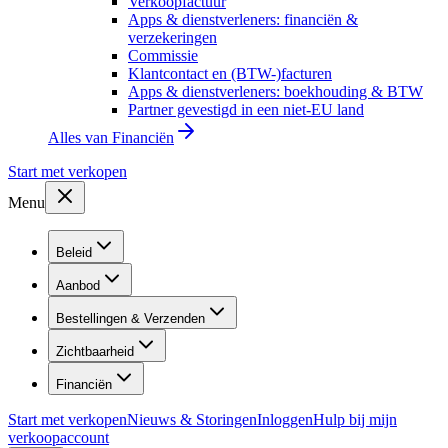
Verkoopfactuur
Apps & dienstverleners: financiën &
verzekeringen
Commissie
Klantcontact en (BTW-)facturen
Apps & dienstverleners: boekhouding & BTW
Partner gevestigd in een niet-EU land
Alles van
Financiën
Start met verkopen
Menu
Beleid
Aanbod
Bestellingen & Verzenden
Zichtbaarheid
Financiën
Start met verkopen
Nieuws & Storingen
Inloggen
Hulp bij mijn
verkoopaccount