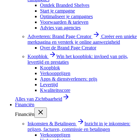
Ontdek Branded Shelves
Start je campagne
Optimaliseer je campagnes
Voorwaarden & tarieven
Advies van agencies
Adverteren: Brand Page Creator
Creëer een unieke
merkpagina en versterk je online aanwezigheid
Over de Brand Page Creator
Koopblok
Win het koopblok: invloed van prijs,
levertijd en prestaties
Koopblok
Verkoopprijzen
Apps & dienstverleners: prijs
Levertijd
Kwaliteitsscore
Alles van
Zichtbaarheid
Financiën
Financiën
Inkomsten & Betalingen
Inzicht in je inkomsten:
prijzen, facturen, commissie en betalingen
Verkoopprijzen