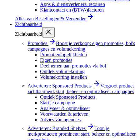
Apps & dienstverleners: retouren
Klantcontact en (BTW-)facturen
Alles van
Bestellingen & Verzenden
Zichtbaarheid
Zichtbaarheid
Promoties
Boost je verkoop: eigen promoties, bol's
campagnes en volumekorting
Promotiemogelijkheden
Eigen promoties
Deelnemen aan promoties via bol
Ontdek volumekorting
Volumekorting instellen
Adverteren: Sponsored Products
Vergroot product
zichtbaarheid: start, beheer en optimaliseer campagnes
Ontdek Sponsored Products
Start je campagne
Analyseer & optimaliseer
Voorwaarden & tarieven
Advies van agencies
Adverteren: Branded Shelves
Toon je
merkproducten prominent: start, beheer en optimaliseer
campagnes