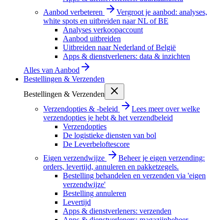
Aanbod verbeteren
Vergroot je aanbod: analyses,
white spots en uitbreiden naar NL of BE
Analyses verkoopaccount
Aanbod uitbreiden
Uitbreiden naar Nederland of België
Apps & dienstverleners: data & inzichten
Alles van
Aanbod
Bestellingen & Verzenden
Bestellingen & Verzenden
Verzendopties & -beleid
Lees meer over welke
verzendopties je hebt & het verzendbeleid
Verzendopties
De logistieke diensten van bol
De Leverbeloftescore
Eigen verzendwijze
Beheer je eigen verzending:
orders, levertijd, annuleren en pakketzegels.
Bestelling behandelen en verzenden via 'eigen
verzendwijze'
Bestelling annuleren
Levertijd
Apps & dienstverleners: verzenden
Apps & dienstverleners: magazijnbeheer