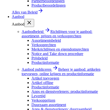
Partnerbeoordelingen
Productbeoordelingen
Alles van
Beleid
Aanbod
Aanbod
Aanbodbeleid
Richtlijnen voor je aanbod:
assortiment, prijzen en verkooprechten
Assortimentsbeleid
Verkooprechten
Merkrichtlijnen en eigendomsrechten
Notice and Take down procedure
Prijsbeleid
Productinformatie
Aanbod publiceren
Beheer je aanbod: artikelen
toevoegen, online krijgen en productinformatie
Artikel toevoegen
Artikel offline
Productinformatie
Apps en dienstverleners: productinformatie
Levertijd
Verkoopprijzen
Duurzaam assortiment
Apps & dienstverleners: duurzaamheid