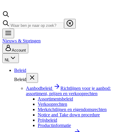
Nieuws & Storingen
Account
NL
Beleid
Beleid
Aanbodbeleid
Richtlijnen voor je aanbod:
assortiment, prijzen en verkooprechten
Assortimentsbeleid
Verkooprechten
Merkrichtlijnen en eigendomsrechten
Notice and Take down procedure
Prijsbeleid
Productinformatie