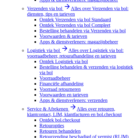
Verzenden via bol
Alles over Verzenden via bol:
diensten, tips en tarieven
Ontdek Verzenden via bol Standaard
Ontdek Verzenden via bol Compleet
Bestelling behandelen via Verzenden via bol
Voorwaarden & tarieven
Apps & dienstverleners: magazijnbeheer
Logistiek via bol
Alles over Logistiek via bol:
voorraadbeheer, retourafhandeling en tarieven
Ontdek Logistiek via bol
Bestelling behandelen & verzenden via logistiek
via bol
Voorraadbeheer
Financiële afhandeling
Voorraad retourneren
Voorwaarden en tarieven
Apps & dienstverleners: verzenden
Service & Afrekenen
Alles over retouren,
klantcontact, LIM, klantfacturen en bol.checkout
Ontdek bol.checkout
Retouropties
Retouren behandelen
Retourzending beschadigd of vermist (RLIM)