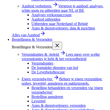
Aanbod verbeteren
Vergroot je aanbod: analyses,
white spots en uitbreiden naar NL of BE
Analyses verkoopaccount
Aanbod uitbreiden
Uitbreiden naar Nederland of België
Apps & dienstverleners: data & inzichten
Alles van
Aanbod
Bestellingen & Verzenden
Bestellingen & Verzenden
Verzendopties & -beleid
Lees meer over welke
verzendopties je hebt & het verzendbeleid
Verzendopties
De logistieke diensten van bol
De Leverbeloftescore
Eigen verzendwijze
Beheer je eigen verzending:
orders, levertijd, annuleren en pakketzegels.
Bestelling behandelen en verzenden via 'eigen
verzendwijze'
Bestelling annuleren
Levertijd
Apps & dienstverleners: verzenden
Apps & dienstverleners: magazijnbeheer