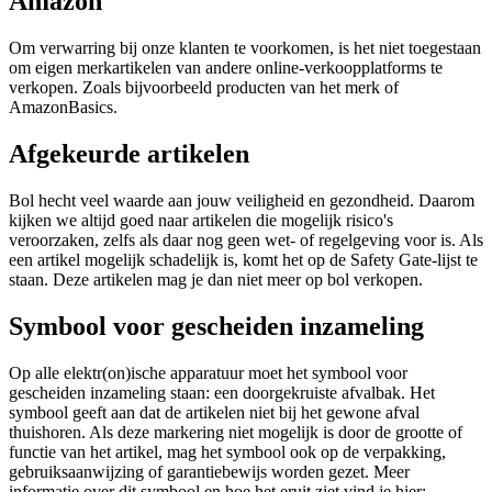
Amazon
Om verwarring bij onze klanten te voorkomen, is het niet toegestaan
om eigen merkartikelen van andere online-verkoopplatforms te
verkopen. Zoals bijvoorbeeld producten van het merk of
AmazonBasics.
Afgekeurde artikelen
Bol hecht veel waarde aan jouw veiligheid en gezondheid. Daarom
kijken we altijd goed naar artikelen die mogelijk risico's
veroorzaken, zelfs als daar nog geen wet- of regelgeving voor is. Als
een artikel mogelijk schadelijk is, komt het op de Safety Gate-lijst te
staan. Deze artikelen mag je dan niet meer op bol verkopen.
Symbool voor gescheiden inzameling
Op alle elektr(on)ische apparatuur moet het symbool voor
gescheiden inzameling staan: een doorgekruiste afvalbak. Het
symbool geeft aan dat de artikelen niet bij het gewone afval
thuishoren. Als deze markering niet mogelijk is door de grootte of
functie van het artikel, mag het symbool ook op de verpakking,
gebruiksaanwijzing of garantiebewijs worden gezet. Meer
informatie over dit symbool en hoe het eruit ziet vind je hier: