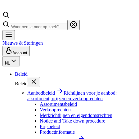
Nieuws & Storingen
Account
NL
Beleid
Beleid
Aanbodbeleid
Richtlijnen voor je aanbod:
assortiment, prijzen en verkooprechten
Assortimentsbeleid
Verkooprechten
Merkrichtlijnen en eigendomsrechten
Notice and Take down procedure
Prijsbeleid
Productinformatie