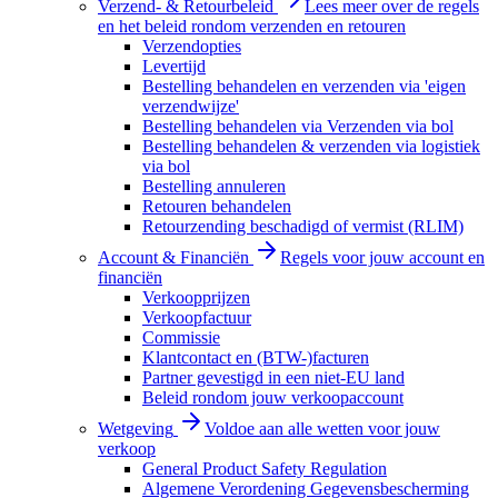
Verzend- & Retourbeleid
Lees meer over de regels
en het beleid rondom verzenden en retouren
Verzendopties
Levertijd
Bestelling behandelen en verzenden via 'eigen
verzendwijze'
Bestelling behandelen via Verzenden via bol
Bestelling behandelen & verzenden via logistiek
via bol
Bestelling annuleren
Retouren behandelen
Retourzending beschadigd of vermist (RLIM)
Account & Financiën
Regels voor jouw account en
financiën
Verkoopprijzen
Verkoopfactuur
Commissie
Klantcontact en (BTW-)facturen
Partner gevestigd in een niet-EU land
Beleid rondom jouw verkoopaccount
Wetgeving
Voldoe aan alle wetten voor jouw
verkoop
General Product Safety Regulation
Algemene Verordening Gegevensbescherming