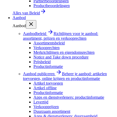
Partnerbeoordelingen
Productbeoordelingen
Alles van
Beleid
Aanbod
Aanbod
Aanbodbeleid
Richtlijnen voor je aanbod:
assortiment, prijzen en verkooprechten
Assortimentsbeleid
Verkooprechten
Merkrichtlijnen en eigendomsrechten
Notice and Take down procedure
Prijsbeleid
Productinformatie
Aanbod publiceren
Beheer je aanbod: artikelen
toevoegen, online krijgen en productinformatie
Artikel toevoegen
Artikel offline
Productinformatie
Apps en dienstverleners: productinformatie
Levertijd
Verkoopprijzen
Duurzaam assortiment
Apps & dienstverleners: duurzaamheid