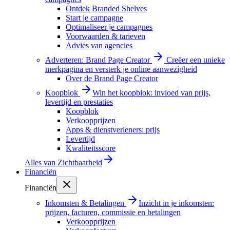
Ontdek Branded Shelves
Start je campagne
Optimaliseer je campagnes
Voorwaarden & tarieven
Advies van agencies
Adverteren: Brand Page Creator
Creëer een unieke
merkpagina en versterk je online aanwezigheid
Over de Brand Page Creator
Koopblok
Win het koopblok: invloed van prijs,
levertijd en prestaties
Koopblok
Verkoopprijzen
Apps & dienstverleners: prijs
Levertijd
Kwaliteitsscore
Alles van
Zichtbaarheid
Financiën
Financiën
Inkomsten & Betalingen
Inzicht in je inkomsten:
prijzen, facturen, commissie en betalingen
Verkoopprijzen