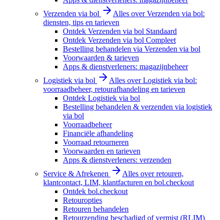
Verzenden via bol
Alles over Verzenden via bol:
diensten, tips en tarieven
Ontdek Verzenden via bol Standaard
Ontdek Verzenden via bol Compleet
Bestelling behandelen via Verzenden via bol
Voorwaarden & tarieven
Apps & dienstverleners: magazijnbeheer
Logistiek via bol
Alles over Logistiek via bol:
voorraadbeheer, retourafhandeling en tarieven
Ontdek Logistiek via bol
Bestelling behandelen & verzenden via logistiek
via bol
Voorraadbeheer
Financiële afhandeling
Voorraad retourneren
Voorwaarden en tarieven
Apps & dienstverleners: verzenden
Service & Afrekenen
Alles over retouren,
klantcontact, LIM, klantfacturen en bol.checkout
Ontdek bol.checkout
Retouropties
Retouren behandelen
Retourzending beschadigd of vermist (RLIM)