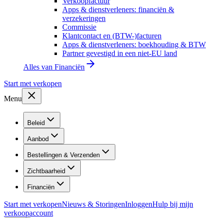
Verkoopfactuur
Apps & dienstverleners: financiën &
verzekeringen
Commissie
Klantcontact en (BTW-)facturen
Apps & dienstverleners: boekhouding & BTW
Partner gevestigd in een niet-EU land
Alles van
Financiën
Start met verkopen
Menu
Beleid
Aanbod
Bestellingen & Verzenden
Zichtbaarheid
Financiën
Start met verkopen
Nieuws & Storingen
Inloggen
Hulp bij mijn
verkoopaccount