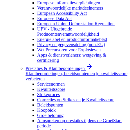
Europese informatieverplichtingen
Verantwoordelijke marktdeelnemers
European Accessibility Act
Europese Data Act
European Union Deforestation Regulation
UPV - Uitgebreide
Producentenverantwoordelijkheid
Energielabel en productinformatieblad
Privacy en gegevensdeling (non-EU)
Wet Precursoren voor Explosieven
Apps & dienstverleners: wetgeving &
certificering
Prestaties & Klantbeoordelingen
Klantbeoordelingen, beleidspunten en je kwaliteitsscore
verbeteren
Servicenormen
Kwaliteitsscore
Strikeproces
Correcties op Strikes en je Kwaliteitsscore
Beleidspunten
Koopblok
Groeibeloning
Aanspreken op prestaties tijdens de GroeiStart
periode