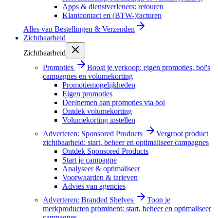
Apps & dienstverleners: retouren
Klantcontact en (BTW-)facturen
Alles van
Bestellingen & Verzenden
Zichtbaarheid
Zichtbaarheid
Promoties
Boost je verkoop: eigen promoties, bol's
campagnes en volumekorting
Promotiemogelijkheden
Eigen promoties
Deelnemen aan promoties via bol
Ontdek volumekorting
Volumekorting instellen
Adverteren: Sponsored Products
Vergroot product
zichtbaarheid: start, beheer en optimaliseer campagnes
Ontdek Sponsored Products
Start je campagne
Analyseer & optimaliseer
Voorwaarden & tarieven
Advies van agencies
Adverteren: Branded Shelves
Toon je
merkproducten prominent: start, beheer en optimaliseer
campagnes