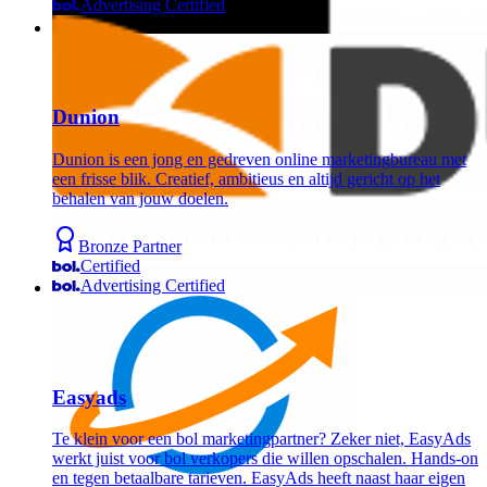
Advertising Certified
Dunion
Dunion is een jong en gedreven online marketingbureau met
een frisse blik. Creatief, ambitieus en altijd gericht op het
behalen van jouw doelen.
Bronze Partner
Certified
Advertising Certified
Easyads
Te klein voor een bol marketingpartner? Zeker niet, EasyAds
werkt juist voor bol verkopers die willen opschalen. Hands-on
en tegen betaalbare tarieven. EasyAds heeft naast haar eigen