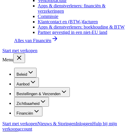
Verkoopfactuur
Apps & dienstverleners: financiën &
verzekeringen
Commissie
Klantcontact en (BTW-)facturen
Apps & dienstverleners: boekhouding & BTW
Partner gevestigd in een niet-EU land
Alles van
Financiën
Start met verkopen
Menu
Beleid
Aanbod
Bestellingen & Verzenden
Zichtbaarheid
Financiën
Start met verkopen
Nieuws & Storingen
Inloggen
Hulp bij mijn
verkoopaccount