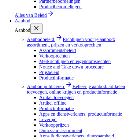
Partnerbeoordelingen
Productbeoordelingen
Alles van
Beleid
Aanbod
Aanbod
Aanbodbeleid
Richtlijnen voor je aanbod:
assortiment, prijzen en verkooprechten
Assortimentsbeleid
Verkooprechten
Merkrichtlijnen en eigendomsrechten
Notice and Take down procedure
Prijsbeleid
Productinformatie
Aanbod publiceren
Beheer je aanbod: artikelen
toevoegen, online krijgen en productinformatie
Artikel toevoegen
Artikel offline
Productinformatie
Apps en dienstverleners: productinformatie
Levertijd
Verkoopprijzen
Duurzaam assortiment
Apps & dienstverleners: duurzaamheid