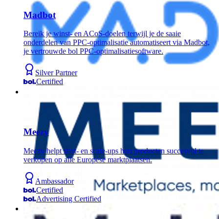
Madbot
Bereik je winst- en ACoS-doelen terwijl je de saaie
onderdelen van PPC-optimalisatie automatiseert via Madbot,
je vertrouwde bol PPC-optimalisatiesoftware.
Silver Partner
Certified
Meezy
Meezy helpt start- en scale-ups hun producten succesvol te
verkopen op alle Europese marktplaatsen.
Ambassador
Certified
Advertising Certified