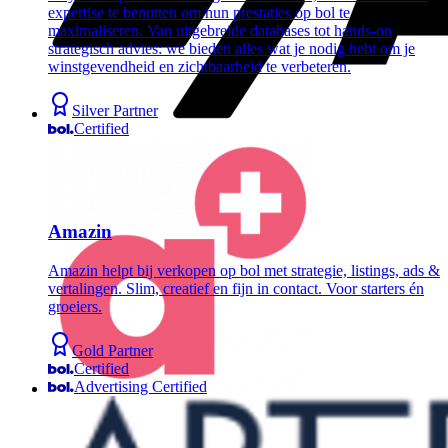
expertise te benutten om hun prestaties op bol te
maximaliseren. Van uitgebreide databases tot hands-on
strategisch advies: we bieden alles wat je nodig hebt om je
winstgevendheid en zichtbaarheid te verbeteren.
Silver Partner
Certified
Amazin
Amazin helpt bij verkopen op bol met strategie, listings, ads &
vertalingen. Slim, creatief en fijn in contact. Voor starters én
groeiers.
Gold Partner
Certified
Advertising Certified