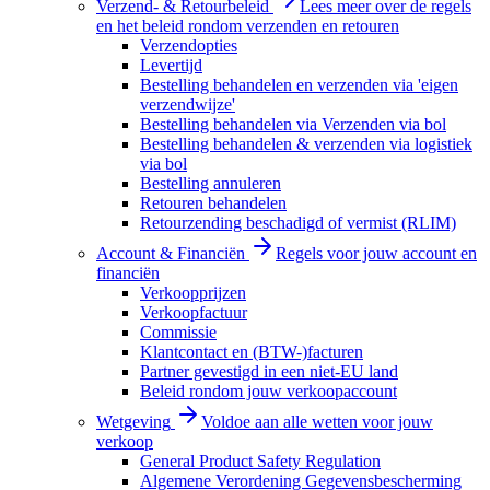
Verzend- & Retourbeleid
Lees meer over de regels
en het beleid rondom verzenden en retouren
Verzendopties
Levertijd
Bestelling behandelen en verzenden via 'eigen
verzendwijze'
Bestelling behandelen via Verzenden via bol
Bestelling behandelen & verzenden via logistiek
via bol
Bestelling annuleren
Retouren behandelen
Retourzending beschadigd of vermist (RLIM)
Account & Financiën
Regels voor jouw account en
financiën
Verkoopprijzen
Verkoopfactuur
Commissie
Klantcontact en (BTW-)facturen
Partner gevestigd in een niet-EU land
Beleid rondom jouw verkoopaccount
Wetgeving
Voldoe aan alle wetten voor jouw
verkoop
General Product Safety Regulation
Algemene Verordening Gegevensbescherming