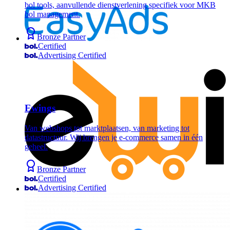
bol tools, aanvullende dienstverlening specifiek voor MKB
bol management.
Bronze Partner
Certified
Advertising Certified
Ewings
Van webshops tot marktplaatsen, van marketing tot
datastructuur. Wij brengen je e-commerce samen in één
geheel.
Bronze Partner
Certified
Advertising Certified