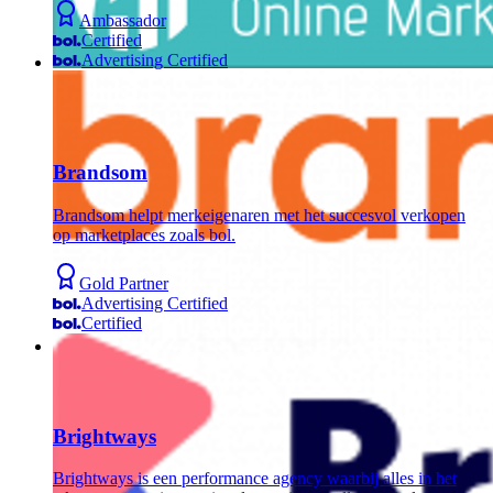
Ambassador
Certified
Advertising Certified
Brandsom
Brandsom helpt merkeigenaren met het succesvol verkopen
op marketplaces zoals bol.
Gold Partner
Advertising Certified
Certified
Brightways
Brightways is een performance agency waarbij alles in het