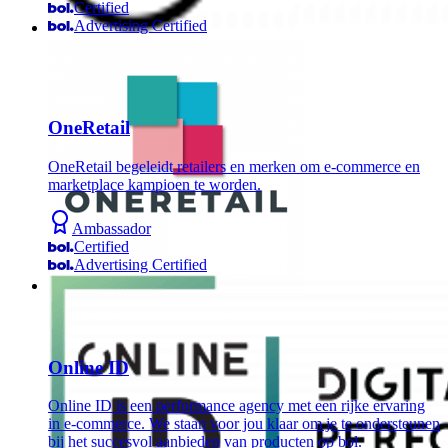
Certified
Advertising Certified
OneRetail
OneRetail begeleidt retailers en merken om e-commerce en
marketplace kampioen te worden.
Ambassador
Certified
Advertising Certified
Online ID
Online ID is een performance agency met een rijke ervaring
in e-commerce. We staan voor jou klaar om je te ondersteunen
bij het succesvol aanbieden van producten op bol.