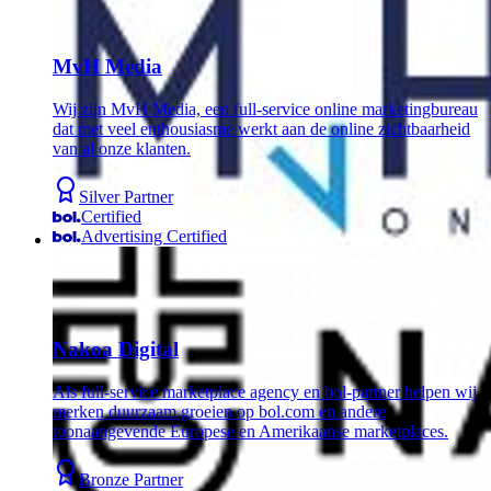
MvH Media
Wij zijn MvH Media, een full-service online marketingbureau
dat met veel enthousiasme werkt aan de online zichtbaarheid
van al onze klanten.
Silver Partner
Certified
Advertising Certified
Nakoa Digital
Als full-service marketplace agency en bol-partner helpen wij
merken duurzaam groeien op bol.com en andere
toonaangevende Europese en Amerikaanse marketplaces.
Bronze Partner