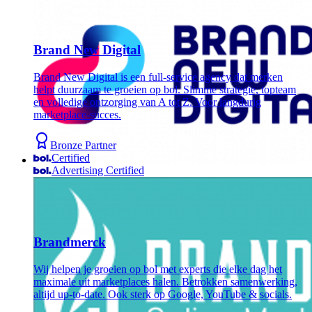
Brand New Digital
Brand New Digital is een full-service agency dat merken
helpt duurzaam te groeien op bol. Slimme strategie, topteam
en volledige ontzorging van A tot Z. Voor langdurig
marketplace-succes.
Bronze Partner
Certified
Advertising Certified
Brandmerck
Wij helpen je groeien op bol met experts die elke dag het
maximale uit marketplaces halen. Betrokken samenwerking,
altijd up-to-date. Ook sterk op Google, YouTube & socials.