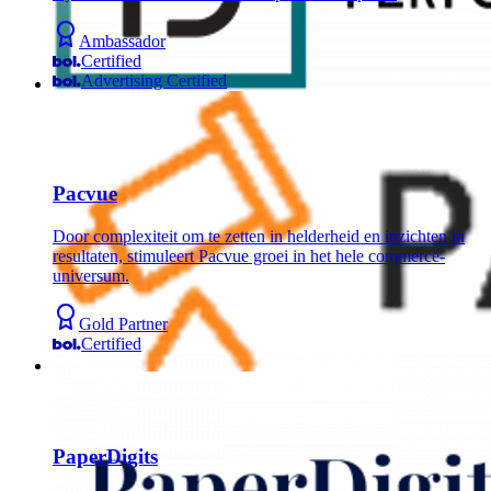
Ambassador
Certified
Advertising Certified
Pacvue
Door complexiteit om te zetten in helderheid en inzichten in
resultaten, stimuleert Pacvue groei in het hele commerce-
universum.
Gold Partner
Certified
PaperDigits