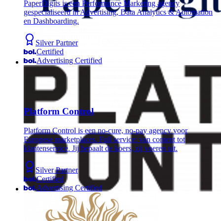
PaperDigits is een Performance Marketing agency
gespecialiseerd in Advertising, Data Analytics & Automation
en Dashboarding.
Silver Partner
Certified
Advertising Certified
Platform Control
Platform Control is een no-cure, no-pay agency voor
Europese marketplaces. Full service: van content tot
klantenservice. Jij bepaalt de koers, zij voeren uit.
Silver Partner
Certified
Advertising Certified