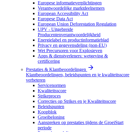
Europese informatieverplichtingen
Verantwoordelijke marktdeelnemers
European Accessibility Act
Europese Data Act
European Union Deforestation Regulation
UPV - Uitgebreide
Producentenverantwoordelijkheid
Energielabel en productinformatieblad
Privacy en gegevensdeling (non-EU)
Wet Precursoren voor Explosieven
Apps & dienstverleners: wetgeving &
certificering
Prestaties & Klantbeoordelingen
Klantbeoordelingen, beleidspunten en je kwaliteitsscore
verbeteren
Servicenormen
Kwaliteitsscore
Strikeproces
Correcties op Strikes en je Kwaliteitsscore
Beleidspunten
Koopblok
Groeibeloning
Aanspreken op prestaties tijdens de GroeiStart
periode