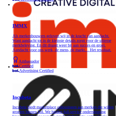
IMMX
Als merkenbouwers geloven wij in de kracht van aandacht.
Want aandacht tot in de kleinste details zorgt voor de ultieme
merkbeleving. En dit draagt weer bij aan succes en groei.
Aandacht voor ons werk, de mens, de markt… Het resultaat.
Ambassador
Certified
Advertising Certified
Incubeta
Incubeta biedt marketplace oplossingen aan merken die willen
groeien binnen bol. We bieden full-service ondersteuning