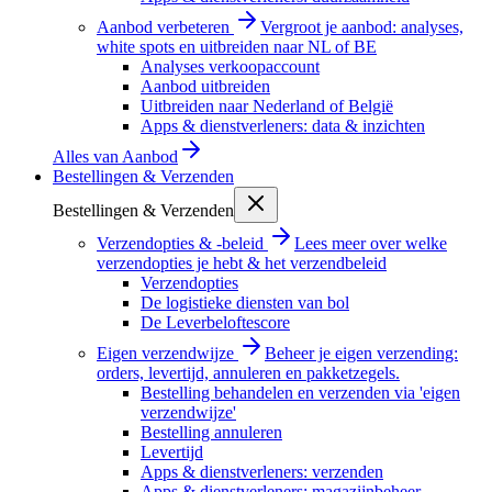
Aanbod verbeteren
Vergroot je aanbod: analyses,
white spots en uitbreiden naar NL of BE
Analyses verkoopaccount
Aanbod uitbreiden
Uitbreiden naar Nederland of België
Apps & dienstverleners: data & inzichten
Alles van
Aanbod
Bestellingen & Verzenden
Bestellingen & Verzenden
Verzendopties & -beleid
Lees meer over welke
verzendopties je hebt & het verzendbeleid
Verzendopties
De logistieke diensten van bol
De Leverbeloftescore
Eigen verzendwijze
Beheer je eigen verzending:
orders, levertijd, annuleren en pakketzegels.
Bestelling behandelen en verzenden via 'eigen
verzendwijze'
Bestelling annuleren
Levertijd
Apps & dienstverleners: verzenden
Apps & dienstverleners: magazijnbeheer