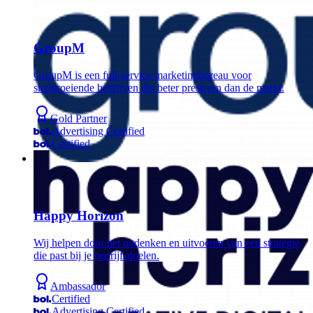
GroupM
GroupM is een full-service marketingbureau voor
snelgroeiende bedrijven die beter presteren dan de markt.
Gold Partner
Advertising Certified
Certified
Happy Horizon
Wij helpen door het uitdenken en uitvoeren van een strategie
die past bij je bedrijfsdoelen.
Ambassador
Certified
Advertising Certified