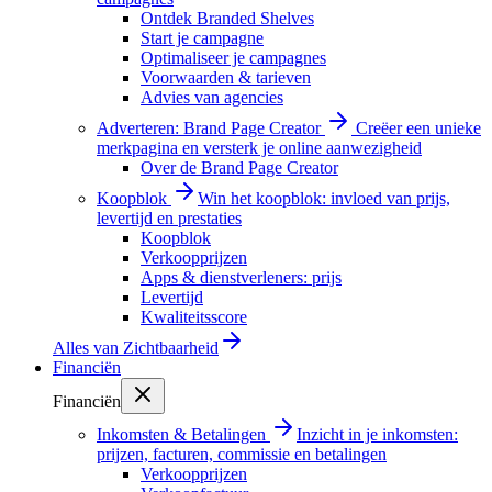
Ontdek Branded Shelves
Start je campagne
Optimaliseer je campagnes
Voorwaarden & tarieven
Advies van agencies
Adverteren: Brand Page Creator
Creëer een unieke
merkpagina en versterk je online aanwezigheid
Over de Brand Page Creator
Koopblok
Win het koopblok: invloed van prijs,
levertijd en prestaties
Koopblok
Verkoopprijzen
Apps & dienstverleners: prijs
Levertijd
Kwaliteitsscore
Alles van
Zichtbaarheid
Financiën
Financiën
Inkomsten & Betalingen
Inzicht in je inkomsten:
prijzen, facturen, commissie en betalingen
Verkoopprijzen