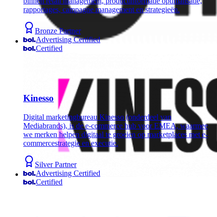
binnen retail management, productinformatie optimalisatie,
rapportages, campagne management en strategieën.
Bronze Partner
Advertising Certified
Certified
Kinesso
Digital marketingbureau Kinesso (onderdeel van
Mediabrands), is de e-commerce hub voor EMEA, waarmee
we merken helpen digitaal te groeien op marketplaces met e-
commercestrategie en executie.
Silver Partner
Advertising Certified
Certified