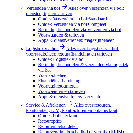
Verzenden via bol
Alles over Verzenden via bol:
diensten, tips en tarieven
Ontdek Verzenden via bol Standaard
Ontdek Verzenden via bol Compleet
Bestelling behandelen via Verzenden via bol
Voorwaarden & tarieven
Apps & dienstverleners: magazijnbeheer
Logistiek via bol
Alles over Logistiek via bol:
voorraadbeheer, retourafhandeling en tarieven
Ontdek Logistiek via bol
Bestelling behandelen & verzenden via logistiek
via bol
Voorraadbeheer
Financiële afhandeling
Voorraad retourneren
Voorwaarden en tarieven
Apps & dienstverleners: verzenden
Service & Afrekenen
Alles over retouren,
klantcontact, LIM, klantfacturen en bol.checkout
Ontdek bol.checkout
Retouropties
Retouren behandelen
Retourzending beschadigd of vermist (RLIM)