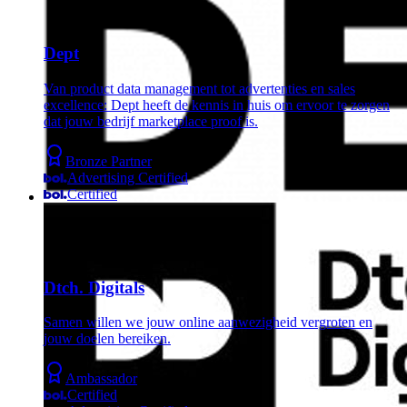
Dept
Van product data management tot advertenties en sales
excellence: Dept heeft de kennis in huis om ervoor te zorgen
dat jouw bedrijf marketplace proof is.
Bronze Partner
Advertising Certified
Certified
Dtch. Digitals
Samen willen we jouw online aanwezigheid vergroten en
jouw doelen bereiken.
Ambassador
Certified