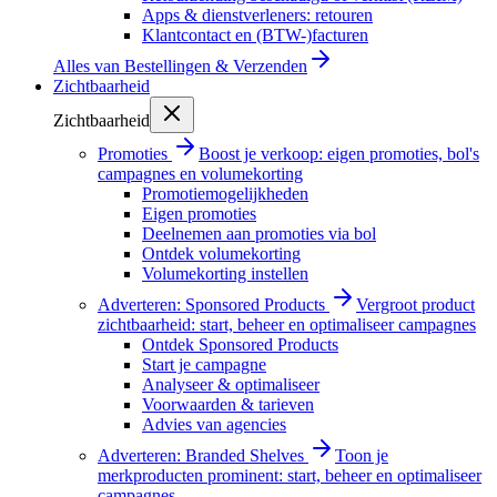
Apps & dienstverleners: retouren
Klantcontact en (BTW-)facturen
Alles van
Bestellingen & Verzenden
Zichtbaarheid
Zichtbaarheid
Promoties
Boost je verkoop: eigen promoties, bol's
campagnes en volumekorting
Promotiemogelijkheden
Eigen promoties
Deelnemen aan promoties via bol
Ontdek volumekorting
Volumekorting instellen
Adverteren: Sponsored Products
Vergroot product
zichtbaarheid: start, beheer en optimaliseer campagnes
Ontdek Sponsored Products
Start je campagne
Analyseer & optimaliseer
Voorwaarden & tarieven
Advies van agencies
Adverteren: Branded Shelves
Toon je
merkproducten prominent: start, beheer en optimaliseer
campagnes