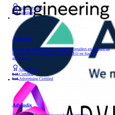
Bronze Partner
Certified
Adresults
Wij zijn hèt bureau voor e-commerce, retailers en merken op
het gebied van Marketplaces, SEA, SEO en Social
advertising.
Ambassador
Certified
Advertising Certified
Advindix
De automatische copiloot voor bol-advertenties