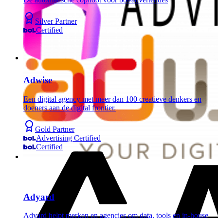
Silver Partner
Certified
Adwise
Een digital agency met meer dan 100 creatieve denkers en
doeners aan de digital frontier.
Gold Partner
Advertising Certified
Certified
Adyard
Adyard helpt merken en agencies om data, tools en in-house