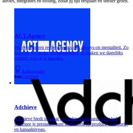
advies, integraties en tooling, zodat jij tijd bespaart en sneller groeit.
ACT.Agency
Wij combineren reclamekennis met always-on mentaliteit. Zo
bouwen we sterke merkstrategieën én maken we dagelijks
content voor al je kanalen.
Ambassador
Certified
Adchieve
Adchieve biedt op maat gemaakte dashboards voor bol,
waarmee je prestaties kunt analyseren op product-, categorie-
en kanaalniveau.