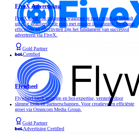
FiveX Advertising
FiveX biedt een oplossing waarmee je meer resultaat behaalt
uit elke geadverteerde euro met minder inspanning. Structuur,
efficiëntie en effectiviteit zijn het fundament van succesvol
adverteren via FiveX.
Gold Partner
Certified
Flywheel
Flywheel biedt strategie en bol-expertise, versterkt door
slimme tools en partnerschappen. Voor creatieve en efficiënte
groei via Omnicom Media Group.
Gold Partner
Advertising Certified