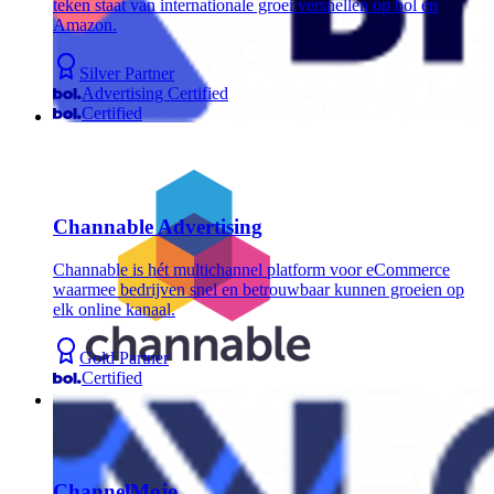
teken staat van internationale groei versnellen op bol en
Amazon.
Silver Partner
Advertising Certified
Certified
Channable Advertising
Channable is hét multichannel platform voor eCommerce
waarmee bedrijven snel en betrouwbaar kunnen groeien op
elk online kanaal.
Gold Partner
Certified
ChannelMojo