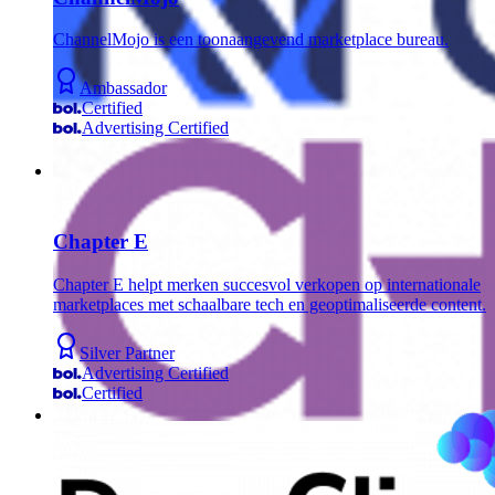
ChannelMojo is een toonaangevend marketplace bureau.
Ambassador
Certified
Advertising Certified
Chapter E
Chapter E helpt merken succesvol verkopen op internationale
marketplaces met schaalbare tech en geoptimaliseerde content.
Silver Partner
Advertising Certified
Certified