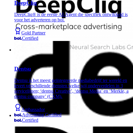
DeepCliq
DeepCliq® is de eerste AI-Agent die specifiek ontwikkeld is
voor het adverteren op bol.
Gold Partner
Certified
Dentsu
Dentsu is het meest geïntegreerde mediabedrijf ter wereld en
levert verschillende diensten welke wij onderverdelen in 3
servicelijnen; ‘dentsu Creative’, ‘dentsu Media’ en ‘Merkle, a
dentsu company’ (CXM).
Ambassador
Advertising Certified
Certified