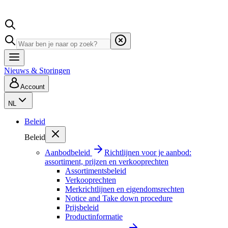
Nieuws & Storingen
Account
NL
Beleid
Beleid
Aanbodbeleid
Richtlijnen voor je aanbod:
assortiment, prijzen en verkooprechten
Assortimentsbeleid
Verkooprechten
Merkrichtlijnen en eigendomsrechten
Notice and Take down procedure
Prijsbeleid
Productinformatie